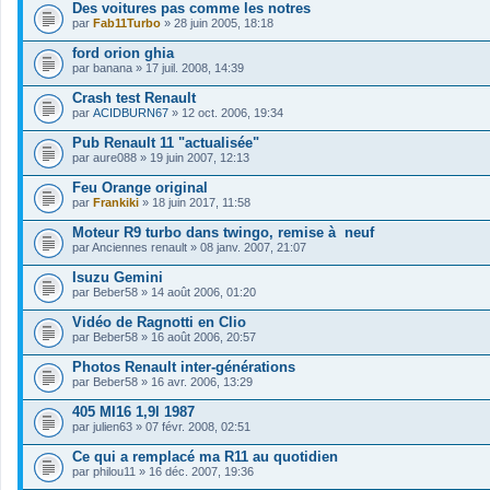
i
s
Des voitures pas comme les notres
e
c
)
par
r
Fab11Turbo
» 28 juin 2005, 18:18
h
j
(
i
o
s
ford orion ghia
e
i
)
par
r
banana
» 17 juil. 2008, 14:39
n
j
(
t
o
s
Crash test Renault
(
i
)
s
par
ACIDBURN67
» 12 oct. 2006, 19:34
n
j
)
t
o
Pub Renault 11 "actualisée"
(
i
s
par
aure088
» 19 juin 2007, 12:13
n
)
t
Feu Orange original
(
s
par
Frankiki
» 18 juin 2017, 11:58
)
Moteur R9 turbo dans twingo, remise à neuf
par
Anciennes renault
» 08 janv. 2007, 21:07
Isuzu Gemini
par
Beber58
» 14 août 2006, 01:20
Vidéo de Ragnotti en Clio
par
Beber58
» 16 août 2006, 20:57
Photos Renault inter-générations
par
Beber58
» 16 avr. 2006, 13:29
405 MI16 1,9l 1987
par
julien63
» 07 févr. 2008, 02:51
Ce qui a remplacé ma R11 au quotidien
par
philou11
» 16 déc. 2007, 19:36