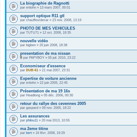
La biographie de Ragnotti
par
ertiohn
» 13 mars 2007, 00:01
support optique R11 gtl
par
chauffeurdecar
» 23 nov. 2008, 13:19
PHOTO DE MES VEHICULES
par
TUTU71
» 12 oct. 2008, 18:35
nouvelle vidéo
par
bigben
» 20 juin 2008, 18:38
presentation de ma nissan
par
PAPYBOY
» 05 juil. 2010, 23:22
F
i
Economiseur d'essence
c
par
DUB-61
» 21 mai 2007, 23:31
h
i
Expertise de voiture ancienne
e
par
r
ertiohn
» 22 juin 2005, 22:45
(
s
Présentation de ma 19 16s
)
par
Headlong
» 05 déc. 2006, 00:30
j
o
retour du rallye des cevennes 2005
i
par
gaspard
» 09 nov. 2005, 18:22
n
t
Les assurances
(
s
par
philou11
» 20 mai 2013, 10:55
)
ma 2eme titine
par
bert
» 16 févr. 2008, 19:29