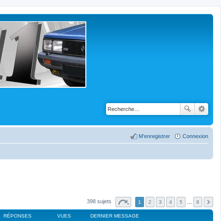
M’enregistrer
Connexion
398 sujets
1
2
3
4
5
…
8
RÉPONSES
VUES
DERNIER MESSAGE