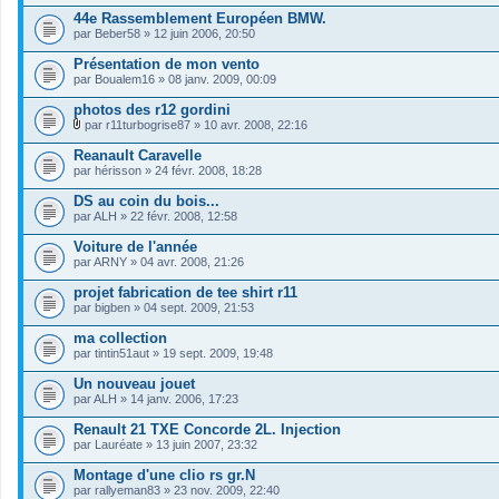
i
44e Rassemblement Européen BMW.
c
par
Beber58
» 12 juin 2006, 20:50
h
i
Présentation de mon vento
e
par
r
Boualem16
» 08 janv. 2009, 00:09
(
s
photos des r12 gordini
)
par
r11turbogrise87
» 10 avr. 2008, 22:16
j
F
o
i
Reanault Caravelle
i
c
par
hérisson
» 24 févr. 2008, 18:28
n
h
t
i
DS au coin du bois...
(
e
s
par
r
ALH
» 22 févr. 2008, 12:58
)
(
s
Voiture de l'année
)
par
ARNY
» 04 avr. 2008, 21:26
j
o
projet fabrication de tee shirt r11
i
par
bigben
» 04 sept. 2009, 21:53
n
t
ma collection
(
s
par
tintin51aut
» 19 sept. 2009, 19:48
)
Un nouveau jouet
par
ALH
» 14 janv. 2006, 17:23
Renault 21 TXE Concorde 2L. Injection
par
Lauréate
» 13 juin 2007, 23:32
Montage d'une clio rs gr.N
par
rallyeman83
» 23 nov. 2009, 22:40