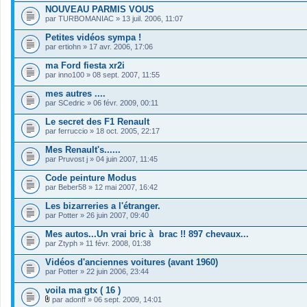
NOUVEAU PARMIS VOUS
par
TURBOMANIAC
» 13 juil. 2006, 11:07
Petites vidéos sympa !
par
ertiohn
» 17 avr. 2006, 17:06
ma Ford fiesta xr2i
par
inno100
» 08 sept. 2007, 11:55
mes autres ....
par
SCedric
» 06 févr. 2009, 00:11
Le secret des F1 Renault
par
ferruccio
» 18 oct. 2005, 22:17
Mes Renault's......
par
Pruvost j
» 04 juin 2007, 11:45
Code peinture Modus
par
Beber58
» 12 mai 2007, 16:42
Les bizarreries a l'étranger.
par
Potter
» 26 juin 2007, 09:40
Mes autos...Un vrai bric à brac !! 897 chevaux...
par
Ztyph
» 11 févr. 2008, 01:38
Vidéos d'anciennes voitures (avant 1960)
par
Potter
» 22 juin 2006, 23:44
voila ma gtx ( 16 )
par
adonff
» 06 sept. 2009, 14:01
F