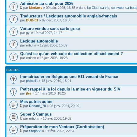
Adhésion au club pour 2026
par
Moriarty
» 09 déc. 2025, 13:35 » dans
Le Club: sa vie, son web, sa bout
F
i
Traducteurs / Lexiques automobile anglais-francais
c
par
DUB-61
» 07 déc. 2007, 18:36
h
i
Voiture vendue sans carte grise
e
par
r
gyl
» 19 mai 2007, 14:47
(
s
Lexique automobile
)
par
ertiohn
» 12 juil. 2006, 15:09
j
o
Qu'est ce qu'un véhicule de collection officiellement ?
i
par
ertiohn
» 15 juin 2006, 19:23
n
t
(
s
SUJETS
)
Immatriculer en Belgique une R11 venant de France
par
philou11
» 15 janv. 2010, 15:01
Petit rappel à la loi depuis la mise en vigueur du SIV
par
jlez
» 17 mars 2010, 18:25
Mes autres autos
par
Renault_78
» 05 janv. 2024, 20:20
F
i
Super 5 Campus
c
par
ertiohn
» 10 avr. 2006, 19:52
h
F
i
i
Préparation de mon Ventoux (Gordinisation)
e
c
r
par
Steph88
» 19 févr. 2023, 22:54
h
F
(
i