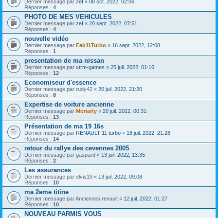
Dernier message par
zef
«
08 oct. 2022, 02:06
Réponses :
4
PHOTO DE MES VEHICULES
Dernier message par
zef
«
20 sept. 2022, 07:51
Réponses :
4
nouvelle vidéo
Dernier message par
Fab11Turbo
«
16 sept. 2022, 12:08
Réponses :
1
presentation de ma nissan
Dernier message par
xtrm-games
«
25 juil. 2022, 01:16
Réponses :
12
Economiseur d'essence
Dernier message par
rudy42
«
20 juil. 2022, 21:20
Réponses :
8
Expertise de voiture ancienne
Dernier message par
Moriarty
«
20 juil. 2022, 00:31
Réponses :
13
Présentation de ma 19 16s
Dernier message par
RENAULT 11 turbo
«
18 juil. 2022, 21:28
Réponses :
14
retour du rallye des cevennes 2005
Dernier message par
gaspard
«
13 juil. 2022, 13:35
Réponses :
2
Les assurances
Dernier message par
elvis19
«
13 juil. 2022, 09:08
Réponses :
10
ma 2eme titine
Dernier message par
Anciennes renault
«
12 juil. 2022, 01:27
Réponses :
10
NOUVEAU PARMIS VOUS