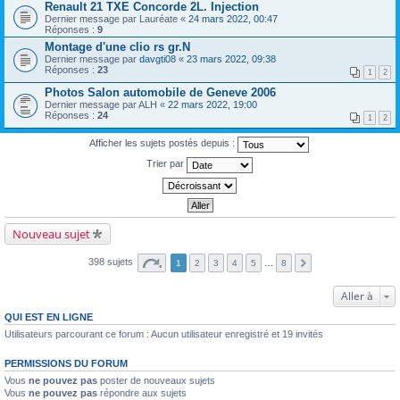
Renault 21 TXE Concorde 2L. Injection
Dernier message par
Lauréate
«
24 mars 2022, 00:47
Réponses :
9
Montage d'une clio rs gr.N
Dernier message par
davgti08
«
23 mars 2022, 09:38
Réponses :
23
1
2
Photos Salon automobile de Geneve 2006
Dernier message par
ALH
«
22 mars 2022, 19:00
Réponses :
24
1
2
Afficher les sujets postés depuis :
Trier par
Nouveau sujet
398 sujets
1
2
3
4
5
…
8
Aller à
QUI EST EN LIGNE
Utilisateurs parcourant ce forum : Aucun utilisateur enregistré et 19 invités
PERMISSIONS DU FORUM
Vous
ne pouvez pas
poster de nouveaux sujets
Vous
ne pouvez pas
répondre aux sujets