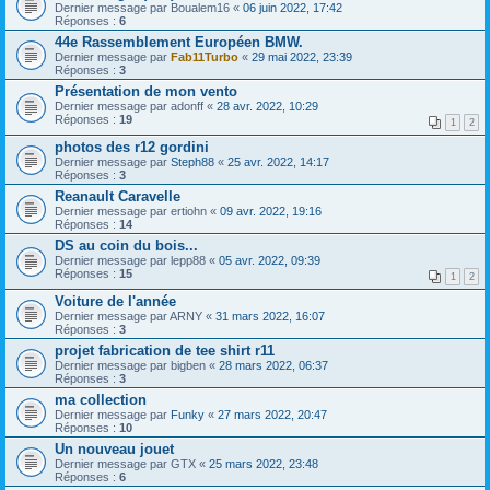
Dernier message par
Boualem16
«
06 juin 2022, 17:42
Réponses :
6
44e Rassemblement Européen BMW.
Dernier message par
Fab11Turbo
«
29 mai 2022, 23:39
Réponses :
3
Présentation de mon vento
Dernier message par
adonff
«
28 avr. 2022, 10:29
Réponses :
19
1
2
photos des r12 gordini
Dernier message par
Steph88
«
25 avr. 2022, 14:17
Réponses :
3
Reanault Caravelle
Dernier message par
ertiohn
«
09 avr. 2022, 19:16
Réponses :
14
DS au coin du bois...
Dernier message par
lepp88
«
05 avr. 2022, 09:39
Réponses :
15
1
2
Voiture de l'année
Dernier message par
ARNY
«
31 mars 2022, 16:07
Réponses :
3
projet fabrication de tee shirt r11
Dernier message par
bigben
«
28 mars 2022, 06:37
Réponses :
3
ma collection
Dernier message par
Funky
«
27 mars 2022, 20:47
Réponses :
10
Un nouveau jouet
Dernier message par
GTX
«
25 mars 2022, 23:48
Réponses :
6