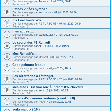
Dernier message par
Tortos
«
11 juil. 2022, 08:43
Réponses :
11
Petites vidéos sympa !
Dernier message par
ann_moss
«
09 juil. 2022, 10:46
Réponses :
6
ma Ford fiesta xr2i
Dernier message par
R9 TURBO 56
«
07 juil. 2022, 06:24
Réponses :
7
mes autres ....
Dernier message par
patoche132
«
07 juil. 2022, 02:39
Réponses :
7
Le secret des F1 Renault
Dernier message par
ALH
«
05 juil. 2022, 01:19
Réponses :
8
Mes Renault's......
Dernier message par
Marco33
«
03 juil. 2022, 02:47
Réponses :
9
Code peinture Modus
Dernier message par
Potter
«
26 juin 2022, 16:14
Réponses :
9
Les bizarreries a l'étranger.
Dernier message par
R9 TURBO 56
«
26 juin 2022, 01:10
Réponses :
3
Mes autos...Un vrai bric à brac !! 897 chevaux...
Dernier message par
zef
«
13 juin 2022, 08:15
Réponses :
10
Vidéos d'anciennes voitures (avant 1960)
Dernier message par
Potter
«
08 juin 2022, 21:05
Réponses :
3
voila ma gtx ( 16 )