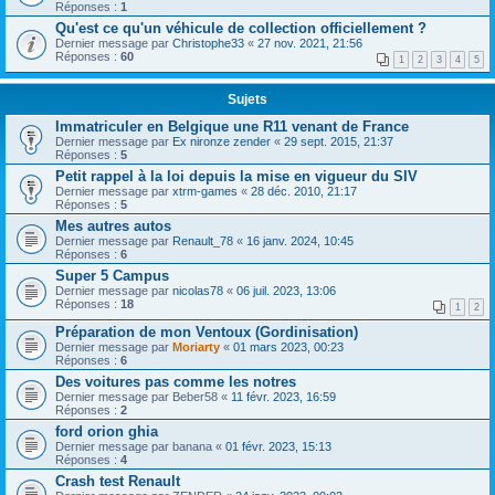
Réponses :
1
Qu'est ce qu'un véhicule de collection officiellement ?
Dernier message par
Christophe33
«
27 nov. 2021, 21:56
Réponses :
60
1
2
3
4
5
Sujets
Immatriculer en Belgique une R11 venant de France
Dernier message par
Ex nironze zender
«
29 sept. 2015, 21:37
Réponses :
5
Petit rappel à la loi depuis la mise en vigueur du SIV
Dernier message par
xtrm-games
«
28 déc. 2010, 21:17
Réponses :
5
Mes autres autos
Dernier message par
Renault_78
«
16 janv. 2024, 10:45
Réponses :
6
Super 5 Campus
Dernier message par
nicolas78
«
06 juil. 2023, 13:06
Réponses :
18
1
2
Préparation de mon Ventoux (Gordinisation)
Dernier message par
Moriarty
«
01 mars 2023, 00:23
Réponses :
6
Des voitures pas comme les notres
Dernier message par
Beber58
«
11 févr. 2023, 16:59
Réponses :
2
ford orion ghia
Dernier message par
banana
«
01 févr. 2023, 15:13
Réponses :
4
Crash test Renault