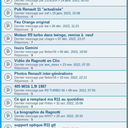
Dernier message par
ZENDER
«
24 janv. 2023, 00:03
Réponses :
2
Pub Renault 11 "actualisée"
Dernier message par
zef
«
15 janv. 2023, 15:58
Réponses :
4
Feu Orange original
Dernier message par
ital
«
26 déc. 2022, 11:23
Réponses :
2
Moteur R9 turbo dans twingo, remise à neuf
Dernier message par
chagre
«
07 déc. 2022, 23:37
Réponses :
7
Isuzu Gemini
Dernier message par
Beber58
«
05 déc. 2022, 19:00
Réponses :
9
Vidéo de Ragnotti en Clio
Dernier message par
ann_moss
«
23 nov. 2022, 07:20
Réponses :
6
Photos Renault inter-générations
Dernier message par
Beber58
«
10 nov. 2022, 22:12
Réponses :
3
405 MI16 1,9l 1987
Dernier message par
R9 TURBO 56
«
09 nov. 2022, 07:55
Réponses :
5
Ce qui a remplacé ma R11 au quotidien
Dernier message par
Potter
«
31 oct. 2022, 15:06
Réponses :
8
La biographie de Ragnotti
Dernier message par
ARNY
«
25 oct. 2022, 20:32
Réponses :
5
support optique R11 gtl