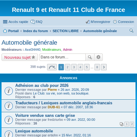
Renault 9 et Renault 11 Club de France
Accès rapide
FAQ
M’enregistrer
Connexion
Portail
Index du forum
SECTION LIBRE
Automobile générale
ec
Automobile générale
her
Modérateurs :
Axel34440
,
Modérateurs
,
Admin
ch
Nouveau sujet
er
398 sujets
1
2
3
4
5
…
8
Annonces
Adhésion au club pour 2026
Dernier message par
Pierre
«
26 avr. 2026, 20:09
Posté dans
Le Club: sa vie, son web, sa boutique.
Réponses :
6
Traducteurs / Lexiques automobile anglais-francais
Dernier message par
DUB-61
«
07 déc. 2007, 18:36
Voiture vendue sans carte grise
Dernier message par
fredzturbo
«
09 avr. 2022, 00:00
Réponses :
16
1
2
Lexique automobile
Dernier message par
ertiohn
«
15 févr. 2022, 01:16