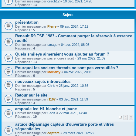
Dernier message par
crach12
«
10 déc. 2021, 14:20
Réponses :
13
Sujets
présentation
Dernier message par
Pierre
«
09 avr. 2024, 17:12
Réponses :
5
Renault R9 TSE 1983 - Comment purger le réservoir à essence
rouillé
Dernier message par
tanago
«
04 avr. 2024, 08:05
Réponses :
4
Quels smileys aimeraient vous ajouter au forum ?
Dernier message par
pas encore inscrit
«
29 mai 2022, 21:09
Réponses :
13
Pourquoi les anciens threads ne sont pas verrouillés ?
Dernier message par
Moriarty
«
04 avr. 2022, 20:15
Réponses :
6
nouveaux sujets introuvables
Dernier message par
Chris
«
25 janv. 2022, 10:36
Réponses :
5
Retour sur le site
Dernier message par
r1107
«
03 déc. 2021, 11:59
Réponses :
3
ampoule led H1 blanche et jaune
Dernier message par
Chris
«
22 mai 2021, 14:40
Réponses :
19
1
2
astuce dépannage capteur d'ouverture porte et vitres
séquentielles
Dernier message par
coptere
«
29 mars 2021, 12:58