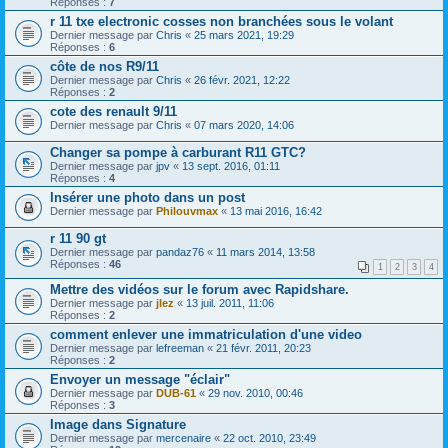
Réponses :
7
r 11 txe electronic cosses non branchées sous le volant
Dernier message par
Chris
«
25 mars 2021, 19:29
Réponses :
6
côte de nos R9/11
Dernier message par
Chris
«
26 févr. 2021, 12:22
Réponses :
2
cote des renault 9/11
Dernier message par
Chris
«
07 mars 2020, 14:06
Changer sa pompe à carburant R11 GTC?
Dernier message par
jpv
«
13 sept. 2016, 01:11
Réponses :
4
Insérer une photo dans un post
Dernier message par
Philouvmax
«
13 mai 2016, 16:42
r 11 90 gt
Dernier message par
pandaz76
«
11 mars 2014, 13:58
Réponses :
46
1
2
3
4
Mettre des vidéos sur le forum avec Rapidshare.
Dernier message par
jlez
«
13 juil. 2011, 11:06
Réponses :
2
comment enlever une immatriculation d'une video
Dernier message par
lefreeman
«
21 févr. 2011, 20:23
Réponses :
2
Envoyer un message "éclair"
Dernier message par
DUB-61
«
29 nov. 2010, 00:46
Réponses :
3
Image dans Signature
Dernier message par
mercenaire
«
22 oct. 2010, 23:49