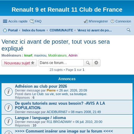
Renault 9 et Renault 11 Club de France
Accès rapide
FAQ
M’enregistrer
Connexion
Portail
Index du forum
COMMUNAUTE
Venez ici avant de poster, tout vous sera expliqué
ec
Venez ici avant de poster, tout vous sera
her
expliqué
ch
Modérateurs :
knarf
,
maxinou
,
Modérateurs
,
Admin
er
Nouveau sujet
23 sujets • Page
1
sur
1
Annonces
Adhésion au club pour 2026
Dernier message par
Pierre
«
26 avr. 2026, 20:09
Posté dans
Le Club: sa vie, son web, sa boutique.
Réponses :
6
De quels tutoriels avez vous besoin? -AVIS A LA
POPULATION-
Dernier message par
ACIDBURN67
«
08 mars 2008, 21:49
Langue / language / idioma
Dernier message par
R11 BROADWAY
«
06 juil. 2010, 20:00
Réponses :
10
>>>> Comment insérer une image sur le forum <<<<