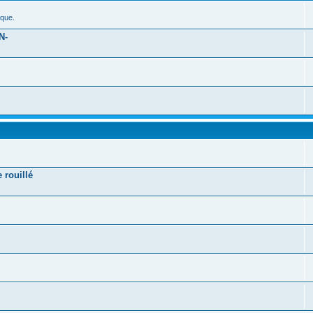
ique.
N-
 rouillé