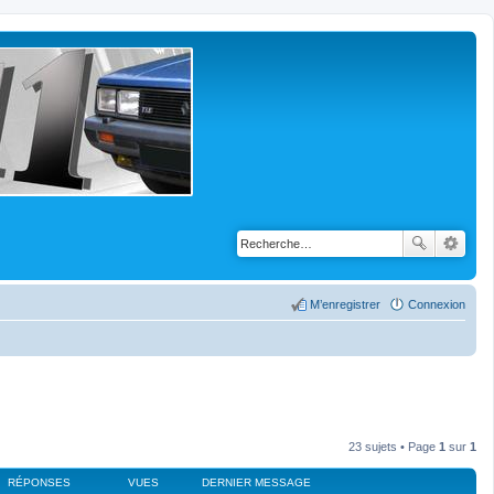
M’enregistrer
Connexion
23 sujets • Page
1
sur
1
RÉPONSES
VUES
DERNIER MESSAGE