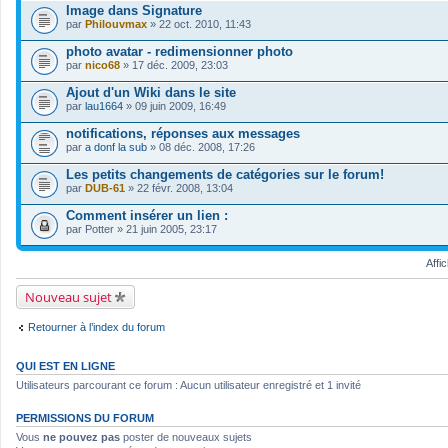
o
Image dans Signature
(
i
s
par
Philouvmax
» 22 oct. 2010, 11:43
n
)
t
photo avatar - redimensionner photo
(
s
par
nico68
» 17 déc. 2009, 23:03
)
Ajout d'un Wiki dans le site
par
lau1664
» 09 juin 2009, 16:49
notifications, réponses aux messages
par
a donf la sub
» 08 déc. 2008, 17:26
Les petits changements de catégories sur le forum!
par
DUB-61
» 22 févr. 2008, 13:04
Comment insérer un lien :
par
Potter
» 21 juin 2005, 23:17
Affi
Nouveau sujet
Retourner à l’index du forum
QUI EST EN LIGNE
Utilisateurs parcourant ce forum : Aucun utilisateur enregistré et 1 invité
PERMISSIONS DU FORUM
Vous
ne pouvez pas
poster de nouveaux sujets