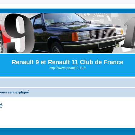
Renault 9 et Renault 11 Club de France
http://www.renault-9-11.fr
 vous sera expliqué
ué