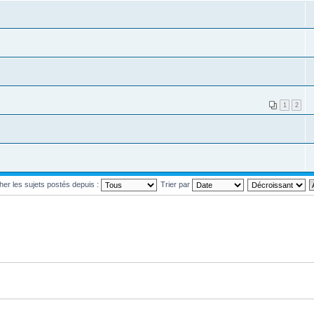
1
2
cher les sujets postés depuis :
Trier par