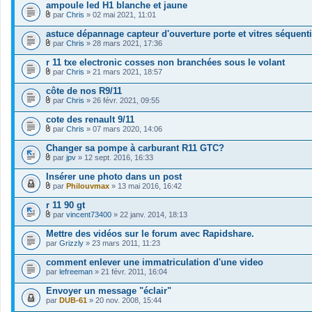
ampoule led H1 blanche et jaune
(
e
s
r
par
Chris
» 02 mai 2021, 11:01
)
F
(
i
s
astuce dépannage capteur d'ouverture porte et vitres séquenti
c
)
par
Chris
» 28 mars 2021, 17:36
h
j
F
i
o
i
r 11 txe electronic cosses non branchées sous le volant
e
i
c
r
par
Chris
» 21 mars 2021, 18:57
n
h
F
(
t
i
i
s
côte de nos R9/11
(
e
c
)
s
r
par
Chris
» 26 févr. 2021, 09:55
h
j
)
F
(
i
o
i
s
cote des renault 9/11
e
i
c
)
r
par
Chris
» 07 mars 2020, 14:06
n
h
j
F
(
t
i
o
i
s
Changer sa pompe à carburant R11 GTC?
(
e
i
c
)
s
r
par
jpv
» 12 sept. 2016, 16:33
n
h
j
)
F
(
t
i
o
i
s
Insérer une photo dans un post
(
e
i
c
)
s
r
par
Philouvmax
» 13 mai 2016, 16:42
n
h
j
)
F
(
t
i
o
i
s
r 11 90 gt
(
e
i
c
)
s
r
par
vincent73400
» 22 janv. 2014, 18:13
n
h
j
)
F
(
t
i
o
i
s
Mettre des vidéos sur le forum avec Rapidshare.
(
e
i
c
)
s
par
r
Grizzly
» 23 mars 2011, 11:23
n
h
j
)
(
t
i
o
s
comment enlever une immatriculation d'une video
(
e
i
)
s
par
r
lefreeman
» 21 févr. 2011, 16:04
n
j
)
(
t
o
s
Envoyer un message "éclair"
(
i
)
s
par
DUB-61
» 20 nov. 2008, 15:44
n
j
)
t