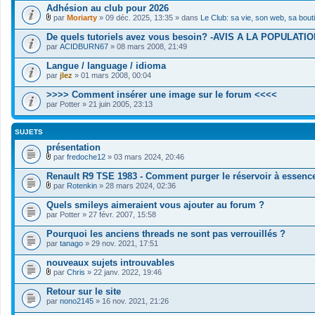
Adhésion au club pour 2026
par
Moriarty
» 09 déc. 2025, 13:35 » dans
Le Club: sa vie, son web, sa bout
F
i
De quels tutoriels avez vous besoin? -AVIS A LA POPULATIO
c
par
ACIDBURN67
» 08 mars 2008, 21:49
h
i
Langue / language / idioma
e
par
r
jlez
» 01 mars 2008, 00:04
(
s
>>>> Comment insérer une image sur le forum <<<<
)
par
Potter
» 21 juin 2005, 23:13
j
o
i
SUJETS
n
t
présentation
(
par
fredoche12
» 03 mars 2024, 20:46
s
F
)
i
Renault R9 TSE 1983 - Comment purger le réservoir à essence
c
par
Rotenkin
» 28 mars 2024, 02:36
h
F
i
i
Quels smileys aimeraient vous ajouter au forum ?
e
c
par
r
Potter
» 27 févr. 2007, 15:58
h
(
i
s
Pourquoi les anciens threads ne sont pas verrouillés ?
e
)
par
r
tanago
» 29 nov. 2021, 17:51
j
(
o
s
nouveaux sujets introuvables
i
)
par
Chris
» 22 janv. 2022, 19:46
n
j
F
t
o
i
Retour sur le site
(
i
c
s
par
nono2145
» 16 nov. 2021, 21:26
n
h
)
t
i