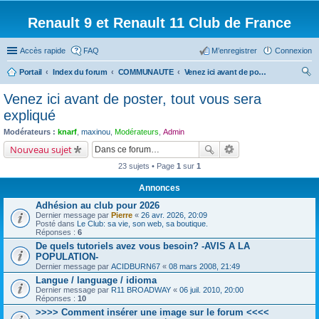
Renault 9 et Renault 11 Club de France
Accès rapide
FAQ
M’enregistrer
Connexion
Portail
Index du forum
COMMUNAUTE
Venez ici avant de poster, tout vous sera expliqué
ec
Venez ici avant de poster, tout vous sera
her
expliqué
ch
Modérateurs :
knarf
,
maxinou
,
Modérateurs
,
Admin
er
Nouveau sujet
23 sujets • Page
1
sur
1
Annonces
Adhésion au club pour 2026
Dernier message par
Pierre
«
26 avr. 2026, 20:09
Posté dans
Le Club: sa vie, son web, sa boutique.
Réponses :
6
De quels tutoriels avez vous besoin? -AVIS A LA
POPULATION-
Dernier message par
ACIDBURN67
«
08 mars 2008, 21:49
Langue / language / idioma
Dernier message par
R11 BROADWAY
«
06 juil. 2010, 20:00
Réponses :
10
>>>> Comment insérer une image sur le forum <<<<