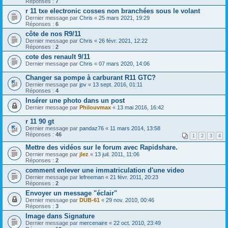
Réponses :
7
r 11 txe electronic cosses non branchées sous le volant
Dernier message par
Chris
«
25 mars 2021, 19:29
Réponses :
6
côte de nos R9/11
Dernier message par
Chris
«
26 févr. 2021, 12:22
Réponses :
2
cote des renault 9/11
Dernier message par
Chris
«
07 mars 2020, 14:06
Changer sa pompe à carburant R11 GTC?
Dernier message par
jpv
«
13 sept. 2016, 01:11
Réponses :
4
Insérer une photo dans un post
Dernier message par
Philouvmax
«
13 mai 2016, 16:42
r 11 90 gt
Dernier message par
pandaz76
«
11 mars 2014, 13:58
Réponses :
46
1
2
3
4
Mettre des vidéos sur le forum avec Rapidshare.
Dernier message par
jlez
«
13 juil. 2011, 11:06
Réponses :
2
comment enlever une immatriculation d'une video
Dernier message par
lefreeman
«
21 févr. 2011, 20:23
Réponses :
2
Envoyer un message "éclair"
Dernier message par
DUB-61
«
29 nov. 2010, 00:46
Réponses :
3
Image dans Signature
Dernier message par
mercenaire
«
22 oct. 2010, 23:49