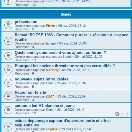
Dernier message par
crach12
«
10 déc. 2021, 14:20
Réponses :
13
Sujets
présentation
Dernier message par
Pierre
«
09 avr. 2024, 17:12
Réponses :
5
Renault R9 TSE 1983 - Comment purger le réservoir à essence
rouillé
Dernier message par
tanago
«
04 avr. 2024, 08:05
Réponses :
4
Quels smileys aimeraient vous ajouter au forum ?
Dernier message par
pas encore inscrit
«
29 mai 2022, 21:09
Réponses :
13
Pourquoi les anciens threads ne sont pas verrouillés ?
Dernier message par
Moriarty
«
04 avr. 2022, 20:15
Réponses :
6
nouveaux sujets introuvables
Dernier message par
Chris
«
25 janv. 2022, 10:36
Réponses :
5
Retour sur le site
Dernier message par
r1107
«
03 déc. 2021, 11:59
Réponses :
3
ampoule led H1 blanche et jaune
Dernier message par
Chris
«
22 mai 2021, 14:40
Réponses :
19
1
2
astuce dépannage capteur d'ouverture porte et vitres
séquentielles
Dernier message par
coptere
«
29 mars 2021, 12:58