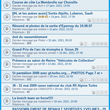
Course de côte La Membrolle sur Choisille
Dernier message par
ALH
«
17 janv. 2022, 19:56
Réponses :
13
[84, et les autres aussi] Sortie Alpille, Luberon, Sault
Dernier message par
DUB-61
«
14 janv. 2022, 17:39
Réponses :
52
1
2
3
4
Résumé et photos de la sortie d'Epernay du 19.08.07
Dernier message par
ertiohn
«
11 janv. 2022, 23:20
Réponses :
13
dvd du rassemblement
Dernier message par
Potter
«
31 déc. 2021, 05:02
Réponses :
303
1
…
18
19
20
21
Grand Prix de l'arc de triomphe à Sizun 29
Dernier message par
nironze zender
«
16 déc. 2021, 07:48
Réponses :
12
Présence au salon de Reims "Vehicules de Collection"
Dernier message par
tof 08
«
13 déc. 2021, 20:43
Réponses :
31
1
2
3
St pantaléon 2008 avec gt-turbo.org.....PHOTOS Page 7 et +
Dernier message par
rudy42
«
29 nov. 2021, 02:49
Réponses :
152
1
…
8
9
10
11
30 - 31 mai 2009 rasso national du club R5 Alpine Turbo
Dernier message par
CMAX1978
«
29 nov. 2021, 02:01
Réponses :
42
1
2
3
La breizh team en force!!!!!
Dernier message par
maelstrom
«
18 nov. 2021, 10:08
Réponses :
11
RASSEMBLEMENT DE RENAULT SPORTIVES YVELINES - 29