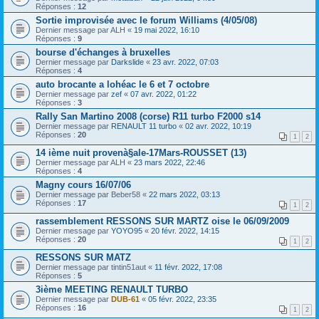
Réponses :
12
Sortie improvisée avec le forum Williams (4/05/08)
Dernier message par
ALH
«
19 mai 2022, 16:10
Réponses :
9
bourse d'échanges à bruxelles
Dernier message par
Darkslide
«
23 avr. 2022, 07:03
Réponses :
4
auto brocante a lohéac le 6 et 7 octobre
Dernier message par
zef
«
07 avr. 2022, 01:22
Réponses :
3
Rally San Martino 2008 (corse) R11 turbo F2000 s14
Dernier message par
RENAULT 11 turbo
«
02 avr. 2022, 10:19
Réponses :
20
1
2
14 ième nuit provenà§ale-17Mars-ROUSSET (13)
Dernier message par
ALH
«
23 mars 2022, 22:46
Réponses :
4
Magny cours 16/07/06
Dernier message par
Beber58
«
22 mars 2022, 03:13
Réponses :
17
1
2
rassemblement RESSONS SUR MARTZ oise le 06/09/2009
Dernier message par
YOYO95
«
20 févr. 2022, 14:15
Réponses :
20
1
2
RESSONS SUR MATZ
Dernier message par
tintin51aut
«
11 févr. 2022, 17:08
Réponses :
5
3ième MEETING RENAULT TURBO
Dernier message par
DUB-61
«
05 févr. 2022, 23:35
Réponses :
16
1
2