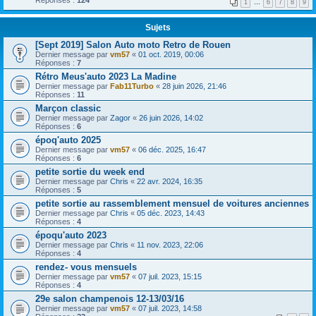
1
…
6
7
8
9
Sujets
[Sept 2019] Salon Auto moto Retro de Rouen
Dernier message par
vm57
«
01 oct. 2019, 00:06
Réponses :
7
Rétro Meus'auto 2023 La Madine
Dernier message par
Fab11Turbo
«
28 juin 2026, 21:46
Réponses :
11
Marçon classic
Dernier message par
Zagor
«
26 juin 2026, 14:02
Réponses :
6
époq'auto 2025
Dernier message par
vm57
«
06 déc. 2025, 16:47
Réponses :
6
petite sortie du week end
Dernier message par
Chris
«
22 avr. 2024, 16:35
Réponses :
5
petite sortie au rassemblement mensuel de voitures anciennes
Dernier message par
Chris
«
05 déc. 2023, 14:43
Réponses :
4
époqu'auto 2023
Dernier message par
Chris
«
11 nov. 2023, 22:06
Réponses :
4
rendez- vous mensuels
Dernier message par
vm57
«
07 juil. 2023, 15:15
Réponses :
4
29e salon champenois 12-13/03/16
Dernier message par
vm57
«
07 juil. 2023, 14:58