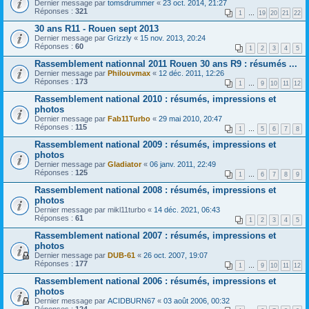
Dernier message par
tomsdrummer
«
23 oct. 2014, 21:27
Réponses :
321
1
…
19
20
21
22
30 ans R11 - Rouen sept 2013
Dernier message par
Grizzly
«
15 nov. 2013, 20:24
Réponses :
60
1
2
3
4
5
Rassemblement nationnal 2011 Rouen 30 ans R9 : résumés ...
Dernier message par
Philouvmax
«
12 déc. 2011, 12:26
Réponses :
173
1
…
9
10
11
12
Rassemblement national 2010 : résumés, impressions et
photos
Dernier message par
Fab11Turbo
«
29 mai 2010, 20:47
Réponses :
115
1
…
5
6
7
8
Rassemblement national 2009 : résumés, impressions et
photos
Dernier message par
Gladiator
«
06 janv. 2011, 22:49
Réponses :
125
1
…
6
7
8
9
Rassemblement national 2008 : résumés, impressions et
photos
Dernier message par
mikl11turbo
«
14 déc. 2021, 06:43
Réponses :
61
1
2
3
4
5
Rassemblement national 2007 : résumés, impressions et
photos
Dernier message par
DUB-61
«
26 oct. 2007, 19:07
Réponses :
177
1
…
9
10
11
12
Rassemblement national 2006 : résumés, impressions et
photos
Dernier message par
ACIDBURN67
«
03 août 2006, 00:32
Réponses :
124