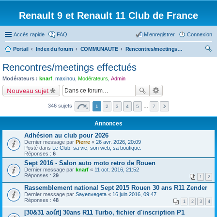
Renault 9 et Renault 11 Club de France
Accès rapide
FAQ
M’enregistrer
Connexion
Portail
Index du forum
COMMUNAUTE
Rencontres/meetings effectués
ec
Rencontres/meetings effectués
her
Modérateurs :
knarf
,
maxinou
,
Modérateurs
,
Admin
ch
Nouveau sujet
er
346 sujets
1
2
3
4
5
…
7
Annonces
Adhésion au club pour 2026
Dernier message par
Pierre
«
26 avr. 2026, 20:09
Posté dans
Le Club: sa vie, son web, sa boutique.
Réponses :
6
Sept 2016 - Salon auto moto retro de Rouen
Dernier message par
knarf
«
11 oct. 2016, 21:52
Réponses :
29
1
2
Rassemblement national Sept 2015 Rouen 30 ans R11 Zender
Dernier message par
Sayenvegeta
«
16 juin 2016, 09:47
Réponses :
48
1
2
3
4
[30&31 août] 30ans R11 Turbo, fichier d'inscription P1