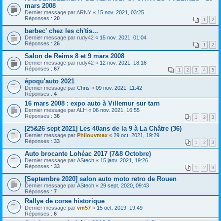
mars 2008
Dernier message par
ARNY
«
15 nov. 2021, 03:25
Réponses :
20
1
2
barbec' chez les ch'tis...
Dernier message par
rudy42
«
15 nov. 2021, 01:04
Réponses :
26
1
2
Salon de Reims 8 et 9 mars 2008
Dernier message par
rudy42
«
12 nov. 2021, 18:16
Réponses :
67
1
2
3
4
5
époqu'auto 2021
Dernier message par
Chris
«
09 nov. 2021, 11:42
Réponses :
4
16 mars 2008 : expo auto à Villemur sur tarn
Dernier message par
ALH
«
06 nov. 2021, 16:55
Réponses :
36
1
2
3
[25&26 sept 2021] Les 40ans de la 9 à La Châtre (36)
Dernier message par
Philouvmax
«
29 oct. 2021, 19:29
Réponses :
33
1
2
3
Auto brocante Lohéac 2017 (7&8 Octobre)
Dernier message par
AStech
«
15 janv. 2021, 19:26
Réponses :
33
1
2
3
[Septembre 2020] salon auto moto retro de Rouen
Dernier message par
AStech
«
29 sept. 2020, 09:43
Réponses :
7
Rallye de corse historique
Dernier message par
vm57
«
15 oct. 2019, 19:49
Réponses :
6