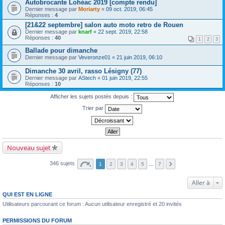
Autobrocante Lohéac 2019 [compte rendu]
Dernier message par
Moriarty
«
09 oct. 2019, 06:45
Réponses :
4
[21&22 septembre] salon auto moto retro de Rouen
Dernier message par
knarf
«
22 sept. 2019, 22:58
Réponses :
40
1
2
3
Ballade pour dimanche
Dernier message par
Veveronze01
«
21 juin 2019, 06:10
Dimanche 30 avril, rasso Lésigny (77)
Dernier message par
AStech
«
01 juin 2019, 22:55
Réponses :
10
Afficher les sujets postés depuis :
Trier par
Nouveau sujet
346 sujets
1
2
3
4
5
…
7
Aller à
QUI EST EN LIGNE
Utilisateurs parcourant ce forum : Aucun utilisateur enregistré et 20 invités
PERMISSIONS DU FORUM