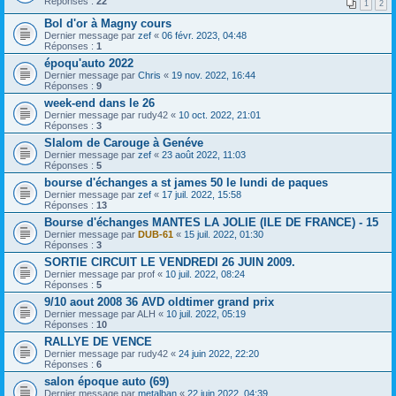
Réponses :
22
1
2
Bol d'or à Magny cours
Dernier message par
zef
«
06 févr. 2023, 04:48
Réponses :
1
époqu'auto 2022
Dernier message par
Chris
«
19 nov. 2022, 16:44
Réponses :
9
week-end dans le 26
Dernier message par
rudy42
«
10 oct. 2022, 21:01
Réponses :
3
Slalom de Carouge à Genéve
Dernier message par
zef
«
23 août 2022, 11:03
Réponses :
5
bourse d'échanges a st james 50 le lundi de paques
Dernier message par
zef
«
17 juil. 2022, 15:58
Réponses :
13
Bourse d'échanges MANTES LA JOLIE (ILE DE FRANCE) - 15
Dernier message par
DUB-61
«
15 juil. 2022, 01:30
Réponses :
3
SORTIE CIRCUIT LE VENDREDI 26 JUIN 2009.
Dernier message par
prof
«
10 juil. 2022, 08:24
Réponses :
5
9/10 aout 2008 36 AVD oldtimer grand prix
Dernier message par
ALH
«
10 juil. 2022, 05:19
Réponses :
10
RALLYE DE VENCE
Dernier message par
rudy42
«
24 juin 2022, 22:20
Réponses :
6
salon époque auto (69)
Dernier message par
metalban
«
22 juin 2022, 04:39