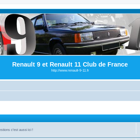
Renault 9 et Renault 11 Club de France
http://www.renault-9-11.fr
ions c'est aussi ici !