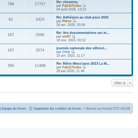
i
Re: cheverny
786
17757
r
par
Fab11Turbo
l
V
04 août 2026, 13:13
e
o
d
i
Re: Adhésion au club pour 2026
62
2423
e
r
par
Pierre
r
l
V
26 avr. 2026, 20:09
n
e
o
i
d
i
Re: Vos documentations sur le…
e
167
2590
e
r
par
vm57
r
r
l
V
18 nov. 2024, 01:52
m
n
e
o
e
i
d
i
journée nationale des véhicul…
s
e
107
2574
e
r
par
Chris
s
r
r
l
V
15 avr. 2022, 11:17
a
m
n
e
o
g
e
i
d
i
Re: Rétro Meus'auto 2023 La M…
e
s
e
356
11488
e
r
par
Fab11Turbo
s
r
r
l
V
28 juin 2026, 21:46
a
m
n
e
o
g
e
i
d
i
e
s
e
e
r
Aller à
s
r
r
l
a
m
n
e
g
e
i
d
e
s
e
e
s
r
r
a
m
n
g
e
i
L’équipe du forum
Supprimer les cookies du forum
Heures au format
UTC+02:00
e
s
e
s
r
a
m
g
e
e
s
s
a
g