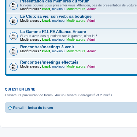
Présentation des membres du forum
Ici vous pouvez vous présenter vous. Attention, pas de présentation de voiture
Modérateurs :
knarf
,
maxinou
,
Modérateurs
,
Admin
Le Club: sa vie, son web, sa boutique.
Modérateurs :
knarf
,
maxinou
,
Modérateurs
,
Admin
La Gamme R11-R9-Alliance-Encore
Si vous avez des questions sur la gamme, c'est ici !
Modérateurs :
knarf
,
maxinou
,
Modérateurs
,
Admin
Rencontres/meetings à venir
Modérateurs :
knarf
,
maxinou
,
Modérateurs
,
Admin
Rencontres/meetings effectués
Modérateurs :
knarf
,
maxinou
,
Modérateurs
,
Admin
QUI EST EN LIGNE
Utilisateurs parcourant ce forum : Aucun utilisateur enregistré et 2 invités
Portail
Index du forum