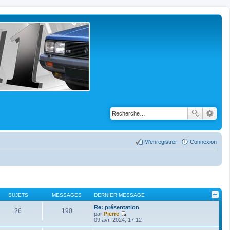
M’enregistrer
Connexion
SUJETS
MESSAGES
DERNIER MESSAGE
Re: présentation
26
190
par
Pierre
V
09 avr. 2024, 17:12
o