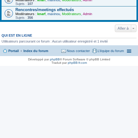
Modérateurs :
knarf
,
maxinou
,
Modérateurs
,
Admin
Sujets :
107
Rencontres/meetings effectués
Modérateurs :
knarf
,
maxinou
,
Modérateurs
,
Admin
Sujets :
356
Aller à
QUI EST EN LIGNE
Utilisateurs parcourant ce forum : Aucun utilisateur enregistré et 1 invité
Portail
Index du forum
Nous contacter
L’équipe du forum
Développé par
phpBB
® Forum Software © phpBB Limited
Traduit par
phpBB-fr.com