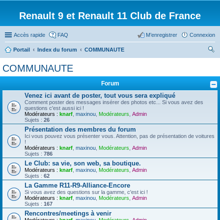
Renault 9 et Renault 11 Club de France
Accès rapide
FAQ
M’enregistrer
Connexion
Portail
Index du forum
COMMUNAUTE
ec
COMMUNAUTE
her
Forum
ch
Venez ici avant de poster, tout vous sera expliqué
er
Comment poster des messages insérer des photos etc... Si vous avez des
questions c'est aussi ici !
Modérateurs :
knarf
,
maxinou
,
Modérateurs
,
Admin
Sujets :
26
Présentation des membres du forum
Ici vous pouvez vous présenter vous. Attention, pas de présentation de voitures
!
Modérateurs :
knarf
,
maxinou
,
Modérateurs
,
Admin
Sujets :
786
Le Club: sa vie, son web, sa boutique.
Modérateurs :
knarf
,
maxinou
,
Modérateurs
,
Admin
Sujets :
62
La Gamme R11-R9-Alliance-Encore
Si vous avez des questions sur la gamme, c'est ici !
Modérateurs :
knarf
,
maxinou
,
Modérateurs
,
Admin
Sujets :
167
Rencontres/meetings à venir