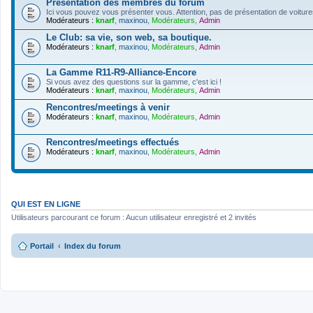
Présentation des membres du forum
Ici vous pouvez vous présenter vous. Attention, pas de présentation de voiture
Modérateurs :
knarf
,
maxinou
,
Modérateurs
,
Admin
Le Club: sa vie, son web, sa boutique.
Modérateurs :
knarf
,
maxinou
,
Modérateurs
,
Admin
La Gamme R11-R9-Alliance-Encore
Si vous avez des questions sur la gamme, c'est ici !
Modérateurs :
knarf
,
maxinou
,
Modérateurs
,
Admin
Rencontres/meetings à venir
Modérateurs :
knarf
,
maxinou
,
Modérateurs
,
Admin
Rencontres/meetings effectués
Modérateurs :
knarf
,
maxinou
,
Modérateurs
,
Admin
QUI EST EN LIGNE
Utilisateurs parcourant ce forum : Aucun utilisateur enregistré et 2 invités
Portail
Index du forum