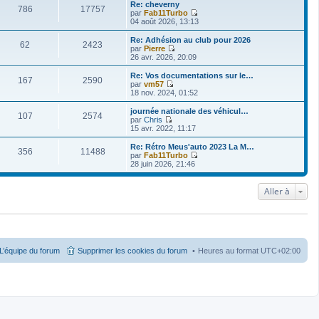
i
Re: cheverny
786
17757
r
par
Fab11Turbo
l
V
04 août 2026, 13:13
e
o
d
i
Re: Adhésion au club pour 2026
62
2423
e
r
par
Pierre
r
l
V
26 avr. 2026, 20:09
n
e
o
i
d
i
Re: Vos documentations sur le…
e
167
2590
e
r
par
vm57
r
r
l
V
18 nov. 2024, 01:52
m
n
e
o
e
i
d
i
journée nationale des véhicul…
s
e
107
2574
e
r
par
Chris
s
r
r
l
V
15 avr. 2022, 11:17
a
m
n
e
o
g
e
i
d
i
Re: Rétro Meus'auto 2023 La M…
e
s
e
356
11488
e
r
par
Fab11Turbo
s
r
r
l
V
28 juin 2026, 21:46
a
m
n
e
o
g
e
i
d
i
e
s
e
e
r
Aller à
s
r
r
l
a
m
n
e
g
e
i
d
e
s
e
e
s
r
r
a
m
n
g
e
i
L’équipe du forum
Supprimer les cookies du forum
Heures au format
UTC+02:00
e
s
e
s
r
a
m
g
e
e
s
s
a
g