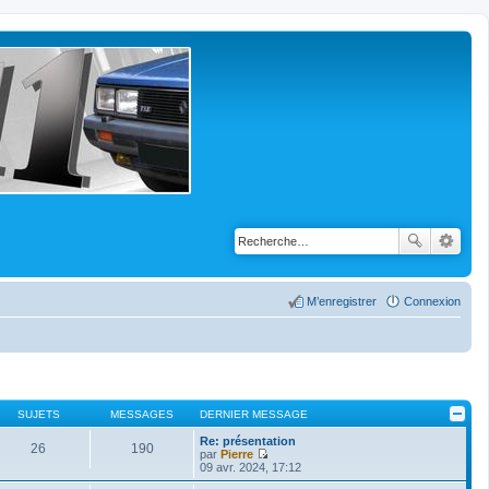
M’enregistrer
Connexion
SUJETS
MESSAGES
DERNIER MESSAGE
Re: présentation
26
190
par
Pierre
V
09 avr. 2024, 17:12
o