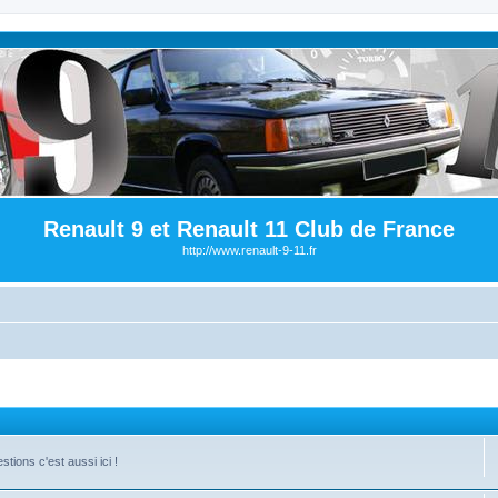
Renault 9 et Renault 11 Club de France
http://www.renault-9-11.fr
ions c'est aussi ici !