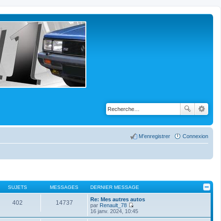
M’enregistrer
Connexion
SUJETS
MESSAGES
DERNIER MESSAGE
Re: Mes autres autos
402
14737
par
Renault_78
V
16 janv. 2024, 10:45
o