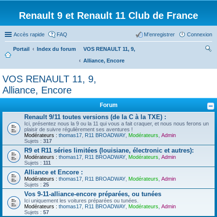
Renault 9 et Renault 11 Club de France
Accès rapide
FAQ
M’enregistrer
Connexion
Portail
Index du forum
VOS RENAULT 11, 9,
Alliance, Encore
ec
her
VOS RENAULT 11, 9,
ch
Alliance, Encore
er
Forum
Renault 9/11 toutes versions (de la C à la TXE) :
Ici, présentez nous la 9 ou la 11 qui vous a fait craquer, et nous nous ferons un
plaisir de suivre régulièrement ses aventures !
Modérateurs :
thomas17
,
R11 BROADWAY
,
Modérateurs
,
Admin
Sujets :
317
R9 et R11 séries limitées (louisiane, électronic et autres):
Modérateurs :
thomas17
,
R11 BROADWAY
,
Modérateurs
,
Admin
Sujets :
111
Alliance et Encore :
Modérateurs :
thomas17
,
R11 BROADWAY
,
Modérateurs
,
Admin
Sujets :
25
Vos 9-11-alliance-encore préparées, ou tunées
Ici uniquement les voitures préparées ou tunées.
Modérateurs :
thomas17
,
R11 BROADWAY
,
Modérateurs
,
Admin
Sujets :
57