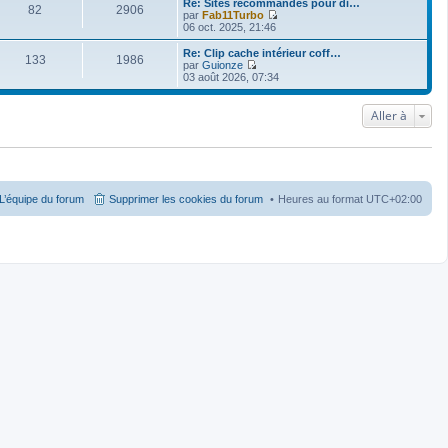
Re: Sites recommandés pour di…
82
2906
par
Fab11Turbo
V
06 oct. 2025, 21:46
o
i
Re: Clip cache intérieur coff…
133
1986
r
par
Guionze
l
V
03 août 2026, 07:34
e
o
d
i
e
r
Aller à
r
l
n
e
i
d
e
e
r
r
m
n
e
i
L’équipe du forum
Supprimer les cookies du forum
Heures au format
UTC+02:00
s
e
s
r
a
m
g
e
e
s
s
a
g
e