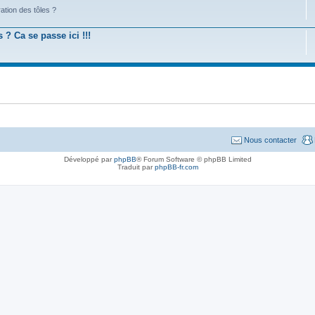
ation des tôles ?
? Ca se passe ici !!!
Nous contacter
Développé par
phpBB
® Forum Software © phpBB Limited
Traduit par
phpBB-fr.com