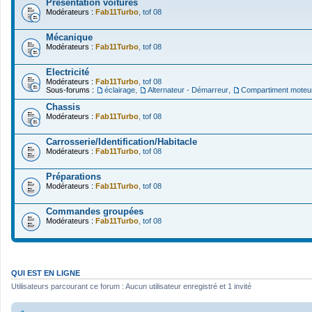
Présentation voitures
Modérateurs :
Fab11Turbo
,
tof 08
Mécanique
Modérateurs :
Fab11Turbo
,
tof 08
Electricité
Modérateurs :
Fab11Turbo
,
tof 08
Sous-forums :
éclairage
,
Alternateur - Démarreur
,
Compartiment moteu
Chassis
Modérateurs :
Fab11Turbo
,
tof 08
Carrosserie/Identification/Habitacle
Modérateurs :
Fab11Turbo
,
tof 08
Préparations
Modérateurs :
Fab11Turbo
,
tof 08
Commandes groupées
Modérateurs :
Fab11Turbo
,
tof 08
QUI EST EN LIGNE
Utilisateurs parcourant ce forum : Aucun utilisateur enregistré et 1 invité