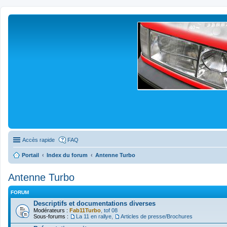
Accès rapide
FAQ
Portail
Index du forum
Antenne Turbo
Antenne Turbo
FORUM
Descriptifs et documentations diverses
Modérateurs :
Fab11Turbo
,
tof 08
Sous-forums :
La 11 en rallye
,
Articles de presse/Brochures