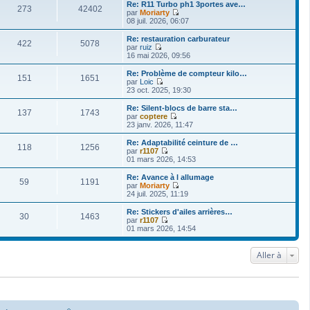
i
Re: R11 Turbo ph1 3portes ave…
273
42402
r
par
Moriarty
l
V
08 juil. 2026, 06:07
e
o
d
i
Re: restauration carburateur
422
5078
e
r
par
ruiz
r
l
V
16 mai 2026, 09:56
n
e
o
i
d
i
Re: Problème de compteur kilo…
e
151
1651
e
r
par
Loic
r
r
l
V
23 oct. 2025, 19:30
m
n
e
o
e
i
d
i
Re: Silent-blocs de barre sta…
s
e
137
1743
e
r
par
coptere
s
r
r
l
V
23 janv. 2026, 11:47
a
m
n
e
o
g
e
i
d
i
Re: Adaptabilité ceinture de …
e
s
e
118
1256
e
r
par
r1107
s
r
r
l
V
01 mars 2026, 14:53
a
m
n
e
o
g
e
i
d
i
Re: Avance à l allumage
e
s
e
59
1191
e
r
par
Moriarty
s
r
r
l
V
24 juil. 2025, 11:19
a
m
n
e
o
g
e
i
d
i
Re: Stickers d'ailes arrières…
e
s
e
30
1463
e
r
par
r1107
s
r
r
l
V
01 mars 2026, 14:54
a
m
n
e
o
g
e
i
d
i
e
s
e
e
r
Aller à
s
r
r
l
a
m
n
e
g
e
i
d
e
s
e
e
s
r
r
a
m
n
g
e
i