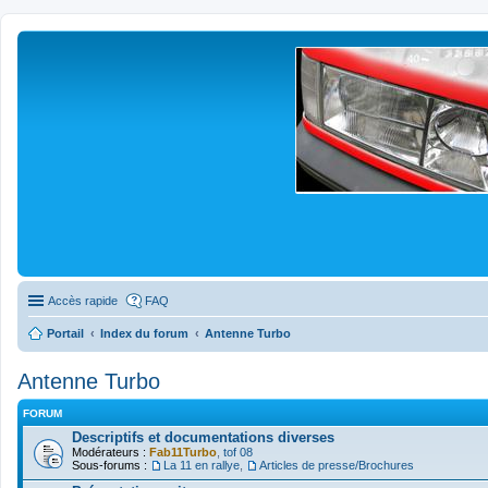
Accès rapide
FAQ
Portail
Index du forum
Antenne Turbo
Antenne Turbo
FORUM
Descriptifs et documentations diverses
Modérateurs :
Fab11Turbo
,
tof 08
Sous-forums :
La 11 en rallye
,
Articles de presse/Brochures