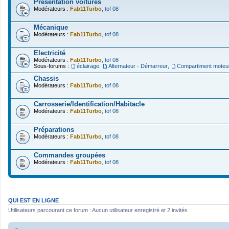
Présentation voitures
Modérateurs :
Fab11Turbo
,
tof 08
Mécanique
Modérateurs :
Fab11Turbo
,
tof 08
Electricité
Modérateurs :
Fab11Turbo
,
tof 08
Sous-forums :
éclairage
,
Alternateur - Démarreur
,
Compartiment moteu
Chassis
Modérateurs :
Fab11Turbo
,
tof 08
Carrosserie/Identification/Habitacle
Modérateurs :
Fab11Turbo
,
tof 08
Préparations
Modérateurs :
Fab11Turbo
,
tof 08
Commandes groupées
Modérateurs :
Fab11Turbo
,
tof 08
QUI EST EN LIGNE
Utilisateurs parcourant ce forum : Aucun utilisateur enregistré et 2 invités