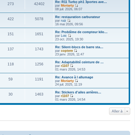
i
Re: R11 Turbo ph1 3portes ave…
273
42402
r
par
Moriarty
l
V
08 juil. 2026, 06:07
e
o
d
i
Re: restauration carburateur
422
5078
e
r
par
ruiz
r
l
V
16 mai 2026, 09:56
n
e
o
i
d
i
Re: Problème de compteur kilo…
e
151
1651
e
r
par
Loic
r
r
l
V
23 oct. 2025, 19:30
m
n
e
o
e
i
d
i
Re: Silent-blocs de barre sta…
s
e
137
1743
e
r
par
coptere
s
r
r
l
V
23 janv. 2026, 11:47
a
m
n
e
o
g
e
i
d
i
Re: Adaptabilité ceinture de …
e
s
e
118
1256
e
r
par
r1107
s
r
r
l
V
01 mars 2026, 14:53
a
m
n
e
o
g
e
i
d
i
Re: Avance à l allumage
e
s
e
59
1191
e
r
par
Moriarty
s
r
r
l
V
24 juil. 2025, 11:19
a
m
n
e
o
g
e
i
d
i
Re: Stickers d'ailes arrières…
e
s
e
30
1463
e
r
par
r1107
s
r
r
l
V
01 mars 2026, 14:54
a
m
n
e
o
g
e
i
d
i
e
s
e
e
r
Aller à
s
r
r
l
a
m
n
e
g
e
i
d
e
s
e
e
s
r
r
a
m
n
g
e
i