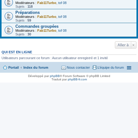
Modérateurs :
Fab11Turbo
,
tof 08
Sujets :
118
Préparations
Modérateurs :
Fab11Turbo
,
tof 08
Sujets :
59
Commandes groupées
Modérateurs :
Fab11Turbo
,
tof 08
Sujets :
30
Aller à
QUI EST EN LIGNE
Utilisateurs parcourant ce forum : Aucun utilisateur enregistré et 1 invité
Portail
Index du forum
Nous contacter
L’équipe du forum
Développé par
phpBB
® Forum Software © phpBB Limited
Traduit par
phpBB-fr.com