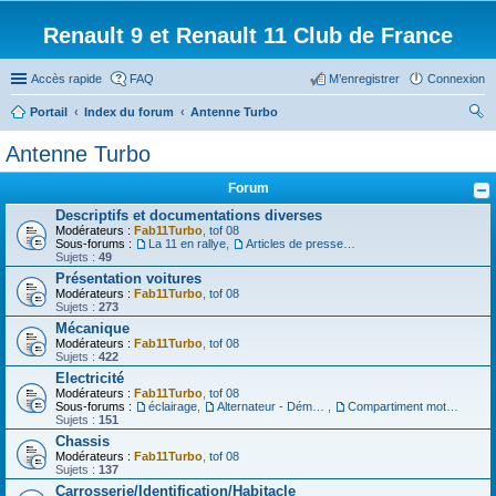
Renault 9 et Renault 11 Club de France
Accès rapide
FAQ
M’enregistrer
Connexion
Portail
Index du forum
Antenne Turbo
ec
Antenne Turbo
her
Forum
ch
Descriptifs et documentations diverses
er
Modérateurs :
Fab11Turbo
,
tof 08
Sous-forums :
La 11 en rallye
,
Articles de presse/Brochures
Sujets :
49
Présentation voitures
Modérateurs :
Fab11Turbo
,
tof 08
Sujets :
273
Mécanique
Modérateurs :
Fab11Turbo
,
tof 08
Sujets :
422
Electricité
Modérateurs :
Fab11Turbo
,
tof 08
Sous-forums :
éclairage
,
Alternateur - Démarreur
,
Compartiment moteur
Sujets :
151
Chassis
Modérateurs :
Fab11Turbo
,
tof 08
Sujets :
137
Carrosserie/Identification/Habitacle