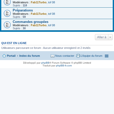
Modérateurs :
Fab11Turbo
,
tof 08
Sujets :
118
Préparations
Modérateurs :
Fab11Turbo
,
tof 08
Sujets :
59
Commandes groupées
Modérateurs :
Fab11Turbo
,
tof 08
Sujets :
30
Aller à
QUI EST EN LIGNE
Utilisateurs parcourant ce forum : Aucun utilisateur enregistré et 2 invités
Portail
Index du forum
Nous contacter
L’équipe du forum
Développé par
phpBB
® Forum Software © phpBB Limited
Traduit par
phpBB-fr.com