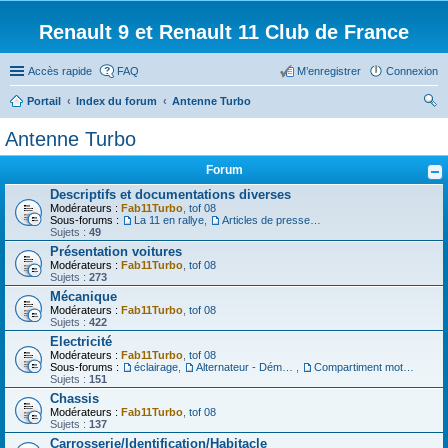
Renault 9 et Renault 11 Club de France
Accès rapide
FAQ
M’enregistrer
Connexion
Portail
Index du forum
Antenne Turbo
ec
Antenne Turbo
her
Forum
ch
Descriptifs et documentations diverses
er
Modérateurs :
Fab11Turbo
,
tof 08
Sous-forums :
La 11 en rallye
,
Articles de presse/Brochures
Sujets :
49
Présentation voitures
Modérateurs :
Fab11Turbo
,
tof 08
Sujets :
273
Mécanique
Modérateurs :
Fab11Turbo
,
tof 08
Sujets :
422
Electricité
Modérateurs :
Fab11Turbo
,
tof 08
Sous-forums :
éclairage
,
Alternateur - Démarreur
,
Compartiment moteur
Sujets :
151
Chassis
Modérateurs :
Fab11Turbo
,
tof 08
Sujets :
137
Carrosserie/Identification/Habitacle