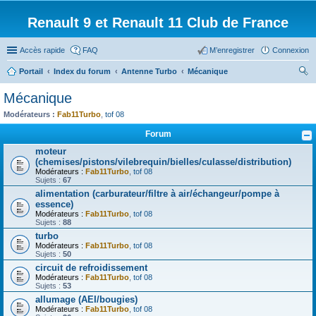
Renault 9 et Renault 11 Club de France
Accès rapide
FAQ
M’enregistrer
Connexion
Portail
Index du forum
Antenne Turbo
Mécanique
ec
Mécanique
her
Modérateurs :
Fab11Turbo
,
tof 08
ch
Forum
er
moteur
(chemises/pistons/vilebrequin/bielles/culasse/distribution)
Modérateurs :
Fab11Turbo
,
tof 08
Sujets :
67
alimentation (carburateur/filtre à air/échangeur/pompe à
essence)
Modérateurs :
Fab11Turbo
,
tof 08
Sujets :
88
turbo
Modérateurs :
Fab11Turbo
,
tof 08
Sujets :
50
circuit de refroidissement
Modérateurs :
Fab11Turbo
,
tof 08
Sujets :
53
allumage (AEI/bougies)
Modérateurs :
Fab11Turbo
,
tof 08