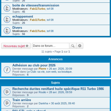
Sujets :
26
boite de vitesses/transmission
Modérateurs :
Fab11Turbo
,
tof 08
Sujets :
45
echappement
Modérateurs :
Fab11Turbo
,
tof 08
Sujets :
26
Divers
Modérateurs :
Fab11Turbo
,
tof 08
Sujets :
56
Nouveau sujet
11 sujets • Page
1
sur
1
Annonces
Adhésion au club pour 2026
Dernier message par
Pierre
«
26 avr. 2026, 20:09
Posté dans
Le Club: sa vie, son web, sa boutique.
Réponses :
6
Sujets
Recherche durites reniflard huile spécifique R11 Turbo 1986
Dernier message par
Roulio
«
28 avr. 2026, 09:59
Réponses :
9
Train arrière
Dernier message par
Dankha
«
30 août 2025, 09:40
Réponses :
2