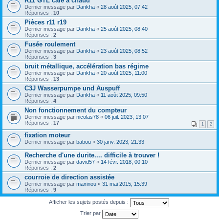
R11 GTL cale a chaud
Dernier message par
Dankha
«
28 août 2025, 07:42
Réponses :
10
Pièces r11 r19
Dernier message par
Dankha
«
25 août 2025, 08:40
Réponses :
2
Fusée roulement
Dernier message par
Dankha
«
23 août 2025, 08:52
Réponses :
3
bruit métallique, accélération bas régime
Dernier message par
Dankha
«
20 août 2025, 11:00
Réponses :
13
C3J Wasserpumpe und Auspuff
Dernier message par
Dankha
«
11 août 2025, 09:50
Réponses :
4
Non fonctionnement du compteur
Dernier message par
nicolas78
«
06 juil. 2023, 13:07
Réponses :
17
1
2
fixation moteur
Dernier message par
babou
«
30 janv. 2023, 21:33
Recherche d'une durite.... difficile à trouver !
Dernier message par
david57
«
14 févr. 2018, 00:10
Réponses :
2
courroie de direction assistée
Dernier message par
maxinou
«
31 mai 2015, 15:39
Réponses :
9
Afficher les sujets postés depuis :
Trier par