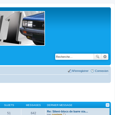
M’enregistrer
Connexion
SUJETS
MESSAGES
DERNIER MESSAGE
Re: Silent-blocs de barre sta…
51
642
par
coptere