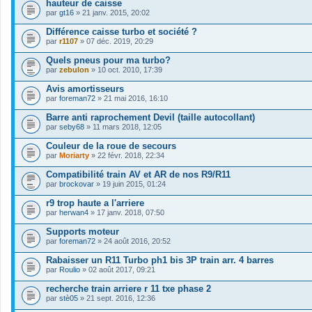
s
hauteur de caisse
i
)
par
gt16
» 21 janv. 2015, 20:02
n
j
t
o
Différence caisse turbo et société ?
(
i
s
par
r1107
» 07 déc. 2019, 20:29
n
)
t
Quels pneus pour ma turbo?
(
s
par
zebulon
» 10 oct. 2010, 17:39
)
Avis amortisseurs
par
foreman72
» 21 mai 2016, 16:10
Barre anti raprochement Devil (taille autocollant)
par
seby68
» 11 mars 2018, 12:05
Couleur de la roue de secours
par
Moriarty
» 22 févr. 2018, 22:34
Compatibilité train AV et AR de nos R9/R11
par
brockovar
» 19 juin 2015, 01:24
r9 trop haute a l'arriere
par
herwan4
» 17 janv. 2018, 07:50
Supports moteur
par
foreman72
» 24 août 2016, 20:52
Rabaisser un R11 Turbo ph1 bis 3P train arr. 4 barres
par
Roulio
» 02 août 2017, 09:21
recherche train arriere r 11 txe phase 2
par
stè05
» 21 sept. 2016, 12:36