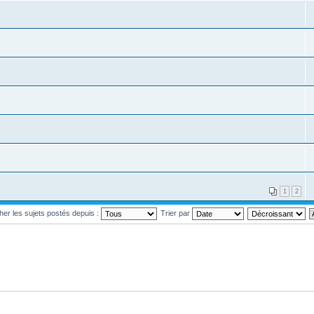
1
2
cher les sujets postés depuis :
Trier par