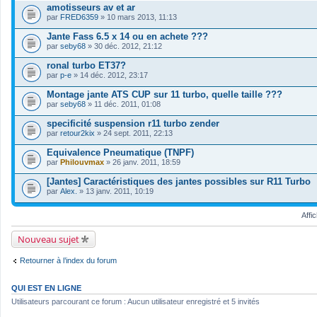
i
amotisseurs av et ar
c
par
FRED6359
» 10 mars 2013, 11:13
h
i
Jante Fass 6.5 x 14 ou en achete ???
e
par
r
seby68
» 30 déc. 2012, 21:12
(
s
ronal turbo ET37?
)
par
p-e
» 14 déc. 2012, 23:17
j
o
Montage jante ATS CUP sur 11 turbo, quelle taille ???
i
par
seby68
» 11 déc. 2011, 01:08
n
t
specificité suspension r11 turbo zender
(
s
par
retour2kix
» 24 sept. 2011, 22:13
)
Equivalence Pneumatique (TNPF)
par
Philouvmax
» 26 janv. 2011, 18:59
[Jantes] Caractéristiques des jantes possibles sur R11 Turbo
par
Alex.
» 13 janv. 2011, 10:19
Affi
Nouveau sujet
Retourner à l’index du forum
QUI EST EN LIGNE
Utilisateurs parcourant ce forum : Aucun utilisateur enregistré et 5 invités