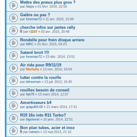
Mettre des pneus plus gros ?
par
Nepo
» 01 févr. 2016, 22:55
Galère ou pas ?
par
foreman72
» 11 avr. 2015, 15:06
cherche infos sur jantes rally
par
r1107
» 03 avr. 2015, 20:48
F
i
Rondelle pour frein disque arriere
c
par
MRC
» 01 févr. 2015, 04:23
h
i
Satané bruit !!!!
e
par
r
foreman72
» 23 déc. 2014, 13:51
(
s
Air ride pour R9/11/19
)
par
Moriarty
» 13 nov. 2014, 16:54
j
o
lutter contre la rouille
i
par
lefreeman
» 13 juil. 2013, 15:45
n
t
rouilles besoin de conseil
(
s
par
fab78
» 13 mars 2014, 12:57
)
Amortisseurs b4
par
guigui69.69
» 21 mars 2014, 17:41
R19 16s into R11 Turbo?
par
bigstevet
» 16 janv. 2014, 22:51
Bon plan tubes, acier et inox
par
mimich
» 13 mai 2013, 21:10
F