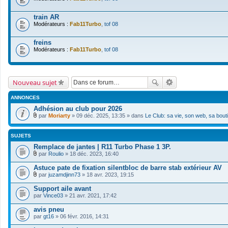
train AR
Modérateurs :
Fab11Turbo
,
tof 08
freins
Modérateurs :
Fab11Turbo
,
tof 08
Nouveau sujet
ANNONCES
Adhésion au club pour 2026
par
Moriarty
» 09 déc. 2025, 13:35 » dans
Le Club: sa vie, son web, sa bout
F
i
c
SUJETS
h
i
Remplace de jantes | R11 Turbo Phase 1 3P.
e
par
Roulio
» 18 déc. 2023, 16:40
r
F
(
i
Astuce pate de fixation silentbloc de barre stab extérieur AV
s
c
par
juzamdjinn73
» 18 avr. 2023, 19:15
)
h
F
j
i
i
Support aile avant
o
e
c
i
par
r
Vince03
» 21 avr. 2021, 17:42
h
n
(
i
t
s
avis pneu
e
(
)
par
r
gt16
» 06 févr. 2016, 14:31
s
j
(
)
o