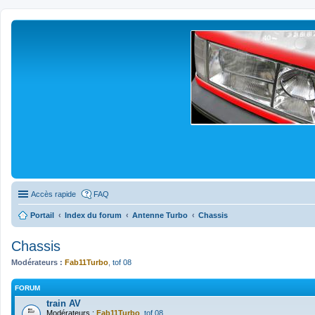
Accès rapide
FAQ
Portail
Index du forum
Antenne Turbo
Chassis
Chassis
Modérateurs :
Fab11Turbo
,
tof 08
FORUM
train AV
Modérateurs :
Fab11Turbo
,
tof 08