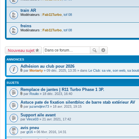
train AR
Modérateurs :
Fab11Turbo
,
tof 08
freins
Modérateurs :
Fab11Turbo
,
tof 08
Nouveau sujet
ANNONCES
Adhésion au club pour 2026
par
Moriarty
» 09 déc. 2025, 13:35 » dans
Le Club: sa vie, son web, sa bout
F
i
c
SUJETS
h
i
Remplace de jantes | R11 Turbo Phase 1 3P.
e
par
Roulio
» 18 déc. 2023, 16:40
r
F
(
i
Astuce pate de fixation silentbloc de barre stab extérieur AV
s
c
par
juzamdjinn73
» 18 avr. 2023, 19:15
)
h
F
j
i
i
Support aile avant
o
e
c
i
par
r
Vince03
» 21 avr. 2021, 17:42
h
n
(
i
t
s
avis pneu
e
(
)
par
r
gt16
» 06 févr. 2016, 14:31
s
j
(
)
o