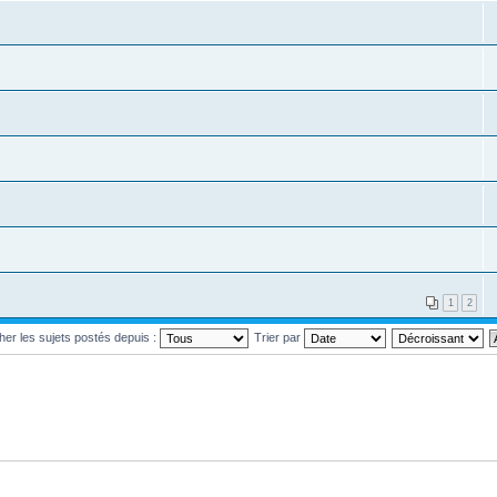
1
2
cher les sujets postés depuis :
Trier par