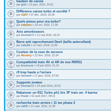
s
hauteur de caisse
i
)
par
gt16
» 21 janv. 2015, 20:02
n
j
t
o
Différence caisse turbo et société ?
(
i
s
par
r1107
» 07 déc. 2019, 20:29
n
)
t
Quels pneus pour ma turbo?
(
s
par
zebulon
» 10 oct. 2010, 17:39
)
Avis amortisseurs
par
foreman72
» 21 mai 2016, 16:10
Barre anti raprochement Devil (taille autocollant)
par
seby68
» 11 mars 2018, 12:05
Couleur de la roue de secours
par
Moriarty
» 22 févr. 2018, 22:34
Compatibilité train AV et AR de nos R9/R11
par
brockovar
» 19 juin 2015, 01:24
r9 trop haute a l'arriere
par
herwan4
» 17 janv. 2018, 07:50
Supports moteur
par
foreman72
» 24 août 2016, 20:52
Rabaisser un R11 Turbo ph1 bis 3P train arr. 4 barres
par
Roulio
» 02 août 2017, 09:21
recherche train arriere r 11 txe phase 2
par
stè05
» 21 sept. 2016, 12:36