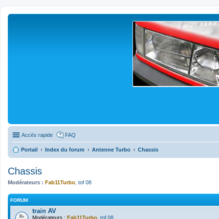
Accès rapide
FAQ
Portail
Index du forum
Antenne Turbo
Chassis
Chassis
Modérateurs :
Fab11Turbo
,
tof 08
FORUM
train AV
Modérateurs :
Fab11Turbo
,
tof 08