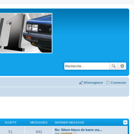
M’enregistrer
Connexion
SUJETS
MESSAGES
DERNIER MESSAGE
Re: Silent-blocs de barre sta…
51
642
par
coptere