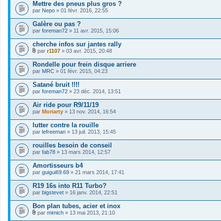
Mettre des pneus plus gros ?
par
Nepo
» 01 févr. 2016, 22:55
Galère ou pas ?
par
foreman72
» 11 avr. 2015, 15:06
cherche infos sur jantes rally
par
r1107
» 03 avr. 2015, 20:48
F
i
Rondelle pour frein disque arriere
c
par
MRC
» 01 févr. 2015, 04:23
h
i
Satané bruit !!!!
e
par
r
foreman72
» 23 déc. 2014, 13:51
(
s
Air ride pour R9/11/19
)
par
Moriarty
» 13 nov. 2014, 16:54
j
o
lutter contre la rouille
i
par
lefreeman
» 13 juil. 2013, 15:45
n
t
rouilles besoin de conseil
(
s
par
fab78
» 13 mars 2014, 12:57
)
Amortisseurs b4
par
guigui69.69
» 21 mars 2014, 17:41
R19 16s into R11 Turbo?
par
bigstevet
» 16 janv. 2014, 22:51
Bon plan tubes, acier et inox
par
mimich
» 13 mai 2013, 21:10
F