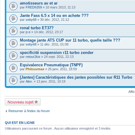
i
amotisseurs av et ar
c
par
FRED6359
» 10 mars 2013, 11:13
h
i
Jante Fass 6.5 x 14 ou en achete ???
e
par
r
seby68
» 30 déc. 2012, 21:12
(
s
ronal turbo ET37?
)
par
p-e
» 14 déc. 2012, 23:17
j
o
Montage jante ATS CUP sur 11 turbo, quelle taille ???
i
par
seby68
» 11 déc. 2011, 01:08
n
t
specificité suspension r11 turbo zender
(
s
par
retour2kix
» 24 sept. 2011, 22:13
)
Equivalence Pneumatique (TNPF)
par
Philouvmax
» 26 janv. 2011, 18:59
[Jantes] Caractéristiques des jantes possibles sur R11 Turbo
par
Alex.
» 13 janv. 2011, 10:19
Affi
Nouveau sujet
Retourner à l’index du forum
QUI EST EN LIGNE
Utilisateurs parcourant ce forum : Aucun utilisateur enregistré et 3 invités