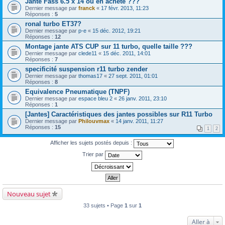
Jante Fass 6.5 x 14 ou en achete ???
Dernier message par
franck
«
17 févr. 2013, 11:23
Réponses :
5
ronal turbo ET37?
Dernier message par
p-e
«
15 déc. 2012, 19:21
Réponses :
12
Montage jante ATS CUP sur 11 turbo, quelle taille ???
Dernier message par
clede11
«
15 déc. 2011, 14:01
Réponses :
7
specificité suspension r11 turbo zender
Dernier message par
thomas17
«
27 sept. 2011, 01:01
Réponses :
8
Equivalence Pneumatique (TNPF)
Dernier message par
espace bleu 2
«
26 janv. 2011, 23:10
Réponses :
1
[Jantes] Caractéristiques des jantes possibles sur R11 Turbo
Dernier message par
Philouvmax
«
14 janv. 2011, 11:27
Réponses :
15
1
2
Afficher les sujets postés depuis :
Trier par
Nouveau sujet
33 sujets • Page
1
sur
1
Aller à