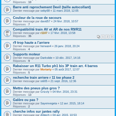
Réponses :
10
Barre anti raprochement Devil (taille autocollant)
Dernier message par
seby68
«
11 mars 2018, 12:05
Couleur de la roue de secours
Dernier message par
david57
«
24 févr. 2018, 10:57
Réponses :
7
Compatibilité train AV et AR de nos R9/R11
Dernier message par
r1107
«
17 févr. 2018, 13:58
Réponses :
35
1
2
3
r9 trop haute a l'arriere
Dernier message par
herwan4
«
26 janv. 2018, 20:24
Réponses :
4
Supports moteur
Dernier message par
Darkslide
«
10 déc. 2017, 14:16
Réponses :
9
Rabaisser un R11 Turbo ph1 bis 3P train arr. 4 barres
Dernier message par
Moriarty
«
05 août 2017, 12:07
Réponses :
5
recherche train arriere r 11 txe phase 2
Dernier message par
stè05
«
21 sept. 2016, 12:36
Mettre des pneus plus gros ?
Dernier message par
Grizzly
«
04 févr. 2016, 23:31
Réponses :
13
Galère ou pas ?
Dernier message par
Sayenvegeta
«
12 avr. 2015, 18:14
Réponses :
2
cherche infos sur jantes rally
Dernier message par
AStech
«
04 avr. 2015, 10:53