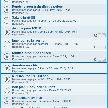
Réponses :
9
Rondelle pour frein disque arriere
Dernier message par
MRC
«
09 févr. 2015, 16:00
Réponses :
6
Satané bruit !!!!
Dernier message par
foreman72
«
23 déc. 2014, 23:00
Réponses :
4
Air ride pour R9/11/19
Dernier message par
a donf la sub
«
04 déc. 2014, 09:47
Réponses :
16
1
2
lutter contre la rouille
Dernier message par
georgesr11
«
29 sept. 2014, 15:46
Réponses :
19
1
2
rouilles besoin de conseil
Dernier message par
Darkslide
«
01 avr. 2014, 13:54
Réponses :
16
1
2
Amortisseurs b4
Dernier message par
AStech
«
22 mars 2014, 17:17
Réponses :
1
R19 16s into R11 Turbo?
Dernier message par
tof 08
«
17 janv. 2014, 22:56
Réponses :
3
Bon plan tubes, acier et inox
Dernier message par
mimich
«
15 mai 2013, 21:43
Réponses :
3
amotisseurs av et ar
Dernier message par
Darkslide
«
25 mars 2013, 23:04
Réponses :
3