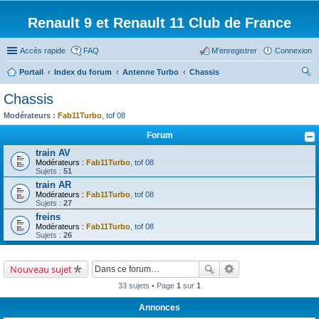
Renault 9 et Renault 11 Club de France
Accès rapide
FAQ
M’enregistrer
Connexion
Portail
Index du forum
Antenne Turbo
Chassis
ec
Chassis
her
Modérateurs :
Fab11Turbo
,
tof 08
ch
Forum
er
train AV
Modérateurs :
Fab11Turbo
,
tof 08
Sujets :
51
train AR
Modérateurs :
Fab11Turbo
,
tof 08
Sujets :
27
freins
Modérateurs :
Fab11Turbo
,
tof 08
Sujets :
26
Nouveau sujet
33 sujets • Page
1
sur
1
Annonces