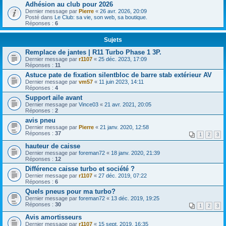
Adhésion au club pour 2026
Dernier message par
Pierre
«
26 avr. 2026, 20:09
Posté dans
Le Club: sa vie, son web, sa boutique.
Réponses :
6
Sujets
Remplace de jantes | R11 Turbo Phase 1 3P.
Dernier message par
r1107
«
25 déc. 2023, 17:09
Réponses :
11
Astuce pate de fixation silentbloc de barre stab extérieur AV
Dernier message par
vm57
«
11 juin 2023, 14:11
Réponses :
4
Support aile avant
Dernier message par
Vince03
«
21 avr. 2021, 20:05
Réponses :
2
avis pneu
Dernier message par
Pierre
«
21 janv. 2020, 12:58
Réponses :
37
1
2
3
hauteur de caisse
Dernier message par
foreman72
«
18 janv. 2020, 21:39
Réponses :
12
Différence caisse turbo et société ?
Dernier message par
r1107
«
27 déc. 2019, 07:22
Réponses :
6
Quels pneus pour ma turbo?
Dernier message par
foreman72
«
13 déc. 2019, 19:25
Réponses :
30
1
2
3
Avis amortisseurs
Dernier message par
r1107
«
15 sept. 2019, 16:35