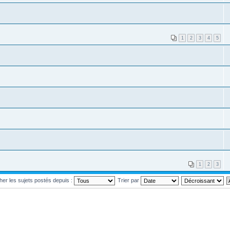
1
2
3
4
5
1
2
3
cher les sujets postés depuis :
Trier par