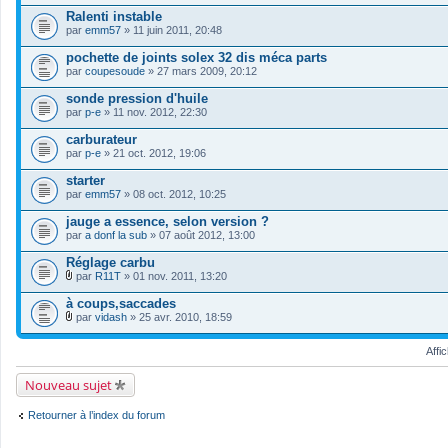
t
Ralenti instable
(
s
par
emm57
» 11 juin 2011, 20:48
)
pochette de joints solex 32 dis méca parts
par
coupesoude
» 27 mars 2009, 20:12
sonde pression d'huile
par
p-e
» 11 nov. 2012, 22:30
carburateur
par
p-e
» 21 oct. 2012, 19:06
starter
par
emm57
» 08 oct. 2012, 10:25
jauge a essence, selon version ?
par
a donf la sub
» 07 août 2012, 13:00
Réglage carbu
par
R11T
» 01 nov. 2011, 13:20
F
i
à coups,saccades
c
par
vidash
» 25 avr. 2010, 18:59
h
F
i
i
e
Affi
c
r
h
(
i
Nouveau sujet
s
e
)
r
j
(
Retourner à l’index du forum
o
s
i
)
n
j