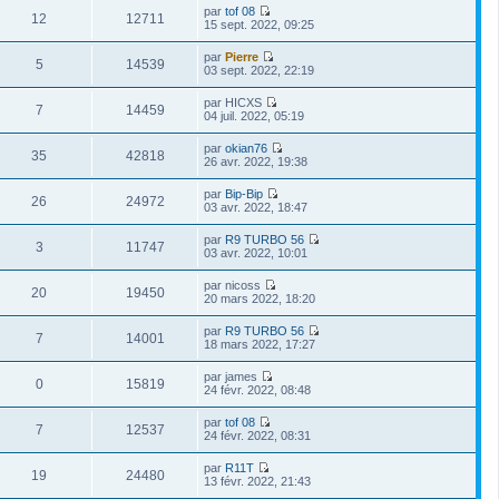
r
e
i
n
s
par
tof 08
d
m
r
12
12711
i
a
V
15 sept. 2022, 09:25
e
e
l
e
g
o
r
s
e
r
e
i
n
s
par
Pierre
d
m
r
5
14539
i
a
V
03 sept. 2022, 22:19
e
e
l
e
g
o
r
s
e
r
e
i
n
s
par
HICXS
d
m
r
7
14459
i
a
V
04 juil. 2022, 05:19
e
e
l
e
g
o
r
s
e
r
e
i
n
s
par
okian76
d
m
r
35
42818
i
a
V
26 avr. 2022, 19:38
e
e
l
e
g
o
r
s
e
r
e
i
n
s
par
Bip-Bip
d
m
r
26
24972
i
a
V
03 avr. 2022, 18:47
e
e
l
e
g
o
r
s
e
r
e
i
n
s
par
R9 TURBO 56
d
m
r
3
11747
i
a
V
03 avr. 2022, 10:01
e
e
l
e
g
o
r
s
e
r
e
i
n
s
par
nicoss
d
m
r
20
19450
i
a
V
20 mars 2022, 18:20
e
e
l
e
g
o
r
s
e
r
e
i
n
s
par
R9 TURBO 56
d
m
r
7
14001
i
a
V
18 mars 2022, 17:27
e
e
l
e
g
o
r
s
e
r
e
i
n
s
par
james
d
m
r
0
15819
i
a
V
24 févr. 2022, 08:48
e
e
l
e
g
o
r
s
e
r
e
i
n
s
par
tof 08
d
m
r
7
12537
i
a
V
24 févr. 2022, 08:31
e
e
l
e
g
o
r
s
e
r
e
i
n
s
par
R11T
d
m
r
19
24480
i
a
V
13 févr. 2022, 21:43
e
e
l
e
g
o
r
s