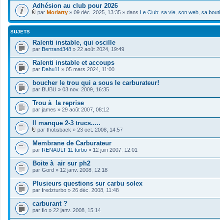
Adhésion au club pour 2026
par
Moriarty
» 09 déc. 2025, 13:35 » dans
Le Club: sa vie, son web, sa bout
F
i
c
SUJETS
h
i
Ralenti instable, qui oscille
e
par
Bertrand348
» 22 août 2024, 19:49
r
(
Ralenti instable et accoups
s
par
Dahu11
» 05 mars 2024, 11:00
)
j
boucher le trou qui a sous le carburateur!
o
i
par
BUBU
» 03 nov. 2009, 16:35
n
t
Trou à la reprise
(
par
james
» 29 août 2007, 08:12
s
)
Il manque 2-3 trucs.....
par
thotisback
» 23 oct. 2008, 14:57
F
i
Membrane de Carburateur
c
par
RENAULT 11 turbo
» 12 juin 2007, 12:01
h
i
Boite à air sur ph2
e
par
r
Gord
» 12 janv. 2008, 12:18
(
s
Plusieurs questions sur carbu solex
)
par
fredzturbo
» 26 déc. 2008, 11:48
j
o
carburant ?
i
par
flo
» 22 janv. 2008, 15:14
n
t