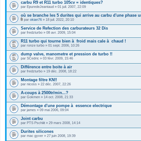
carbu R9 et R11 turbo 105cv = identiques?
(
s
par
EpuredeJeantaud
» 01 juil. 2007, 22:09
)
où se branche les 5 durites qui arrive au carbu d'une phase 
par
okian76
» 18 juil. 2022, 20:10
F
i
Service de Refection des carburateurs 32 Dis
c
par
fredzturbo
» 08 avr. 2009, 15:04
h
i
R11 turbo qui tourne bien à froid mais cale à chaud !
e
par
r
ronze turbo
» 01 sept. 2006, 10:26
(
s
dump valve, manometre et pression de turbo !!
)
par
SCedric
» 03 févr. 2009, 15:46
j
o
Différence entre boite à air
i
par
fredzturbo
» 19 déc. 2008, 18:22
n
t
Montage filtre KN!!
(
s
par
nicoss
» 22 déc. 2007, 22:26
)
A-coups à 2500tr/min...?
par
Gokmen
» 14 oct. 2008, 21:33
Démontage d'une pompe à essence electrique
par
james
» 09 mai 2006, 09:04
Joint carbu
par
PTS Pschiiit
» 29 mars 2008, 14:14
Durites silicones
par
mac gyver
» 27 juin 2008, 19:39