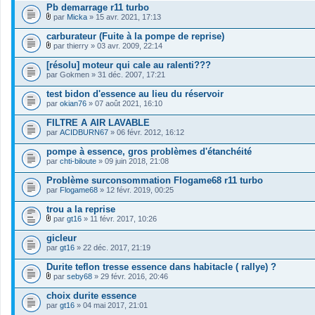
Pb demarrage r11 turbo
par
Micka
» 15 avr. 2021, 17:13
F
i
carburateur (Fuite à la pompe de reprise)
c
par
thierry
» 03 avr. 2009, 22:14
h
F
i
i
[résolu] moteur qui cale au ralenti???
e
c
par
r
Gokmen
» 31 déc. 2007, 17:21
h
(
i
s
test bidon d'essence au lieu du réservoir
e
)
par
r
okian76
» 07 août 2021, 16:10
j
(
o
s
FILTRE A AIR LAVABLE
i
)
par
ACIDBURN67
» 06 févr. 2012, 16:12
n
j
t
o
pompe à essence, gros problèmes d'étanchéité
(
i
s
par
chti-biloute
» 09 juin 2018, 21:08
n
)
t
Problème surconsommation Flogame68 r11 turbo
(
s
par
Flogame68
» 12 févr. 2019, 00:25
)
trou a la reprise
par
gt16
» 11 févr. 2017, 10:26
F
i
gicleur
c
par
gt16
» 22 déc. 2017, 21:19
h
i
Durite teflon tresse essence dans habitacle ( rallye) ?
e
r
par
seby68
» 29 févr. 2016, 20:46
F
(
i
s
choix durite essence
c
)
par
gt16
» 04 mai 2017, 21:01
h
j