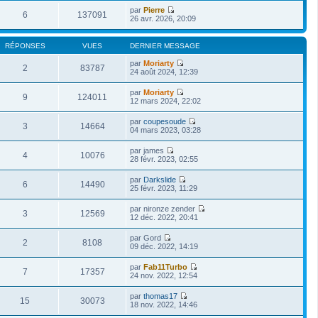
par
Pierre
6
137091
V
26 avr. 2026, 20:09
o
i
r
RÉPONSES
VUES
DERNIER MESSAGE
l
e
par
Moriarty
2
83787
d
V
24 août 2024, 12:39
e
o
r
i
par
Moriarty
n
r
9
124011
V
12 mars 2024, 22:02
i
l
o
e
e
i
r
par
coupesoude
d
r
3
14664
m
V
04 mars 2023, 03:28
e
l
e
o
r
e
s
i
n
par
james
d
s
r
4
10076
i
V
28 févr. 2023, 02:55
e
a
l
e
o
r
g
e
r
i
n
e
par
Darkslide
d
m
r
6
14490
i
V
25 févr. 2023, 11:29
e
e
l
e
o
r
s
e
r
i
n
s
par
nironze zender
d
m
r
3
12569
i
a
V
12 déc. 2022, 20:41
e
e
l
e
g
o
r
s
e
r
e
i
n
s
par
Gord
d
m
r
2
8108
i
a
V
09 déc. 2022, 14:19
e
e
l
e
g
o
r
s
e
r
e
i
n
s
par
Fab11Turbo
d
m
r
7
17357
i
a
V
24 nov. 2022, 12:54
e
e
l
e
g
o
r
s
e
r
e
i
n
s
par
thomas17
d
m
r
15
30073
i
a
V
18 nov. 2022, 14:46
e
e
l
e
g
o
r
s
e