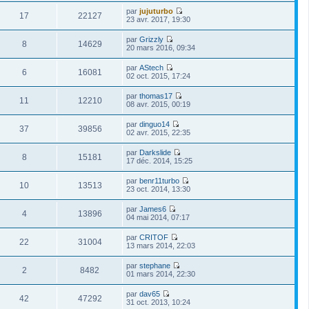
s
e
r
e
i
n
s
par
jujuturbo
d
m
r
17
22127
i
a
V
23 avr. 2017, 19:30
e
e
l
e
g
o
r
s
e
r
e
i
n
s
par
Grizzly
d
m
r
8
14629
i
a
V
20 mars 2016, 09:34
e
e
l
e
g
o
r
s
e
r
e
i
n
s
par
AStech
d
m
r
6
16081
i
a
V
02 oct. 2015, 17:24
e
e
l
e
g
o
r
s
e
r
e
i
n
s
par
thomas17
d
m
r
11
12210
i
a
V
08 avr. 2015, 00:19
e
e
l
e
g
o
r
s
e
r
e
i
n
s
par
dinguo14
d
m
r
37
39856
i
a
V
02 avr. 2015, 22:35
e
e
l
e
g
o
r
s
e
r
e
i
n
s
par
Darkslide
d
m
r
8
15181
i
a
V
17 déc. 2014, 15:25
e
e
l
e
g
o
r
s
e
r
e
i
n
s
par
benr11turbo
d
m
r
10
13513
i
a
V
23 oct. 2014, 13:30
e
e
l
e
g
o
r
s
e
r
e
i
n
s
par
James6
d
m
r
4
13896
i
a
V
04 mai 2014, 07:17
e
e
l
e
g
o
r
s
e
r
e
i
n
s
par
CRITOF
d
m
r
22
31004
i
a
V
13 mars 2014, 22:03
e
e
l
e
g
o
r
s
e
r
e
i
n
s
par
stephane
d
m
r
2
8482
i
a
V
01 mars 2014, 22:30
e
e
l
e
g
o
r
s
e
r
e
i
n
s
par
dav65
d
m
r
42
47292
i
a
V
31 oct. 2013, 10:24
e
e
l
e
g