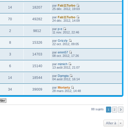
o
r
s
e
r
e
i
n
s
par
Fab11Turbo
d
m
r
14
18207
i
a
V
25 déc. 2012, 19:03
e
e
l
e
g
o
r
s
e
r
e
i
n
s
par
Fab11Turbo
d
m
r
70
49282
i
a
V
24 déc. 2012, 14:09
e
e
l
e
g
o
r
s
e
r
e
i
n
s
par
p-e
d
m
r
2
9812
i
a
V
11 nov. 2012, 22:46
e
e
l
e
g
o
r
s
e
r
e
i
n
s
par
Grizzly
d
m
r
8
15326
i
a
V
22 oct. 2012, 09:05
e
e
l
e
g
o
r
s
e
r
e
i
n
s
par
emm57
d
m
r
3
14703
i
a
V
08 oct. 2012, 17:26
e
e
l
e
g
o
r
s
e
r
e
i
n
s
par
mimich
d
m
r
6
15140
i
a
V
13 août 2012, 21:07
e
e
l
e
g
o
r
s
e
r
e
i
n
s
par
Damgta
d
m
r
14
18544
i
a
V
04 août 2012, 16:14
e
e
l
e
g
o
r
s
e
r
e
i
n
s
par
Moriarty
d
m
r
34
39009
i
a
V
28 mars 2012, 14:48
e
e
l
e
g
o
r
s
e
r
e
i
n
s
d
m
r
i
a
e
e
l
e
g
r
s
e
r
e
88 sujets
n
1
2
s
d
m
i
a
e
e
e
g
r
s
r
e
n
s
Aller à
m
i
a
e