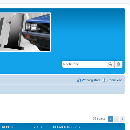
M’enregistrer
Connexion
88 sujets
1
2
RÉPONSES
VUES
DERNIER MESSAGE