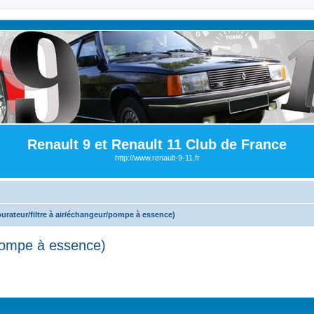
Renault 9 et Renault 11 Club de France
http://www.renault-9-11.fr
burateur/filtre à air/échangeur/pompe à essence)
/pompe à essence)