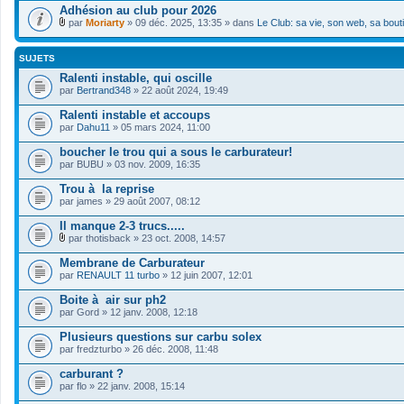
Adhésion au club pour 2026
par
Moriarty
» 09 déc. 2025, 13:35 » dans
Le Club: sa vie, son web, sa bout
F
i
c
SUJETS
h
i
Ralenti instable, qui oscille
e
par
Bertrand348
» 22 août 2024, 19:49
r
(
Ralenti instable et accoups
s
par
Dahu11
» 05 mars 2024, 11:00
)
j
boucher le trou qui a sous le carburateur!
o
i
par
BUBU
» 03 nov. 2009, 16:35
n
t
Trou à la reprise
(
par
james
» 29 août 2007, 08:12
s
)
Il manque 2-3 trucs.....
par
thotisback
» 23 oct. 2008, 14:57
F
i
Membrane de Carburateur
c
par
RENAULT 11 turbo
» 12 juin 2007, 12:01
h
i
Boite à air sur ph2
e
par
r
Gord
» 12 janv. 2008, 12:18
(
s
Plusieurs questions sur carbu solex
)
par
fredzturbo
» 26 déc. 2008, 11:48
j
o
carburant ?
i
par
flo
» 22 janv. 2008, 15:14
n
t