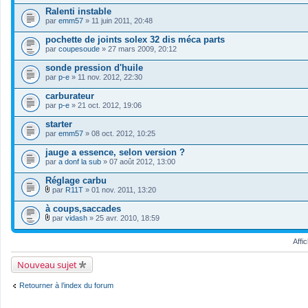
t
Ralenti instable
(
s
par
emm57
» 11 juin 2011, 20:48
)
pochette de joints solex 32 dis méca parts
par
coupesoude
» 27 mars 2009, 20:12
sonde pression d'huile
par
p-e
» 11 nov. 2012, 22:30
carburateur
par
p-e
» 21 oct. 2012, 19:06
starter
par
emm57
» 08 oct. 2012, 10:25
jauge a essence, selon version ?
par
a donf la sub
» 07 août 2012, 13:00
Réglage carbu
par
R11T
» 01 nov. 2011, 13:20
F
i
à coups,saccades
c
par
vidash
» 25 avr. 2010, 18:59
h
F
i
i
e
Affi
c
r
h
(
i
Nouveau sujet
s
e
)
r
j
(
Retourner à l’index du forum
o
s
i
)
n
j