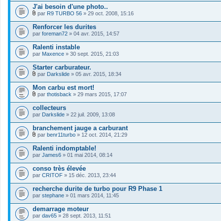
i
o
J'ai besoin d'une photo..
e
i
r
par
R9 TURBO 56
» 29 oct. 2008, 15:16
n
F
(
t
i
s
Renforcer les durites
(
c
)
s
par
foreman72
» 04 avr. 2015, 14:57
h
j
)
i
o
Ralenti instable
e
i
par
r
Maxence
» 30 sept. 2015, 21:03
n
(
t
s
Starter carburateur.
(
)
s
par
Darkslide
» 05 avr. 2015, 18:34
j
)
F
o
i
Mon carbu est mort!
i
c
par
thotisback
» 29 mars 2015, 17:07
n
h
F
t
i
i
collecteurs
(
e
c
s
par
r
Darkslide
» 22 juil. 2009, 13:08
h
)
(
i
s
branchement jauge a carburant
e
)
r
par
benr11turbo
» 12 oct. 2014, 21:29
j
F
(
o
i
s
Ralenti indomptable!
i
c
)
par
James6
» 01 mai 2014, 08:14
n
h
j
t
i
o
conso très élevée
(
e
i
s
par
r
CRITOF
» 15 déc. 2013, 23:44
n
)
(
t
s
recherche durite de turbo pour R9 Phase 1
(
)
s
par
stephane
» 01 mars 2014, 11:45
j
)
o
demarrage moteur
i
par
dav65
» 28 sept. 2013, 11:51
n