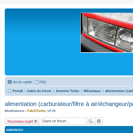
Accès rapide
FAQ
Portail
Index du forum
Antenne Turbo
Mécanique
alimentation (car
alimentation (carburateur/filtre à air/échangeur
Modérateurs :
Fab11Turbo
,
tof 08
Nouveau sujet
ANNONCES