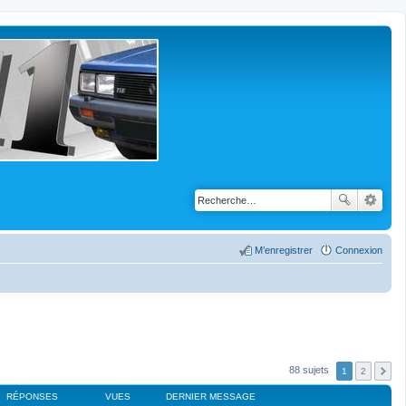
M’enregistrer
Connexion
88 sujets
1
2
RÉPONSES
VUES
DERNIER MESSAGE