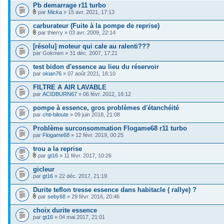
Pb demarrage r11 turbo
par
Micka
» 15 avr. 2021, 17:13
F
i
carburateur (Fuite à la pompe de reprise)
c
par
thierry
» 03 avr. 2009, 22:14
h
F
i
i
[résolu] moteur qui cale au ralenti???
e
c
par
r
Gokmen
» 31 déc. 2007, 17:21
h
(
i
s
test bidon d'essence au lieu du réservoir
e
)
par
r
okian76
» 07 août 2021, 16:10
j
(
o
s
FILTRE A AIR LAVABLE
i
)
par
ACIDBURN67
» 06 févr. 2012, 16:12
n
j
t
o
pompe à essence, gros problèmes d'étanchéité
(
i
s
par
chti-biloute
» 09 juin 2018, 21:08
n
)
t
Problème surconsommation Flogame68 r11 turbo
(
s
par
Flogame68
» 12 févr. 2019, 00:25
)
trou a la reprise
par
gt16
» 11 févr. 2017, 10:26
F
i
gicleur
c
par
gt16
» 22 déc. 2017, 21:19
h
i
Durite teflon tresse essence dans habitacle ( rallye) ?
e
r
par
seby68
» 29 févr. 2016, 20:46
F
(
i
s
choix durite essence
c
)
par
gt16
» 04 mai 2017, 21:01
h
j