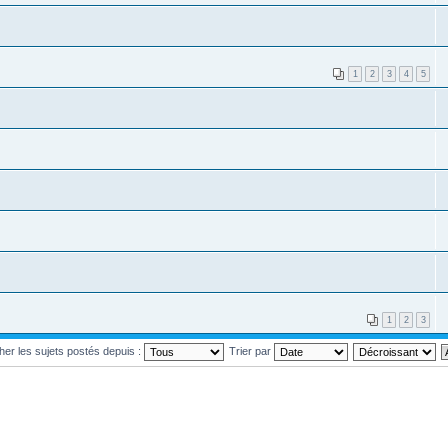
1
2
3
4
5
1
2
3
cher les sujets postés depuis :
Trier par