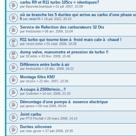
carbu R9 et R11 turbo 105cv = identiques?
(
s
par
EpuredeJeantaud
» 01 juil. 2007, 22:09
)
où se branche les 5 durites qui arrive au carbu d'une phase 
par
okian76
» 18 juil. 2022, 20:10
F
i
Service de Refection des carburateurs 32 Dis
c
par
fredzturbo
» 08 avr. 2009, 15:04
h
i
R11 turbo qui tourne bien à froid mais cale à chaud !
e
par
r
ronze turbo
» 01 sept. 2006, 10:26
(
s
dump valve, manometre et pression de turbo !!
)
par
SCedric
» 03 févr. 2009, 15:46
j
o
Différence entre boite à air
i
par
fredzturbo
» 19 déc. 2008, 18:22
n
t
Montage filtre KN!!
(
s
par
nicoss
» 22 déc. 2007, 22:26
)
A-coups à 2500tr/min...?
par
Gokmen
» 14 oct. 2008, 21:33
Démontage d'une pompe à essence electrique
par
james
» 09 mai 2006, 09:04
Joint carbu
par
PTS Pschiiit
» 29 mars 2008, 14:14
Durites silicones
par
mac gyver
» 27 juin 2008, 19:39