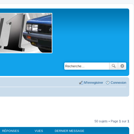
M’enregistrer
Connexion
50 sujets • Page
1
sur
1
RÉPONSES
VUES
DERNIER MESSAGE