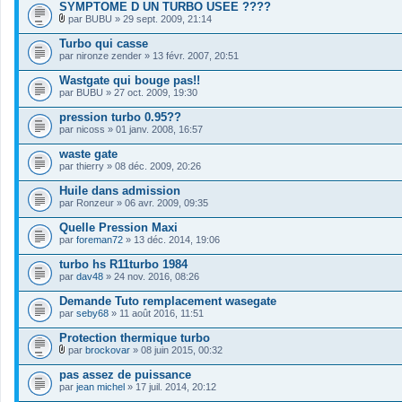
s
SYMPTOME D UN TURBO USEE ????
)
par
BUBU
» 29 sept. 2009, 21:14
j
F
o
i
Turbo qui casse
i
c
par
nironze zender
» 13 févr. 2007, 20:51
n
h
t
i
Wastgate qui bouge pas!!
(
e
s
par
r
BUBU
» 27 oct. 2009, 19:30
)
(
s
pression turbo 0.95??
)
par
nicoss
» 01 janv. 2008, 16:57
j
o
waste gate
i
par
thierry
» 08 déc. 2009, 20:26
n
t
Huile dans admission
(
s
par
Ronzeur
» 06 avr. 2009, 09:35
)
Quelle Pression Maxi
par
foreman72
» 13 déc. 2014, 19:06
turbo hs R11turbo 1984
par
dav48
» 24 nov. 2016, 08:26
Demande Tuto remplacement wasegate
par
seby68
» 11 août 2016, 11:51
Protection thermique turbo
par
brockovar
» 08 juin 2015, 00:32
F
i
pas assez de puissance
c
par
jean michel
» 17 juil. 2014, 20:12
h