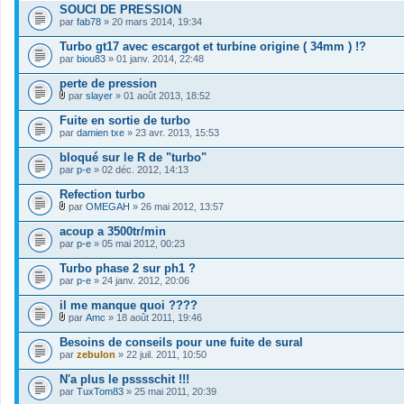
i
SOUCI DE PRESSION
e
par
r
fab78
» 20 mars 2014, 19:34
(
s
Turbo gt17 avec escargot et turbine origine ( 34mm ) !?
)
par
biou83
» 01 janv. 2014, 22:48
j
o
perte de pression
i
par
slayer
» 01 août 2013, 18:52
n
F
t
i
Fuite en sortie de turbo
(
c
s
par
damien txe
» 23 avr. 2013, 15:53
h
)
i
bloqué sur le R de "turbo"
e
par
r
p-e
» 02 déc. 2012, 14:13
(
s
Refection turbo
)
par
OMEGAH
» 26 mai 2012, 13:57
j
F
o
i
acoup a 3500tr/min
i
c
par
p-e
» 05 mai 2012, 00:23
n
h
t
i
Turbo phase 2 sur ph1 ?
(
e
s
par
r
p-e
» 24 janv. 2012, 20:06
)
(
s
il me manque quoi ????
)
par
Amc
» 18 août 2011, 19:46
j
F
o
i
Besoins de conseils pour une fuite de sural
i
c
par
zebulon
» 22 juil. 2011, 10:50
n
h
t
i
N'a plus le psssschit !!!
(
e
s
par
r
TuxTom83
» 25 mai 2011, 20:39
)
(