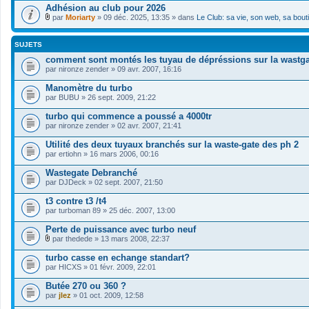
Adhésion au club pour 2026
par
Moriarty
» 09 déc. 2025, 13:35 » dans
Le Club: sa vie, son web, sa bout
F
i
c
SUJETS
h
i
comment sont montés les tuyau de dépréssions sur la wastga
e
par
nironze zender
» 09 avr. 2007, 16:16
r
(
Manomètre du turbo
s
par
BUBU
» 26 sept. 2009, 21:22
)
j
turbo qui commence a poussé a 4000tr
o
i
par
nironze zender
» 02 avr. 2007, 21:41
n
t
Utilité des deux tuyaux branchés sur la waste-gate des ph 2
(
par
ertiohn
» 16 mars 2006, 00:16
s
)
Wastegate Debranché
par
DJDeck
» 02 sept. 2007, 21:50
t3 contre t3 /t4
par
turboman 89
» 25 déc. 2007, 13:00
Perte de puissance avec turbo neuf
par
thedede
» 13 mars 2008, 22:37
F
i
turbo casse en echange standart?
c
par
HICXS
» 01 févr. 2009, 22:01
h
i
Butée 270 ou 360 ?
e
par
r
jlez
» 01 oct. 2009, 12:58
(