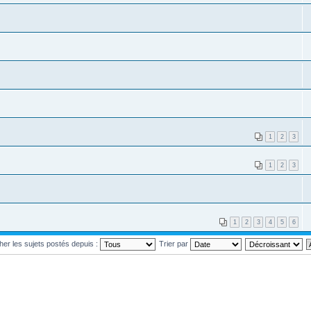
1
2
3
1
2
3
1
2
3
4
5
6
cher les sujets postés depuis :
Trier par