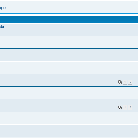
ique.
te
1
2
1
2