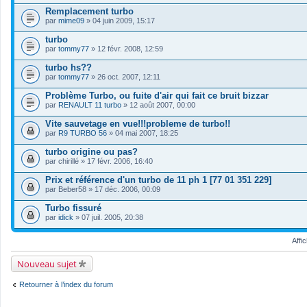
Remplacement turbo
par
mime09
» 04 juin 2009, 15:17
turbo
par
tommy77
» 12 févr. 2008, 12:59
turbo hs??
par
tommy77
» 26 oct. 2007, 12:11
Problème Turbo, ou fuite d'air qui fait ce bruit bizzar
par
RENAULT 11 turbo
» 12 août 2007, 00:00
Vite sauvetage en vue!!!probleme de turbo!!
par
R9 TURBO 56
» 04 mai 2007, 18:25
turbo origine ou pas?
par
chirillé
» 17 févr. 2006, 16:40
Prix et référence d'un turbo de 11 ph 1 [77 01 351 229]
par
Beber58
» 17 déc. 2006, 00:09
Turbo fissuré
par
idick
» 07 juil. 2005, 20:38
Affi
Nouveau sujet
Retourner à l’index du forum