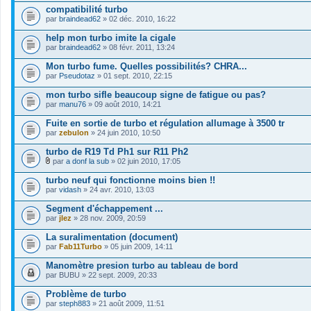
s
compatibilité turbo
)
par
braindead62
» 02 déc. 2010, 16:22
j
o
help mon turbo imite la cigale
i
par
braindead62
» 08 févr. 2011, 13:24
n
t
Mon turbo fume. Quelles possibilités? CHRA...
(
s
par
Pseudotaz
» 01 sept. 2010, 22:15
)
mon turbo sifle beaucoup signe de fatigue ou pas?
par
manu76
» 09 août 2010, 14:21
Fuite en sortie de turbo et régulation allumage à 3500 tr
par
zebulon
» 24 juin 2010, 10:50
turbo de R19 Td Ph1 sur R11 Ph2
par
a donf la sub
» 02 juin 2010, 17:05
F
i
turbo neuf qui fonctionne moins bien !!
c
par
vidash
» 24 avr. 2010, 13:03
h
i
Segment d'échappement ...
e
par
r
jlez
» 28 nov. 2009, 20:59
(
s
La suralimentation (document)
)
par
Fab11Turbo
» 05 juin 2009, 14:11
j
o
Manomètre presion turbo au tableau de bord
i
par
BUBU
» 22 sept. 2009, 20:33
n
t
Problème de turbo
(
s
par
steph883
» 21 août 2009, 11:51
)