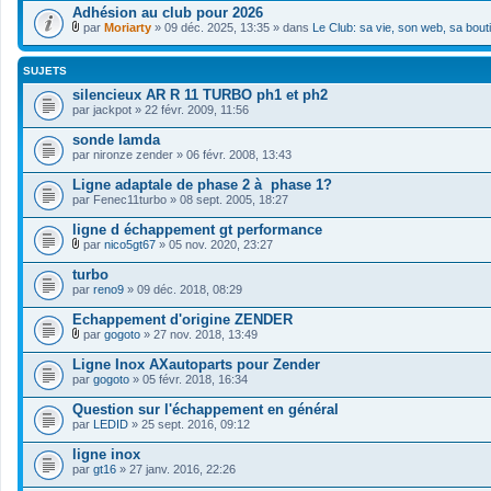
Adhésion au club pour 2026
par
Moriarty
» 09 déc. 2025, 13:35 » dans
Le Club: sa vie, son web, sa bout
F
i
c
SUJETS
h
i
silencieux AR R 11 TURBO ph1 et ph2
e
par
jackpot
» 22 févr. 2009, 11:56
r
(
sonde lamda
s
par
nironze zender
» 06 févr. 2008, 13:43
)
j
Ligne adaptale de phase 2 à phase 1?
o
i
par
Fenec11turbo
» 08 sept. 2005, 18:27
n
t
ligne d échappement gt performance
(
par
nico5gt67
» 05 nov. 2020, 23:27
s
F
)
i
turbo
c
par
reno9
» 09 déc. 2018, 08:29
h
i
Echappement d'origine ZENDER
e
r
par
gogoto
» 27 nov. 2018, 13:49
F
(
i
s
Ligne Inox AXautoparts pour Zender
c
)
par
gogoto
» 05 févr. 2018, 16:34
h
j
i
o
Question sur l'échappement en général
e
i
par
r
LEDID
» 25 sept. 2016, 09:12
n
(
t
s
ligne inox
(
)
s
par
gt16
» 27 janv. 2016, 22:26
j
)
o