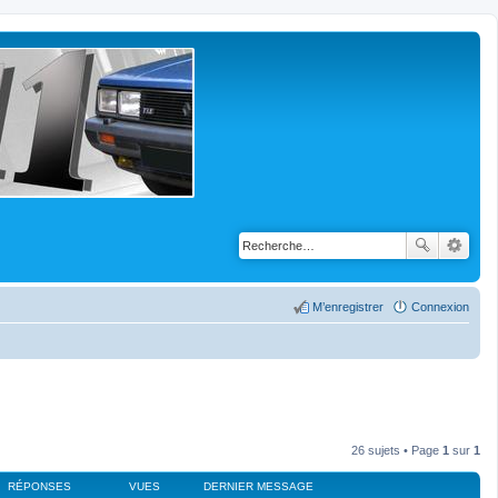
M’enregistrer
Connexion
26 sujets • Page
1
sur
1
RÉPONSES
VUES
DERNIER MESSAGE