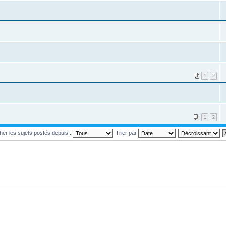
1
2
1
2
cher les sujets postés depuis :
Trier par