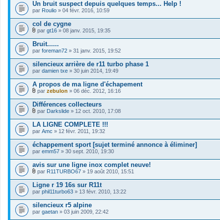
Un bruit suspect depuis quelques temps... Help !
i
par
Roulio
» 04 févr. 2016, 10:59
n
t
col de cygne
(
s
par
gt16
» 08 janv. 2015, 19:35
)
F
i
Bruit......
c
par
foreman72
» 31 janv. 2015, 19:52
h
i
silencieux arrière de r11 turbo phase 1
e
par
r
damien txe
» 30 juin 2014, 19:49
(
s
A propos de ma ligne d'échapement
)
par
zebulon
» 06 déc. 2012, 16:16
j
F
o
i
Différences collecteurs
i
c
par
Darkslide
» 12 oct. 2010, 17:08
n
h
F
t
i
i
LA LIGNE COMPLETE !!!
(
e
c
s
par
r
Amc
» 12 févr. 2011, 19:32
h
)
(
i
s
échappement sport [sujet terminé annonce à éliminer]
e
)
par
r
emm57
» 30 sept. 2010, 19:30
j
(
o
s
avis sur une ligne inox complet neuve!
i
)
par
R11TURBO67
» 19 août 2010, 15:51
n
j
F
t
o
i
Ligne r 19 16s sur R11t
(
i
c
s
par
phil11turbo63
» 13 févr. 2010, 13:22
n
h
)
t
i
silencieux r5 alpine
(
e
s
par
r
gaetan
» 03 juin 2009, 22:42
)
(