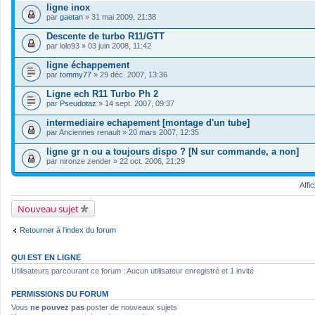
s
ligne inox
)
par
gaetan
» 31 mai 2009, 21:38
j
o
Descente de turbo R11/GTT
i
par
lolo93
» 03 juin 2008, 11:42
n
t
ligne échappement
(
s
par
tommy77
» 29 déc. 2007, 13:36
)
Ligne ech R11 Turbo Ph 2
par
Pseudotaz
» 14 sept. 2007, 09:37
intermediaire echapement [montage d'un tube]
par
Anciennes renault
» 20 mars 2007, 12:35
ligne gr n ou a toujours dispo ? [N sur commande, a non]
par
nironze zender
» 22 oct. 2006, 21:29
Affi
Nouveau sujet
Retourner à l’index du forum
QUI EST EN LIGNE
Utilisateurs parcourant ce forum : Aucun utilisateur enregistré et 1 invité
PERMISSIONS DU FORUM
Vous
ne pouvez pas
poster de nouveaux sujets