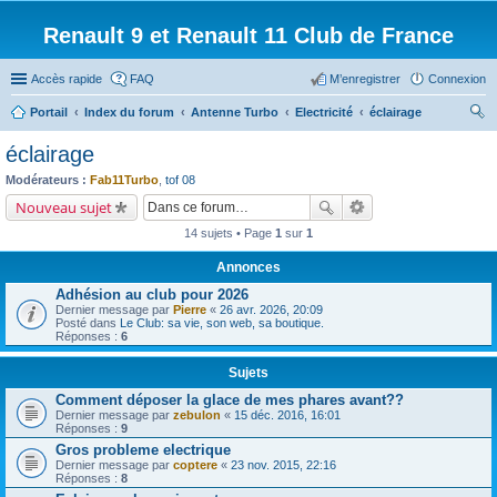
Renault 9 et Renault 11 Club de France
Accès rapide
FAQ
M’enregistrer
Connexion
Portail
Index du forum
Antenne Turbo
Electricité
éclairage
ec
éclairage
her
Modérateurs :
Fab11Turbo
,
tof 08
ch
Nouveau sujet
er
14 sujets • Page
1
sur
1
Annonces
Adhésion au club pour 2026
Dernier message par
Pierre
«
26 avr. 2026, 20:09
Posté dans
Le Club: sa vie, son web, sa boutique.
Réponses :
6
Sujets
Comment déposer la glace de mes phares avant??
Dernier message par
zebulon
«
15 déc. 2016, 16:01
Réponses :
9
Gros probleme electrique
Dernier message par
coptere
«
23 nov. 2015, 22:16
Réponses :
8