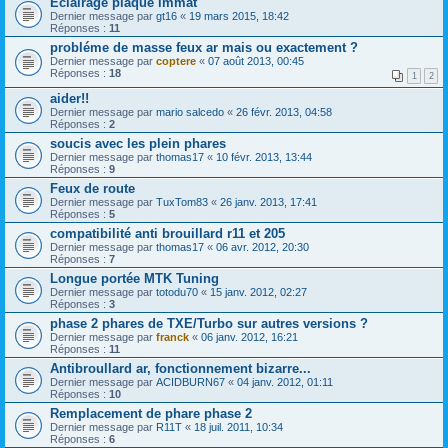
Eclairage plaque immat
Dernier message par
gt16
«
19 mars 2015, 18:42
Réponses :
11
probléme de masse feux ar mais ou exactement ?
Dernier message par
coptere
«
07 août 2013, 00:45
Réponses :
18
1
2
aider!!
Dernier message par
mario salcedo
«
26 févr. 2013, 04:58
Réponses :
2
soucis avec les plein phares
Dernier message par
thomas17
«
10 févr. 2013, 13:44
Réponses :
9
Feux de route
Dernier message par
TuxTom83
«
26 janv. 2013, 17:41
Réponses :
5
compatibilité anti brouillard r11 et 205
Dernier message par
thomas17
«
06 avr. 2012, 20:30
Réponses :
7
Longue portée MTK Tuning
Dernier message par
totodu70
«
15 janv. 2012, 02:27
Réponses :
3
phase 2 phares de TXE/Turbo sur autres versions ?
Dernier message par
franck
«
06 janv. 2012, 16:21
Réponses :
11
Antibroullard ar, fonctionnement bizarre...
Dernier message par
ACIDBURN67
«
04 janv. 2012, 01:11
Réponses :
10
Remplacement de phare phase 2
Dernier message par
R11T
«
18 juil. 2011, 10:34
Réponses :
6