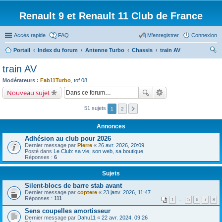
Renault 9 et Renault 11 Club de France
Accès rapide
FAQ
M’enregistrer
Connexion
Portail
Index du forum
Antenne Turbo
Chassis
train AV
ec
train AV
her
Modérateurs :
Fab11Turbo
,
tof 08
ch
Nouveau sujet
er
51 sujets
1
2
Annonces
Adhésion au club pour 2026
Dernier message par
Pierre
«
26 avr. 2026, 20:09
Posté dans
Le Club: sa vie, son web, sa boutique.
Réponses :
6
Sujets
Silent-blocs de barre stab avant
Dernier message par
coptere
«
23 janv. 2026, 11:47
Réponses :
111
1
…
5
6
7
8
Sens coupelles amortisseur
Dernier message par
Dahu11
«
22 avr. 2024, 09:26