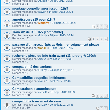
Dernier message par
AStech
«
20 oct. 2013, 10:25
Réponses :
3
montage coupelle amortisseur r11/r9
Dernier message par
slayer
«
14 sept. 2013, 22:24
Réponses :
6
amortisseurs r19 pour r11t ?
Dernier message par
Moriarty
«
04 mars 2013, 09:25
Réponses :
33
1
2
3
Train AV de R19 16S [compatible]
Dernier message par
Grizzly
«
28 janv. 2013, 10:24
Réponses :
51
1
2
3
4
passage d'un arceau 9pts as 6pts : renseignement please
Dernier message par
franck
«
18 déc. 2012, 15:15
Réponses :
4
recherche pièce ou info train avant r11 turbo grA 180ch
Dernier message par
Alex64
«
24 oct. 2012, 22:30
Réponses :
6
compatibilité des cardans
Dernier message par
Grizzly
«
24 sept. 2012, 09:11
Réponses :
3
Compatibilité coupelles inférieures
Dernier message par
ekel
«
19 sept. 2012, 12:46
Réponses :
2
Comparaison d'amortisseurs
Dernier message par
clede11
«
13 sept. 2012, 09:33
Réponses :
38
1
2
3
compatibilté train avant de senic
Dernier message par
Grizzly
«
29 août 2012, 08:43
Réponses :
19
1
2