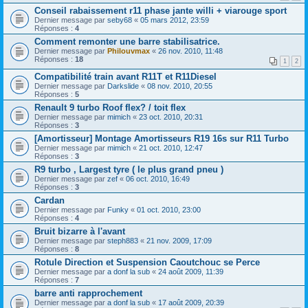
Conseil rabaissement r11 phase jante willi + viarouge sport
Dernier message par
seby68
«
05 mars 2012, 23:59
Réponses :
4
Comment remonter une barre stabilisatrice.
Dernier message par
Philouvmax
«
26 nov. 2010, 11:48
Réponses :
18
1
2
Compatibilité train avant R11T et R11Diesel
Dernier message par
Darkslide
«
08 nov. 2010, 20:55
Réponses :
5
Renault 9 turbo Roof flex? / toit flex
Dernier message par
mimich
«
23 oct. 2010, 20:31
Réponses :
3
[Amortisseur] Montage Amortisseurs R19 16s sur R11 Turbo
Dernier message par
mimich
«
21 oct. 2010, 12:47
Réponses :
3
R9 turbo , Largest tyre ( le plus grand pneu )
Dernier message par
zef
«
06 oct. 2010, 16:49
Réponses :
3
Cardan
Dernier message par
Funky
«
01 oct. 2010, 23:00
Réponses :
4
Bruit bizarre à l'avant
Dernier message par
steph883
«
21 nov. 2009, 17:09
Réponses :
8
Rotule Direction et Suspension Caoutchouc se Perce
Dernier message par
a donf la sub
«
24 août 2009, 11:39
Réponses :
7
barre anti rapprochement
Dernier message par
a donf la sub
«
17 août 2009, 20:39