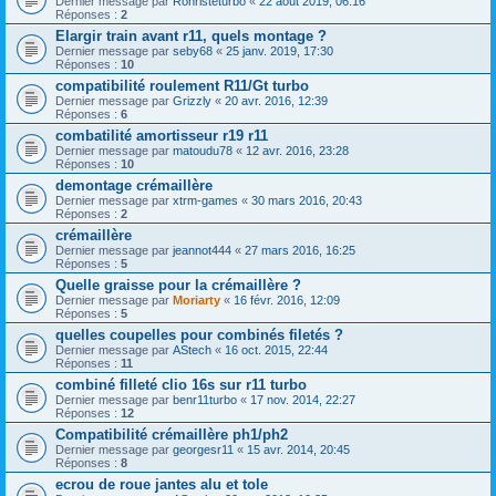
Dernier message par
Ronristeturbo
«
22 août 2019, 06:16
Réponses :
2
Elargir train avant r11, quels montage ?
Dernier message par
seby68
«
25 janv. 2019, 17:30
Réponses :
10
compatibilité roulement R11/Gt turbo
Dernier message par
Grizzly
«
20 avr. 2016, 12:39
Réponses :
6
combatilité amortisseur r19 r11
Dernier message par
matoudu78
«
12 avr. 2016, 23:28
Réponses :
10
demontage crémaillère
Dernier message par
xtrm-games
«
30 mars 2016, 20:43
Réponses :
2
crémaillère
Dernier message par
jeannot444
«
27 mars 2016, 16:25
Réponses :
5
Quelle graisse pour la crémaillère ?
Dernier message par
Moriarty
«
16 févr. 2016, 12:09
Réponses :
5
quelles coupelles pour combinés filetés ?
Dernier message par
AStech
«
16 oct. 2015, 22:44
Réponses :
11
combiné filleté clio 16s sur r11 turbo
Dernier message par
benr11turbo
«
17 nov. 2014, 22:27
Réponses :
12
Compatibilité crémaillère ph1/ph2
Dernier message par
georgesr11
«
15 avr. 2014, 20:45
Réponses :
8
ecrou de roue jantes alu et tole