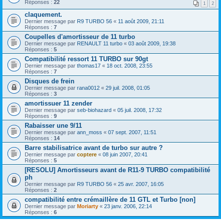
Réponses :
22
1
2
claquement.
Dernier message par
R9 TURBO 56
«
11 août 2009, 21:11
Réponses :
7
Coupelles d'amortisseur de 11 turbo
Dernier message par
RENAULT 11 turbo
«
03 août 2009, 19:38
Réponses :
5
Compatibilité ressort 11 TURBO sur 90gt
Dernier message par
thomas17
«
18 oct. 2008, 23:55
Réponses :
7
Disques de frein
Dernier message par
rana0012
«
29 juil. 2008, 01:05
Réponses :
3
amortissuer 11 zender
Dernier message par
seb-biohazard
«
05 juil. 2008, 17:32
Réponses :
9
Rabaisser une 9/11
Dernier message par
ann_moss
«
07 sept. 2007, 11:51
Réponses :
14
Barre stabilisatrice avant de turbo sur autre ?
Dernier message par
coptere
«
08 juin 2007, 20:41
Réponses :
5
[RESOLU] Amortisseurs avant de R11-9 TURBO compatibilité
ph
Dernier message par
R9 TURBO 56
«
25 avr. 2007, 16:05
Réponses :
2
compatibilité entre crémaillère de 11 GTL et Turbo [non]
Dernier message par
Moriarty
«
23 janv. 2006, 22:14
Réponses :
6