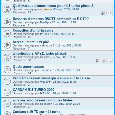
Réponses :
8
Quel marque d'amortisseur pour r11 turbo phase 2
Dernier message par
coptere
«
03 sept. 2022, 04:10
Réponses :
29
1
2
Ressorts d'amortos R5GTT compatibles R11T??
Dernier message par
Bip-Bip
«
17 nov. 2021, 17:57
Réponses :
3
Coupelles d'amortisseurs
Dernier message par
tof 08
«
14 nov. 2021, 09:46
Réponses :
8
berceau moteur r9 ph2
Dernier message par
seb turbo 9
«
11 nov. 2021, 06:58
Réponses :
7
amortisseurs AV r11 turbo phase2
Dernier message par
rudy42
«
05 nov. 2021, 14:33
Réponses :
30
1
2
3
Quels amortisseurs
Dernier message par
Jacques91
«
02 juil. 2021, 10:21
Réponses :
14
Problème ressort avant qui s appui sur la caisse
Dernier message par
Vince03
«
25 juin 2021, 16:59
Réponses :
2
CARDAN R11 TURBO 2020
Dernier message par
fx38500
«
04 juil. 2020, 10:54
avis sur amortisseur combinés filetés
Dernier message par
nico5gt67
«
30 janv. 2020, 22:38
Réponses :
2
Cardans r 19 TD sur r 11 turbo