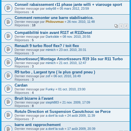
Conseil rabaissement r11 phase jante willi + viarouge sport
Dernier message par
seby68
«
05 mars 2012, 23:59
Réponses :
4
Comment remonter une barre stabilisatrice.
Dernier message par
Philouvmax
«
26 nov. 2010, 11:48
Réponses :
18
1
2
Compatibilité train avant R11T et R11Diesel
Dernier message par
Darkslide
«
08 nov. 2010, 20:55
Réponses :
5
Renault 9 turbo Roof flex? / toit flex
Dernier message par
mimich
«
23 oct. 2010, 20:31
Réponses :
3
[Amortisseur] Montage Amortisseurs R19 16s sur R11 Turbo
Dernier message par
mimich
«
21 oct. 2010, 12:47
Réponses :
3
R9 turbo , Largest tyre ( le plus grand pneu )
Dernier message par
zef
«
06 oct. 2010, 16:49
Réponses :
3
Cardan
Dernier message par
Funky
«
01 oct. 2010, 23:00
Réponses :
4
Bruit bizarre à l'avant
Dernier message par
steph883
«
21 nov. 2009, 17:09
Réponses :
8
Rotule Direction et Suspension Caoutchouc se Perce
Dernier message par
a donf la sub
«
24 août 2009, 11:39
Réponses :
7
barre anti rapprochement
Dernier message par
a donf la sub
«
17 août 2009, 20:39