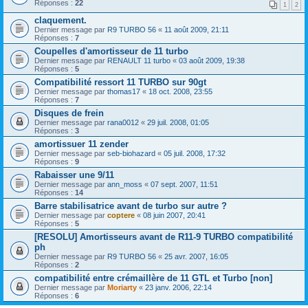
Réponses :
22
1
2
claquement.
Dernier message par
R9 TURBO 56
«
11 août 2009, 21:11
Réponses :
7
Coupelles d'amortisseur de 11 turbo
Dernier message par
RENAULT 11 turbo
«
03 août 2009, 19:38
Réponses :
5
Compatibilité ressort 11 TURBO sur 90gt
Dernier message par
thomas17
«
18 oct. 2008, 23:55
Réponses :
7
Disques de frein
Dernier message par
rana0012
«
29 juil. 2008, 01:05
Réponses :
3
amortissuer 11 zender
Dernier message par
seb-biohazard
«
05 juil. 2008, 17:32
Réponses :
9
Rabaisser une 9/11
Dernier message par
ann_moss
«
07 sept. 2007, 11:51
Réponses :
14
Barre stabilisatrice avant de turbo sur autre ?
Dernier message par
coptere
«
08 juin 2007, 20:41
Réponses :
5
[RESOLU] Amortisseurs avant de R11-9 TURBO compatibilité
ph
Dernier message par
R9 TURBO 56
«
25 avr. 2007, 16:05
Réponses :
2
compatibilité entre crémaillère de 11 GTL et Turbo [non]
Dernier message par
Moriarty
«
23 janv. 2006, 22:14
Réponses :
6