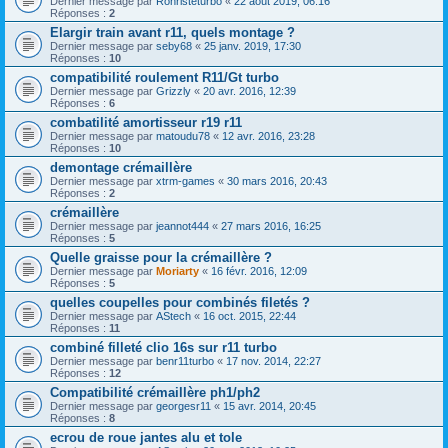
Dernier message par
Ronristeturbo
«
22 août 2019, 06:16
Réponses :
2
Elargir train avant r11, quels montage ?
Dernier message par
seby68
«
25 janv. 2019, 17:30
Réponses :
10
compatibilité roulement R11/Gt turbo
Dernier message par
Grizzly
«
20 avr. 2016, 12:39
Réponses :
6
combatilité amortisseur r19 r11
Dernier message par
matoudu78
«
12 avr. 2016, 23:28
Réponses :
10
demontage crémaillère
Dernier message par
xtrm-games
«
30 mars 2016, 20:43
Réponses :
2
crémaillère
Dernier message par
jeannot444
«
27 mars 2016, 16:25
Réponses :
5
Quelle graisse pour la crémaillère ?
Dernier message par
Moriarty
«
16 févr. 2016, 12:09
Réponses :
5
quelles coupelles pour combinés filetés ?
Dernier message par
AStech
«
16 oct. 2015, 22:44
Réponses :
11
combiné filleté clio 16s sur r11 turbo
Dernier message par
benr11turbo
«
17 nov. 2014, 22:27
Réponses :
12
Compatibilité crémaillère ph1/ph2
Dernier message par
georgesr11
«
15 avr. 2014, 20:45
Réponses :
8
ecrou de roue jantes alu et tole