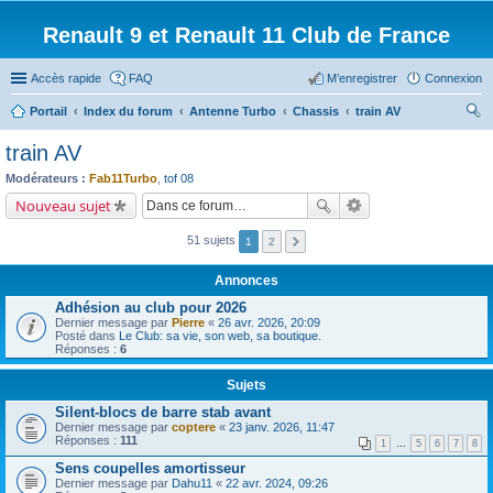
Renault 9 et Renault 11 Club de France
Accès rapide
FAQ
M’enregistrer
Connexion
Portail
Index du forum
Antenne Turbo
Chassis
train AV
ec
train AV
her
Modérateurs :
Fab11Turbo
,
tof 08
ch
Nouveau sujet
er
51 sujets
1
2
Annonces
Adhésion au club pour 2026
Dernier message par
Pierre
«
26 avr. 2026, 20:09
Posté dans
Le Club: sa vie, son web, sa boutique.
Réponses :
6
Sujets
Silent-blocs de barre stab avant
Dernier message par
coptere
«
23 janv. 2026, 11:47
Réponses :
111
1
…
5
6
7
8
Sens coupelles amortisseur
Dernier message par
Dahu11
«
22 avr. 2024, 09:26