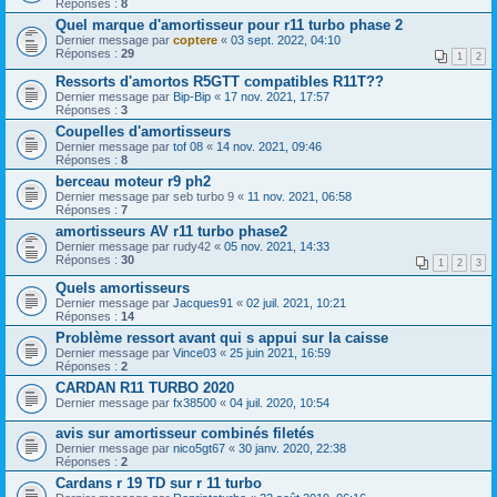
Réponses :
8
Quel marque d'amortisseur pour r11 turbo phase 2
Dernier message par
coptere
«
03 sept. 2022, 04:10
Réponses :
29
1
2
Ressorts d'amortos R5GTT compatibles R11T??
Dernier message par
Bip-Bip
«
17 nov. 2021, 17:57
Réponses :
3
Coupelles d'amortisseurs
Dernier message par
tof 08
«
14 nov. 2021, 09:46
Réponses :
8
berceau moteur r9 ph2
Dernier message par
seb turbo 9
«
11 nov. 2021, 06:58
Réponses :
7
amortisseurs AV r11 turbo phase2
Dernier message par
rudy42
«
05 nov. 2021, 14:33
Réponses :
30
1
2
3
Quels amortisseurs
Dernier message par
Jacques91
«
02 juil. 2021, 10:21
Réponses :
14
Problème ressort avant qui s appui sur la caisse
Dernier message par
Vince03
«
25 juin 2021, 16:59
Réponses :
2
CARDAN R11 TURBO 2020
Dernier message par
fx38500
«
04 juil. 2020, 10:54
avis sur amortisseur combinés filetés
Dernier message par
nico5gt67
«
30 janv. 2020, 22:38
Réponses :
2
Cardans r 19 TD sur r 11 turbo