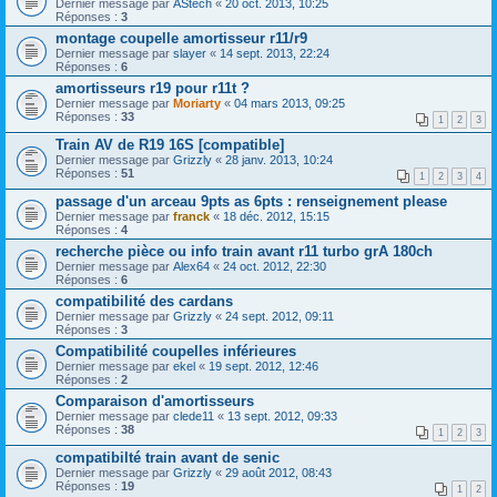
Dernier message par
AStech
«
20 oct. 2013, 10:25
Réponses :
3
montage coupelle amortisseur r11/r9
Dernier message par
slayer
«
14 sept. 2013, 22:24
Réponses :
6
amortisseurs r19 pour r11t ?
Dernier message par
Moriarty
«
04 mars 2013, 09:25
Réponses :
33
1
2
3
Train AV de R19 16S [compatible]
Dernier message par
Grizzly
«
28 janv. 2013, 10:24
Réponses :
51
1
2
3
4
passage d'un arceau 9pts as 6pts : renseignement please
Dernier message par
franck
«
18 déc. 2012, 15:15
Réponses :
4
recherche pièce ou info train avant r11 turbo grA 180ch
Dernier message par
Alex64
«
24 oct. 2012, 22:30
Réponses :
6
compatibilité des cardans
Dernier message par
Grizzly
«
24 sept. 2012, 09:11
Réponses :
3
Compatibilité coupelles inférieures
Dernier message par
ekel
«
19 sept. 2012, 12:46
Réponses :
2
Comparaison d'amortisseurs
Dernier message par
clede11
«
13 sept. 2012, 09:33
Réponses :
38
1
2
3
compatibilté train avant de senic
Dernier message par
Grizzly
«
29 août 2012, 08:43
Réponses :
19
1
2