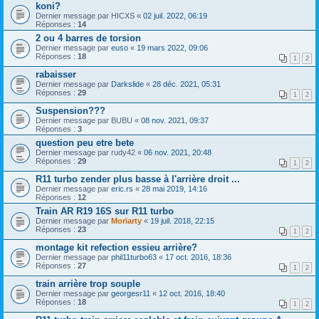
koni?
Dernier message par
HICXS
«
02 juil. 2022, 06:19
Réponses :
14
2 ou 4 barres de torsion
Dernier message par
euso
«
19 mars 2022, 09:06
Réponses :
18
1
2
rabaisser
Dernier message par
Darkslide
«
28 déc. 2021, 05:31
Réponses :
29
1
2
Suspension???
Dernier message par
BUBU
«
08 nov. 2021, 09:37
Réponses :
3
question peu etre bete
Dernier message par
rudy42
«
06 nov. 2021, 20:48
Réponses :
29
1
2
R11 turbo zender plus basse à l'arrière droit ...
Dernier message par
eric.rs
«
28 mai 2019, 14:16
Réponses :
12
Train AR R19 16S sur R11 turbo
Dernier message par
Moriarty
«
19 juil. 2018, 22:15
Réponses :
23
1
2
montage kit refection essieu arrière?
Dernier message par
phil11turbo63
«
17 oct. 2016, 18:36
Réponses :
27
1
2
train arrière trop souple
Dernier message par
georgesr11
«
12 oct. 2016, 18:40
Réponses :
18
1
2