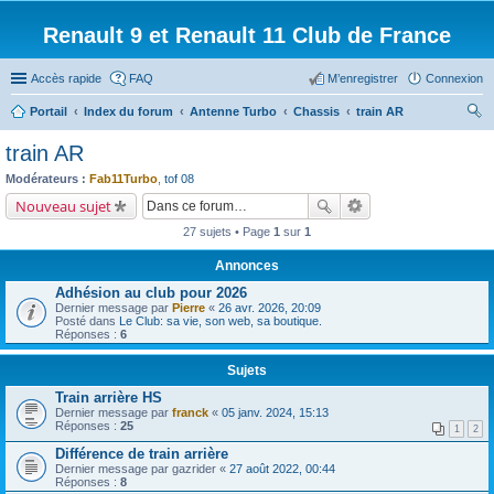
Renault 9 et Renault 11 Club de France
Accès rapide
FAQ
M’enregistrer
Connexion
Portail
Index du forum
Antenne Turbo
Chassis
train AR
ec
train AR
her
Modérateurs :
Fab11Turbo
,
tof 08
ch
Nouveau sujet
er
27 sujets • Page
1
sur
1
Annonces
Adhésion au club pour 2026
Dernier message par
Pierre
«
26 avr. 2026, 20:09
Posté dans
Le Club: sa vie, son web, sa boutique.
Réponses :
6
Sujets
Train arrière HS
Dernier message par
franck
«
05 janv. 2024, 15:13
Réponses :
25
1
2
Différence de train arrière
Dernier message par
gazrider
«
27 août 2022, 00:44
Réponses :
8