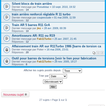
Silent blocs de train arrière
Dernier message par
Pseudotaz
«
10 sept. 2010, 19:32
Réponses :
14
train arrière renforcé réglable R 11 turbo
Dernier message par
coupesoude
«
01 mai 2009, 11:59
Réponses :
12
Train AR 5 barres R11 GrA
Dernier message par
jlez
«
28 avr. 2009, 00:39
Réponses :
10
Amortisseurs AR: R11 ou R19
Dernier message par
Fab11Turbo
«
25 avr. 2007, 21:45
Réponses :
12
Affaissement train AR sur R11Turbo 1986 [barre de torsion ca
Dernier message par
Potter
«
16 mai 2006, 23:01
Réponses :
20
1
2
Outil pour barres de torsions [voir le lien pour fabrication
Dernier message par
Fab11Turbo
«
28 nov. 2005, 19:27
Réponses :
8
Afficher les sujets postés depuis :
Trier par
Nouveau sujet
27 sujets • Page
1
sur
1