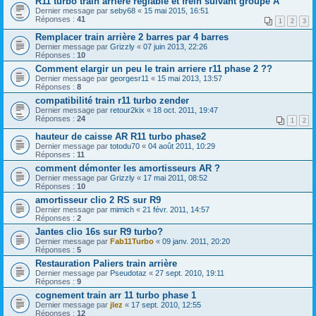
R11 turbo train arriere reglable et frein suivant groupe A
Dernier message par
seby68
«
15 mai 2015, 16:51
Réponses :
41
1
2
3
Remplacer train arrière 2 barres par 4 barres
Dernier message par
Grizzly
«
07 juin 2013, 22:26
Réponses :
10
Comment elargir un peu le train arriere r11 phase 2 ??
Dernier message par
georgesr11
«
15 mai 2013, 13:57
Réponses :
8
compatibilité train r11 turbo zender
Dernier message par
retour2kix
«
18 oct. 2011, 19:47
Réponses :
24
1
2
hauteur de caisse AR R11 turbo phase2
Dernier message par
totodu70
«
04 août 2011, 10:29
Réponses :
11
comment démonter les amortisseurs AR ?
Dernier message par
Grizzly
«
17 mai 2011, 08:52
Réponses :
10
amortisseur clio 2 RS sur R9
Dernier message par
mimich
«
21 févr. 2011, 14:57
Réponses :
2
Jantes clio 16s sur R9 turbo?
Dernier message par
Fab11Turbo
«
09 janv. 2011, 20:20
Réponses :
5
Restauration Paliers train arrière
Dernier message par
Pseudotaz
«
27 sept. 2010, 19:11
Réponses :
9
cognement train arr 11 turbo phase 1
Dernier message par
jlez
«
17 sept. 2010, 12:55
Réponses :
12