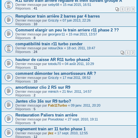
R11 turbo train arriere reglable et frein suivant groupe A
Dernier message par
seby68
«
15 mai 2015, 16:51
Réponses :
41
1
2
3
Remplacer train arrière 2 barres par 4 barres
Dernier message par
Grizzly
«
07 juin 2013, 22:26
Réponses :
10
Comment elargir un peu le train arriere r11 phase 2 ??
Dernier message par
georgesr11
«
15 mai 2013, 13:57
Réponses :
8
compatibilité train r11 turbo zender
Dernier message par
retour2kix
«
18 oct. 2011, 19:47
Réponses :
24
1
2
hauteur de caisse AR R11 turbo phase2
Dernier message par
totodu70
«
04 août 2011, 10:29
Réponses :
11
comment démonter les amortisseurs AR ?
Dernier message par
Grizzly
«
17 mai 2011, 08:52
Réponses :
10
amortisseur clio 2 RS sur R9
Dernier message par
mimich
«
21 févr. 2011, 14:57
Réponses :
2
Jantes clio 16s sur R9 turbo?
Dernier message par
Fab11Turbo
«
09 janv. 2011, 20:20
Réponses :
5
Restauration Paliers train arrière
Dernier message par
Pseudotaz
«
27 sept. 2010, 19:11
Réponses :
9
cognement train arr 11 turbo phase 1
Dernier message par
jlez
«
17 sept. 2010, 12:55
Réponses :
12