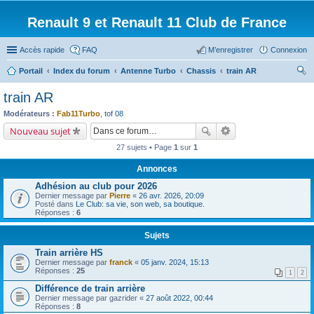
Renault 9 et Renault 11 Club de France
Accès rapide
FAQ
M’enregistrer
Connexion
Portail
Index du forum
Antenne Turbo
Chassis
train AR
ec
train AR
her
Modérateurs :
Fab11Turbo
,
tof 08
ch
Nouveau sujet
er
27 sujets • Page
1
sur
1
Annonces
Adhésion au club pour 2026
Dernier message par
Pierre
«
26 avr. 2026, 20:09
Posté dans
Le Club: sa vie, son web, sa boutique.
Réponses :
6
Sujets
Train arrière HS
Dernier message par
franck
«
05 janv. 2024, 15:13
Réponses :
25
1
2
Différence de train arrière
Dernier message par
gazrider
«
27 août 2022, 00:44
Réponses :
8