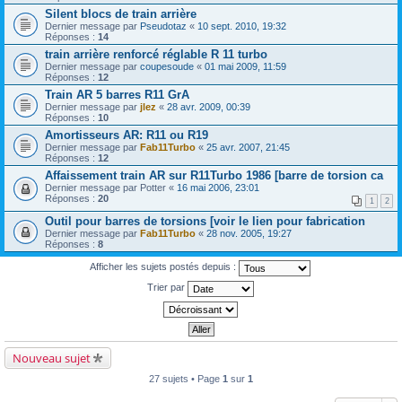
Silent blocs de train arrière
Dernier message par
Pseudotaz
«
10 sept. 2010, 19:32
Réponses :
14
train arrière renforcé réglable R 11 turbo
Dernier message par
coupesoude
«
01 mai 2009, 11:59
Réponses :
12
Train AR 5 barres R11 GrA
Dernier message par
jlez
«
28 avr. 2009, 00:39
Réponses :
10
Amortisseurs AR: R11 ou R19
Dernier message par
Fab11Turbo
«
25 avr. 2007, 21:45
Réponses :
12
Affaissement train AR sur R11Turbo 1986 [barre de torsion ca
Dernier message par
Potter
«
16 mai 2006, 23:01
Réponses :
20
1
2
Outil pour barres de torsions [voir le lien pour fabrication
Dernier message par
Fab11Turbo
«
28 nov. 2005, 19:27
Réponses :
8
Afficher les sujets postés depuis :
Trier par
Nouveau sujet
27 sujets • Page
1
sur
1