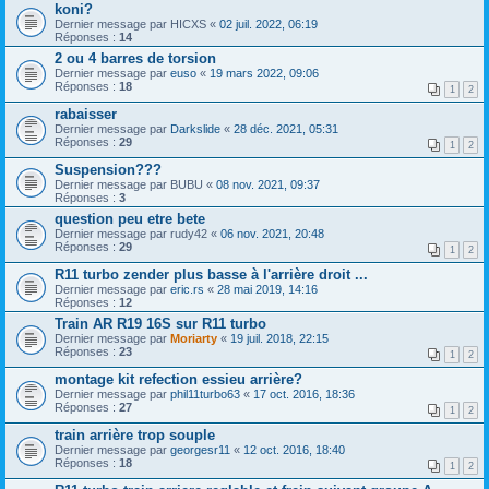
koni?
Dernier message par
HICXS
«
02 juil. 2022, 06:19
Réponses :
14
2 ou 4 barres de torsion
Dernier message par
euso
«
19 mars 2022, 09:06
Réponses :
18
1
2
rabaisser
Dernier message par
Darkslide
«
28 déc. 2021, 05:31
Réponses :
29
1
2
Suspension???
Dernier message par
BUBU
«
08 nov. 2021, 09:37
Réponses :
3
question peu etre bete
Dernier message par
rudy42
«
06 nov. 2021, 20:48
Réponses :
29
1
2
R11 turbo zender plus basse à l'arrière droit ...
Dernier message par
eric.rs
«
28 mai 2019, 14:16
Réponses :
12
Train AR R19 16S sur R11 turbo
Dernier message par
Moriarty
«
19 juil. 2018, 22:15
Réponses :
23
1
2
montage kit refection essieu arrière?
Dernier message par
phil11turbo63
«
17 oct. 2016, 18:36
Réponses :
27
1
2
train arrière trop souple
Dernier message par
georgesr11
«
12 oct. 2016, 18:40
Réponses :
18
1
2