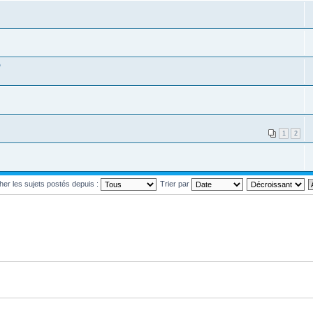
o
1
2
cher les sujets postés depuis :
Trier par