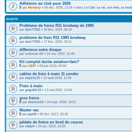
Adhésion au club pour 2026
par
Moriarty
» 09 déc. 2025, 13:35 » dans
Le Club: sa vie, son web, sa bout
F
i
c
SUJETS
h
i
Probleme de freins R11 brodway de 1985
e
par
dom77000
» 18 févr. 2024, 08:25
r
(
probleme de frein R11 1985 brodway
s
par
dom77000
» 17 févr. 2024, 20:11
)
j
difference entre disque
o
i
par
turboman 89
» 24 nov. 2007, 21:49
n
t
Kit complet durite aviation+fam?
(
par
r1107
» 09 juin 2019, 09:04
s
F
)
i
cables de frein à main 11 zender
c
par
steph1120
» 13 août 2018, 11:59
h
i
Frein à main
e
par
r
guigui69.69
» 13 mai 2018, 13:06
(
s
gros freins
)
par
shenron26
» 24 sept. 2009, 13:01
j
F
o
i
Master vac
i
c
par
jojo08
» 06 févr. 2017, 23:45
n
h
F
t
i
i
pédale de freins en fond de course
(
e
c
s
par
r
vidash
» 24 avr. 2010, 13:25
h
)
(
i