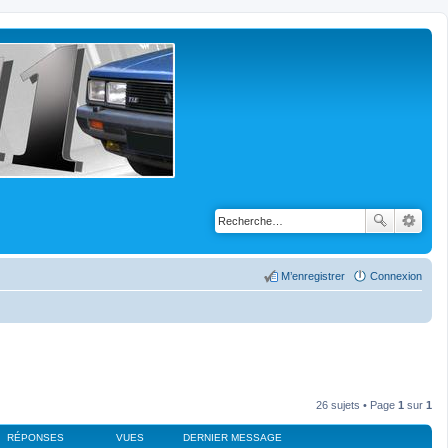
M’enregistrer
Connexion
26 sujets • Page
1
sur
1
RÉPONSES
VUES
DERNIER MESSAGE