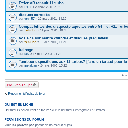
Etrier AR renault 11 turbo
par
R11T
» 20 nov. 2011, 21:31
disques corrodés
par
emm57
» 20 mars 2011, 13:10
Compatibilités des disques/plaquettes entre GTT et R11 Turb
par
zebulon
» 11 janv. 2011, 19:45
Vos avis sur maitre cylindre et disques plaquettes!
par
zebulon
» 10 oct. 2010, 17:21
freinage
par
kev
» 13 mars 2008, 21:29
Tambours spécifiques aux 11 turbos? [faire un taraud pour le
par
metalban
» 24 avr. 2006, 15:22
Affi
Nouveau sujet
Retourner à l’index du forum
QUI EST EN LIGNE
Utilisateurs parcourant ce forum : Aucun utilisateur enregistré et 3 invités
PERMISSIONS DU FORUM
Vous
ne pouvez pas
poster de nouveaux sujets