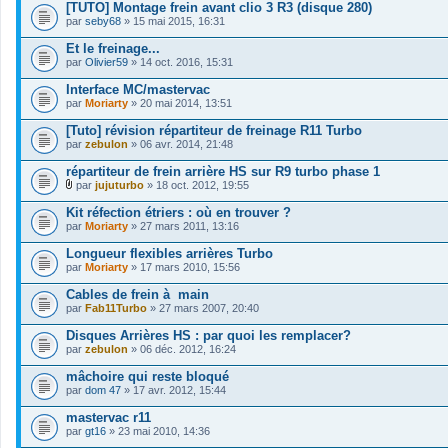
s
[TUTO] Montage frein avant clio 3 R3 (disque 280)
e
)
par
r
seby68
» 15 mai 2015, 16:31
j
(
o
s
Et le freinage...
i
)
par
Olivier59
» 14 oct. 2016, 15:31
n
j
t
o
Interface MC/mastervac
(
i
s
par
Moriarty
» 20 mai 2014, 13:51
n
)
t
[Tuto] révision répartiteur de freinage R11 Turbo
(
s
par
zebulon
» 06 avr. 2014, 21:48
)
répartiteur de frein arrière HS sur R9 turbo phase 1
par
jujuturbo
» 18 oct. 2012, 19:55
F
i
Kit réfection étriers : où en trouver ?
c
par
Moriarty
» 27 mars 2011, 13:16
h
i
Longueur flexibles arrières Turbo
e
par
r
Moriarty
» 17 mars 2010, 15:56
(
s
Cables de frein à main
)
par
Fab11Turbo
» 27 mars 2007, 20:40
j
o
Disques Arrières HS : par quoi les remplacer?
i
par
zebulon
» 06 déc. 2012, 16:24
n
t
mâchoire qui reste bloqué
(
s
par
dom 47
» 17 avr. 2012, 15:44
)
mastervac r11
par
gt16
» 23 mai 2010, 14:36