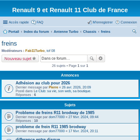
Renault 9 et Renault 11 Club de France
Accès rapide
FAQ
M’enregistrer
Connexion
Portail
Index du forum
Antenne Turbo
Chassis
freins
ec
freins
her
Modérateurs :
Fab11Turbo
,
tof 08
ch
Nouveau sujet
er
26 sujets • Page
1
sur
1
Annonces
Adhésion au club pour 2026
Dernier message par
Pierre
«
26 avr. 2026, 20:09
Posté dans
Le Club: sa vie, son web, sa boutique.
Réponses :
6
Sujets
Probleme de freins R11 brodway de 1985
Dernier message par
dom77000
«
27 févr. 2024, 09:44
Réponses :
10
probleme de frein R11 1985 brodway
Dernier message par
dom77000
«
17 févr. 2024, 20:11
difference entre disque