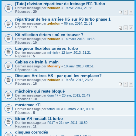
[Tuto] révision répartiteur de freinage R11 Turbo
Dernier message par
zebulon
«
19 avr. 2014, 21:36
Réponses :
20
1
2
répartiteur de frein arrière HS sur R9 turbo phase 1
Dernier message par
zebulon
«
06 avr. 2014, 21:51
Réponses :
19
1
2
Kit réfection étriers : où en trouver ?
Dernier message par
zebulon
«
14 mars 2013, 14:18
Réponses :
10
Longueur flexibles arrières Turbo
Dernier message par
mimich
«
12 janv. 2013, 21:21
Réponses :
5
Cables de frein à main
Dernier message par
Moriarty
«
10 janv. 2013, 08:51
Réponses :
14
Disques Arrières HS : par quoi les remplacer?
Dernier message par
zebulon
«
19 déc. 2012, 23:53
Réponses :
16
1
2
mâchoire qui reste bloqué
Dernier message par
dom 47
«
26 avr. 2012, 21:49
Réponses :
10
mastervac r11
Dernier message par
totodu70
«
16 mars 2012, 00:30
Réponses :
5
Etrier AR renault 11 turbo
Dernier message par
R11T
«
21 nov. 2011, 10:50
Réponses :
11
disques corrodés