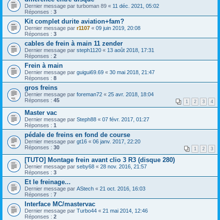
Dernier message par
turboman 89
«
11 déc. 2021, 05:02
Réponses :
3
Kit complet durite aviation+fam?
Dernier message par
r1107
«
09 juin 2019, 20:08
Réponses :
3
cables de frein à main 11 zender
Dernier message par
steph1120
«
13 août 2018, 17:31
Réponses :
2
Frein à main
Dernier message par
guigui69.69
«
30 mai 2018, 21:47
Réponses :
8
gros freins
Dernier message par
foreman72
«
25 avr. 2018, 18:04
Réponses :
45
1
2
3
4
Master vac
Dernier message par
Steph88
«
07 févr. 2017, 01:27
Réponses :
1
pédale de freins en fond de course
Dernier message par
gt16
«
06 janv. 2017, 22:20
Réponses :
30
1
2
3
[TUTO] Montage frein avant clio 3 R3 (disque 280)
Dernier message par
seby68
«
28 nov. 2016, 21:57
Réponses :
3
Et le freinage...
Dernier message par
AStech
«
21 oct. 2016, 16:03
Réponses :
7
Interface MC/mastervac
Dernier message par
Turbo44
«
21 mai 2014, 12:46
Réponses :
2