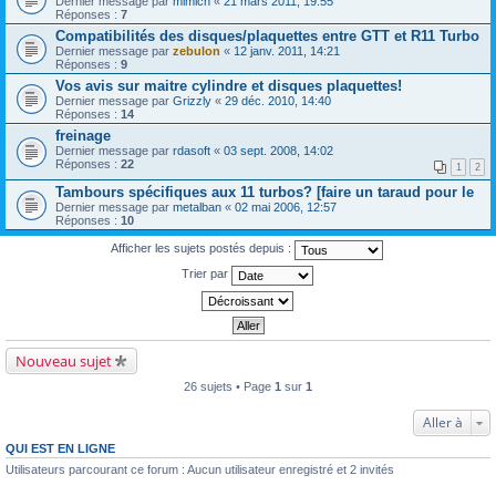
Dernier message par
mimich
«
21 mars 2011, 19:55
Réponses :
7
Compatibilités des disques/plaquettes entre GTT et R11 Turbo
Dernier message par
zebulon
«
12 janv. 2011, 14:21
Réponses :
9
Vos avis sur maitre cylindre et disques plaquettes!
Dernier message par
Grizzly
«
29 déc. 2010, 14:40
Réponses :
14
freinage
Dernier message par
rdasoft
«
03 sept. 2008, 14:02
Réponses :
22
1
2
Tambours spécifiques aux 11 turbos? [faire un taraud pour le
Dernier message par
metalban
«
02 mai 2006, 12:57
Réponses :
10
Afficher les sujets postés depuis :
Trier par
Nouveau sujet
26 sujets • Page
1
sur
1
Aller à
QUI EST EN LIGNE
Utilisateurs parcourant ce forum : Aucun utilisateur enregistré et 2 invités