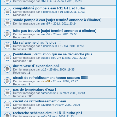
Dernier message par
OMEGAH
«
25 août 2011, 15:23
compatibilité pompe a eau R11 GTL et Turbo
Dernier message par
a donf la sub
«
01 août 2011, 11:03
Réponses :
3
sonde pompe à eau [sujet terminé annonce à éliminer]
Dernier message par
emm57
«
20 juil. 2011, 23:24
fuite pas trouvée [sujet terminé annonce à éliminer]
Dernier message par
emm57
«
20 avr. 2011, 22:55
Réponses :
8
Ma safrane ne chauffe plus!!!!
Dernier message par
a donf la sub
«
12 avr. 2011, 08:53
Réponses :
10
[Ventilateur] Ventilation qui ne se déclenche plus
Dernier message par
espace bleu 2
«
11 janv. 2011, 22:39
Réponses :
10
durite vase d' expansion ph1
Dernier message par
gt16
«
25 déc. 2009, 19:35
Réponses :
2
circuit de refroidissement hoooo secours !!!!!!!
Dernier message par
nico68
«
26 nov. 2009, 22:27
Réponses :
9
pas de température d'eau !
Dernier message par
patoche132
«
06 mars 2009, 16:13
Réponses :
12
circuit de refroidisssement d'eau
Dernier message par
davgti08
«
24 janv. 2009, 09:29
Réponses :
11
recherche schémas circuit LR 11 turbo ph1
Dernier message par
zef
«
08 sept. 2008, 21:23