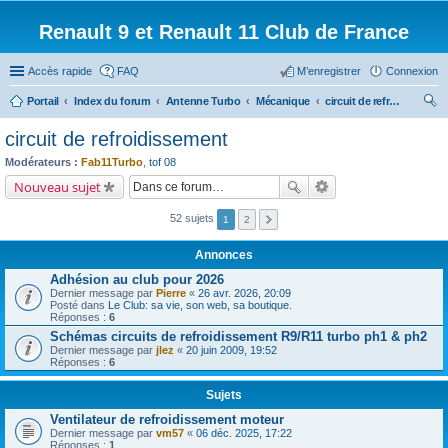
Renault 9 et Renault 11 Club de France
Accès rapide
FAQ
M’enregistrer
Connexion
Portail
Index du forum
Antenne Turbo
Mécanique
circuit de refroidissement
ec
circuit de refroidissement
her
Modérateurs :
Fab11Turbo
,
tof 08
ch
Nouveau sujet
er
52 sujets
1
2
Annonces
Adhésion au club pour 2026
Dernier message par
Pierre
«
26 avr. 2026, 20:09
Posté dans
Le Club: sa vie, son web, sa boutique.
Réponses :
6
Schémas circuits de refroidissement R9/R11 turbo ph1 & ph2
Dernier message par
jlez
«
20 juin 2009, 19:52
Réponses :
6
Sujets
Ventilateur de refroidissement moteur
Dernier message par
vm57
«
06 déc. 2025, 17:22
Réponses :
1