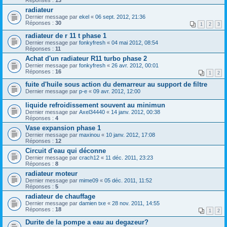
radiateur
Dernier message par
ekel
«
06 sept. 2012, 21:36
Réponses :
30
1
2
3
radiateur de r 11 t phase 1
Dernier message par
fonkyfresh
«
04 mai 2012, 08:54
Réponses :
11
Achat d'un radiateur R11 turbo phase 2
Dernier message par
fonkyfresh
«
26 avr. 2012, 00:01
Réponses :
16
1
2
fuite d'huile sous action du demarreur au support de filtre
Dernier message par
p-e
«
09 avr. 2012, 12:00
liquide refroidissement souvent au minimun
Dernier message par
Axel34440
«
14 janv. 2012, 00:38
Réponses :
4
Vase expansion phase 1
Dernier message par
maxinou
«
10 janv. 2012, 17:08
Réponses :
12
Circuit d'eau qui déconne
Dernier message par
crach12
«
11 déc. 2011, 23:23
Réponses :
8
radiateur moteur
Dernier message par
mime09
«
05 déc. 2011, 11:52
Réponses :
5
radiateur de chauffage
Dernier message par
damien txe
«
28 nov. 2011, 14:55
Réponses :
18
1
2
Durite de la pompe a eau au degazeur?