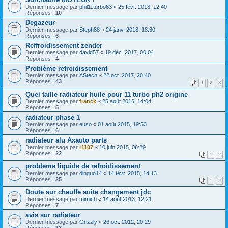
Dernier message par
phil11turbo63
«
25 févr. 2018, 12:40
Réponses :
10
Degazeur
Dernier message par
Steph88
«
24 janv. 2018, 18:30
Réponses :
6
Reffroidissement zender
Dernier message par
david57
«
19 déc. 2017, 00:04
Réponses :
4
Problème refroidissement
Dernier message par
AStech
«
22 oct. 2017, 20:40
Réponses :
43
1
2
3
Quel taille radiateur huile pour 11 turbo ph2 origine
Dernier message par
franck
«
25 août 2016, 14:04
Réponses :
5
radiateur phase 1
Dernier message par
euso
«
01 août 2015, 19:53
Réponses :
6
radiateur alu Axauto parts
Dernier message par
r1107
«
10 juin 2015, 06:29
Réponses :
22
1
2
probleme liquide de refroidissement
Dernier message par
dinguo14
«
14 févr. 2015, 14:13
Réponses :
25
1
2
Doute sur chauffe suite changement jdc
Dernier message par
mimich
«
14 août 2013, 12:21
Réponses :
7
avis sur radiateur
Dernier message par
Grizzly
«
26 oct. 2012, 20:29
Réponses :
13