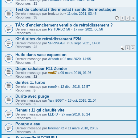
Réponses :
13
Test du calorstat / thermostat / sonde thermostatique
Dernier message par
fredzturbo
«
11 déc. 2021, 03:48
Réponses :
35
1
2
3
TÂ°c d'enclenchement ventilo de refroidissement ?
Dernier message par
R9 TURBO 56
«
17 nov. 2021, 06:56
Réponses :
3
Kit durites de refroidissement F2N
Dernier message par
SPRINGGT
«
09 sept. 2021, 14:08
Réponses :
22
1
2
Huile dans vase expansion
Dernier message par
AStech
«
02 mai 2020, 14:55
Réponses :
4
Dispo radiateur R11 Zender
Dernier message par
vm57
«
09 mars 2019, 01:26
Réponses :
12
durites 11 turbo
Dernier message par
reno9
«
12 déc. 2018, 12:57
Réponses :
5
Durite avec purge
Dernier message par
Yann90GT
«
18 oct. 2018, 21:04
Réponses :
3
Renault 11 gtl chauffe vite
Dernier message par
LEDID
«
27 mai 2018, 10:24
Réponses :
3
Pompe a eau
Dernier message par
foreman72
«
11 mars 2018, 20:52
Réponses :
3
Surchauffe MOTEUR !