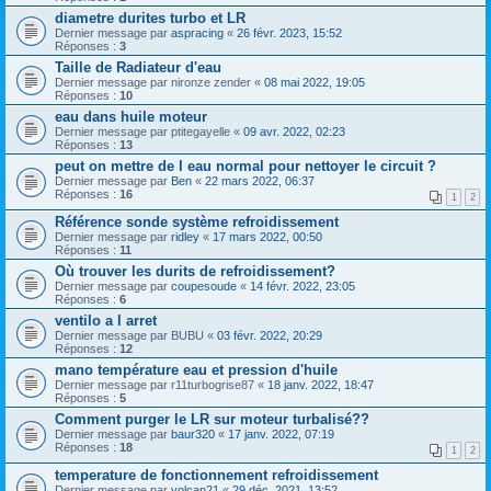
diametre durites turbo et LR
Dernier message par
aspracing
«
26 févr. 2023, 15:52
Réponses :
3
Taille de Radiateur d'eau
Dernier message par
nironze zender
«
08 mai 2022, 19:05
Réponses :
10
eau dans huile moteur
Dernier message par
ptitegayelle
«
09 avr. 2022, 02:23
Réponses :
13
peut on mettre de l eau normal pour nettoyer le circuit ?
Dernier message par
Ben
«
22 mars 2022, 06:37
Réponses :
16
1
2
Référence sonde système refroidissement
Dernier message par
ridley
«
17 mars 2022, 00:50
Réponses :
11
Où trouver les durits de refroidissement?
Dernier message par
coupesoude
«
14 févr. 2022, 23:05
Réponses :
6
ventilo a l arret
Dernier message par
BUBU
«
03 févr. 2022, 20:29
Réponses :
12
mano température eau et pression d'huile
Dernier message par
r11turbogrise87
«
18 janv. 2022, 18:47
Réponses :
5
Comment purger le LR sur moteur turbalisé??
Dernier message par
baur320
«
17 janv. 2022, 07:19
Réponses :
18
1
2
temperature de fonctionnement refroidissement
Dernier message par
volcan21
«
29 déc. 2021, 13:52