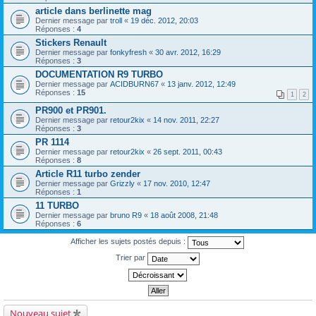
article dans berlinette mag
Dernier message par
troll
«
19 déc. 2012, 20:03
Réponses :
4
Stickers Renault
Dernier message par
fonkyfresh
«
30 avr. 2012, 16:29
Réponses :
3
DOCUMENTATION R9 TURBO
Dernier message par
ACIDBURN67
«
13 janv. 2012, 12:49
Réponses :
15
1
2
PR900 et PR901.
Dernier message par
retour2kix
«
14 nov. 2011, 22:27
Réponses :
3
PR 1114
Dernier message par
retour2kix
«
26 sept. 2011, 00:43
Réponses :
8
Article R11 turbo zender
Dernier message par
Grizzly
«
17 nov. 2010, 12:47
Réponses :
1
11 TURBO
Dernier message par
bruno R9
«
18 août 2008, 21:48
Réponses :
6
Afficher les sujets postés depuis :
Trier par
Nouveau sujet