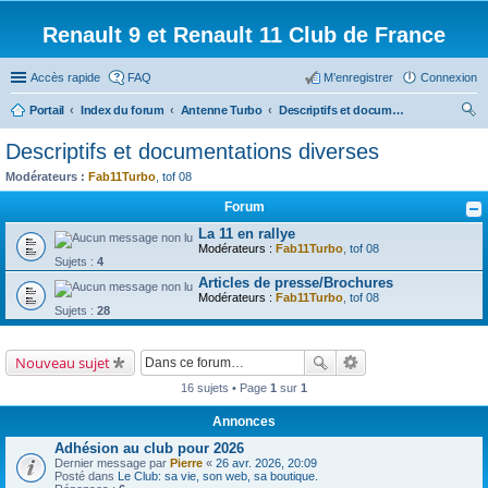
Renault 9 et Renault 11 Club de France
Accès rapide
FAQ
M’enregistrer
Connexion
Portail
Index du forum
Antenne Turbo
Descriptifs et documentations diverses
ec
Descriptifs et documentations diverses
her
Modérateurs :
Fab11Turbo
,
tof 08
ch
Forum
er
La 11 en rallye
Modérateurs :
Fab11Turbo
,
tof 08
Sujets :
4
Articles de presse/Brochures
Modérateurs :
Fab11Turbo
,
tof 08
Sujets :
28
Nouveau sujet
16 sujets • Page
1
sur
1
Annonces
Adhésion au club pour 2026
Dernier message par
Pierre
«
26 avr. 2026, 20:09
Posté dans
Le Club: sa vie, son web, sa boutique.