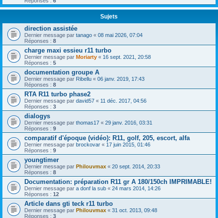
Réponses :
6
Sujets
direction assistée
Dernier message par
tanago
«
08 mai 2026, 07:04
Réponses :
8
charge maxi essieu r11 turbo
Dernier message par
Moriarty
«
16 sept. 2021, 20:58
Réponses :
5
documentation groupe A
Dernier message par
Ribellu
«
06 janv. 2019, 17:43
Réponses :
8
RTA R11 turbo phase2
Dernier message par
david57
«
11 déc. 2017, 04:56
Réponses :
3
dialogys
Dernier message par
thomas17
«
29 janv. 2016, 03:31
Réponses :
9
comparatif d'époque (vidéo): R11, golf, 205, escort, alfa
Dernier message par
brockovar
«
17 juin 2015, 01:46
Réponses :
9
youngtimer
Dernier message par
Philouvmax
«
20 sept. 2014, 20:33
Réponses :
8
Documentation: préparation R11 gr A 180/150ch IMPRIMABLE!
Dernier message par
a donf la sub
«
24 mars 2014, 14:26
Réponses :
12
Article dans gti teck r11 turbo
Dernier message par
Philouvmax
«
31 oct. 2013, 09:48
Réponses :
3