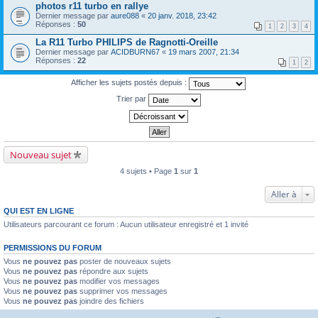
photos r11 turbo en rallye
Dernier message par
aure088
«
20 janv. 2018, 23:42
Réponses :
50
1
2
3
4
La R11 Turbo PHILIPS de Ragnotti-Oreille
Dernier message par
ACIDBURN67
«
19 mars 2007, 21:34
Réponses :
22
1
2
Afficher les sujets postés depuis :
Trier par
Nouveau sujet
4 sujets • Page
1
sur
1
Aller à
QUI EST EN LIGNE
Utilisateurs parcourant ce forum : Aucun utilisateur enregistré et 1 invité
PERMISSIONS DU FORUM
Vous
ne pouvez pas
poster de nouveaux sujets
Vous
ne pouvez pas
répondre aux sujets
Vous
ne pouvez pas
modifier vos messages
Vous
ne pouvez pas
supprimer vos messages
Vous
ne pouvez pas
joindre des fichiers