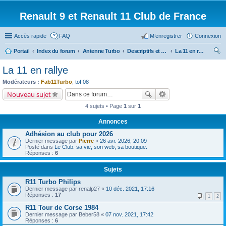
Renault 9 et Renault 11 Club de France
Accès rapide
FAQ
M’enregistrer
Connexion
Portail
Index du forum
Antenne Turbo
Descriptifs et documentations diverses
La 11 en rallye
ec
La 11 en rallye
her
Modérateurs :
Fab11Turbo
,
tof 08
ch
Nouveau sujet
er
4 sujets • Page
1
sur
1
Annonces
Adhésion au club pour 2026
Dernier message par
Pierre
«
26 avr. 2026, 20:09
Posté dans
Le Club: sa vie, son web, sa boutique.
Réponses :
6
Sujets
R11 Turbo Philips
Dernier message par
renalp27
«
10 déc. 2021, 17:16
Réponses :
17
1
2
R11 Tour de Corse 1984
Dernier message par
Beber58
«
07 nov. 2021, 17:42
Réponses :
6