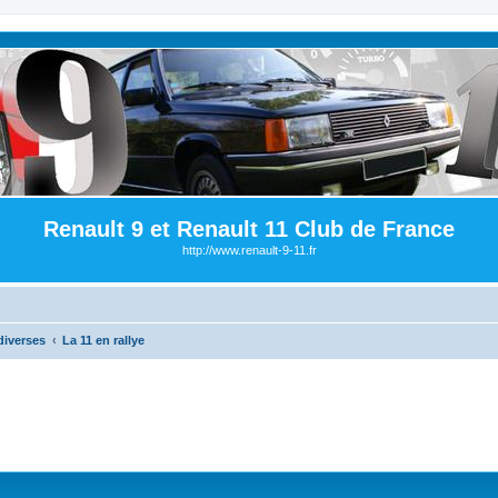
Renault 9 et Renault 11 Club de France
http://www.renault-9-11.fr
diverses
La 11 en rallye