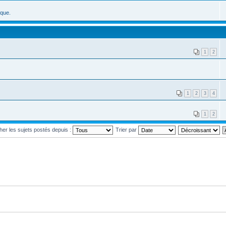
ique.
1
2
1
2
3
4
1
2
cher les sujets postés depuis :
Trier par