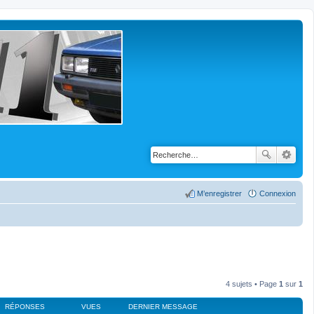
M’enregistrer
Connexion
4 sujets • Page
1
sur
1
RÉPONSES
VUES
DERNIER MESSAGE