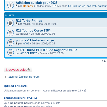
Adhésion au club pour 2026
par
Moriarty
» 09 déc. 2025, 13:35 » dans
Le Club: sa vie, son web, sa bout
F
i
c
SUJETS
h
i
R11 Turbo Philips
e
par
renalp27
» 15 mai 2009, 19:17
r
F
(
i
R11 Tour de Corse 1984
s
c
par
Epicier
» 19 mars 2007, 00:05
)
h
j
i
photos r11 turbo en rallye
o
e
i
r
par
tof 08
» 06 déc. 2008, 00:25
n
F
(
t
i
s
La R11 Turbo PHILIPS de Ragnotti-Oreille
(
c
)
par
ACIDBURN67
» 04 mars 2007, 17:09
s
h
j
)
i
o
e
i
Affi
r
n
(
t
Nouveau sujet
s
(
)
s
j
)
Retourner à l’index du forum
o
i
n
QUI EST EN LIGNE
t
(
Utilisateurs parcourant ce forum : Aucun utilisateur enregistré et 1 invité
s
)
PERMISSIONS DU FORUM
Vous
ne pouvez pas
poster de nouveaux sujets
Vous
ne pouvez pas
répondre aux sujets