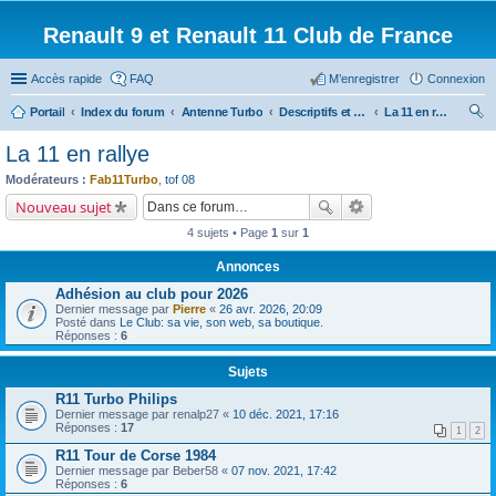
Renault 9 et Renault 11 Club de France
Accès rapide
FAQ
M’enregistrer
Connexion
Portail
Index du forum
Antenne Turbo
Descriptifs et documentations diverses
La 11 en rallye
ec
La 11 en rallye
her
Modérateurs :
Fab11Turbo
,
tof 08
ch
Nouveau sujet
er
4 sujets • Page
1
sur
1
Annonces
Adhésion au club pour 2026
Dernier message par
Pierre
«
26 avr. 2026, 20:09
Posté dans
Le Club: sa vie, son web, sa boutique.
Réponses :
6
Sujets
R11 Turbo Philips
Dernier message par
renalp27
«
10 déc. 2021, 17:16
Réponses :
17
1
2
R11 Tour de Corse 1984
Dernier message par
Beber58
«
07 nov. 2021, 17:42
Réponses :
6