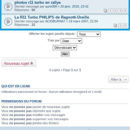
photos r11 turbo en rallye
Dernier message par
aure088
«
20 janv. 2018, 23:42
Réponses :
50
1
2
3
4
La R11 Turbo PHILIPS de Ragnotti-Oreille
Dernier message par
ACIDBURN67
«
19 mars 2007, 21:34
Réponses :
22
1
2
Afficher les sujets postés depuis :
Trier par
Nouveau sujet
4 sujets • Page
1
sur
1
Aller à
QUI EST EN LIGNE
Utilisateurs parcourant ce forum : Aucun utilisateur enregistré et 1 invité
PERMISSIONS DU FORUM
Vous
ne pouvez pas
poster de nouveaux sujets
Vous
ne pouvez pas
répondre aux sujets
Vous
ne pouvez pas
modifier vos messages
Vous
ne pouvez pas
supprimer vos messages
Vous
ne pouvez pas
joindre des fichiers