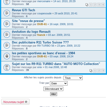
Dernier message par
mercenaire
«
14 oct. 2010, 20:29
Réponses :
58
1
2
3
4
Revue GTI Tech
Dernier message par
coupesoude
«
29 août 2010, 20:41
Réponses :
6
Site "revue de presse"
Dernier message par
DUB-61
«
16 sept. 2009, 10:01
Réponses :
2
évolution du logo Renault
Dernier message par
franck
«
03 avr. 2009, 20:51
Réponses :
4
Doc publicitaire R11 Turbo Suisse ???
Dernier message par
R9 TURBO 56
«
23 janv. 2009, 10:22
Réponses :
8
les petites sportives au banc d'essai - 1984
Dernier message par
DUB-61
«
03 sept. 2008, 19:24
Réponses :
2
Sujet sur les R9 R11 TURBO dans "AUTO MOTO Collection"
Dernier message par
enix
«
01 mai 2008, 10:48
Réponses :
39
1
2
3
Afficher les sujets postés depuis :
Trier par
Nouveau sujet