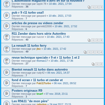
L'automobile magazine d'avril 84 sur la nouvelle r
Dernier message par
spyki 78
«
10 déc. 2021, 17:54
Réponses :
36
1
2
3
pub r 9 r11 turbo usa!!
Dernier message par
gaspard
«
10 déc. 2021, 17:53
Réponses :
7
articles de presse ou videos zender
Dernier message par
garrettt22000
«
10 déc. 2021, 17:52
Réponses :
6
R11 Zender dans hors série Autorétro
Dernier message par
ruzzor
«
10 déc. 2021, 17:43
Réponses :
40
1
2
3
La renault 11 turbo ferry
Dernier message par
jlez
«
10 déc. 2021, 17:42
Réponses :
49
1
2
3
4
revue technique speciale r 9 et r 11 turbo 1 et 2
Dernier message par
thomas17
«
10 déc. 2021, 17:36
Réponses :
27
1
2
Bientot renault 11 turbo dans autoretro
Dernier message par
rudy42
«
06 nov. 2021, 14:37
Réponses :
7
fond d ecran r 11 turbo et zender et
Dernier message par
Fab11Turbo
«
06 nov. 2021, 09:52
Réponses :
7
Posters originaux R9
Dernier message par
knarf
«
07 nov. 2018, 23:11
Réponses :
3
Les R9&11 "de mon père"
Dernier message par
zebulon
«
24 mai 2017, 23:15