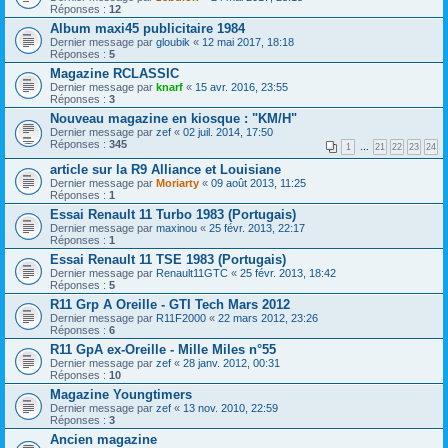
Réponses :
12
Album maxi45 publicitaire 1984
Dernier message par
gloubik
«
12 mai 2017, 18:18
Réponses :
5
Magazine RCLASSIC
Dernier message par
knarf
«
15 avr. 2016, 23:55
Réponses :
3
Nouveau magazine en kiosque : "KM/H"
Dernier message par
zef
«
02 juil. 2014, 17:50
Réponses :
345
1
…
21
22
23
24
article sur la R9 Alliance et Louisiane
Dernier message par
Moriarty
«
09 août 2013, 11:25
Réponses :
1
Essai Renault 11 Turbo 1983 (Portugais)
Dernier message par
maxinou
«
25 févr. 2013, 22:17
Réponses :
1
Essai Renault 11 TSE 1983 (Portugais)
Dernier message par
Renault11GTC
«
25 févr. 2013, 18:42
Réponses :
5
R11 Grp A Oreille - GTI Tech Mars 2012
Dernier message par
R11F2000
«
22 mars 2012, 23:26
Réponses :
6
R11 GpA ex-Oreille - Mille Miles n°55
Dernier message par
zef
«
28 janv. 2012, 00:31
Réponses :
10
Magazine Youngtimers
Dernier message par
zef
«
13 nov. 2010, 22:59
Réponses :
3
Ancien magazine