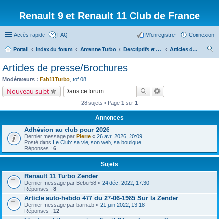
Renault 9 et Renault 11 Club de France
Accès rapide
FAQ
M’enregistrer
Connexion
Portail
Index du forum
Antenne Turbo
Descriptifs et documentations diverses
Articles de presse/Brochures
ec
Articles de presse/Brochures
her
Modérateurs :
Fab11Turbo
,
tof 08
ch
Nouveau sujet
er
28 sujets • Page
1
sur
1
Annonces
Adhésion au club pour 2026
Dernier message par
Pierre
«
26 avr. 2026, 20:09
Posté dans
Le Club: sa vie, son web, sa boutique.
Réponses :
6
Sujets
Renault 11 Turbo Zender
Dernier message par
Beber58
«
24 déc. 2022, 17:30
Réponses :
8
Article auto-hebdo 477 du 27-06-1985 Sur la Zender
Dernier message par
barna.b
«
21 juin 2022, 13:18
Réponses :
12