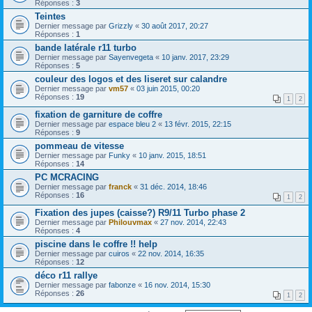
Réponses :
3
Teintes
Dernier message par
Grizzly
«
30 août 2017, 20:27
Réponses :
1
bande latérale r11 turbo
Dernier message par
Sayenvegeta
«
10 janv. 2017, 23:29
Réponses :
5
couleur des logos et des liseret sur calandre
Dernier message par
vm57
«
03 juin 2015, 00:20
Réponses :
19
1
2
fixation de garniture de coffre
Dernier message par
espace bleu 2
«
13 févr. 2015, 22:15
Réponses :
9
pommeau de vitesse
Dernier message par
Funky
«
10 janv. 2015, 18:51
Réponses :
14
PC MCRACING
Dernier message par
franck
«
31 déc. 2014, 18:46
Réponses :
16
1
2
Fixation des jupes (caisse?) R9/11 Turbo phase 2
Dernier message par
Philouvmax
«
27 nov. 2014, 22:43
Réponses :
4
piscine dans le coffre !! help
Dernier message par
cuiros
«
22 nov. 2014, 16:35
Réponses :
12
déco r11 rallye
Dernier message par
fabonze
«
16 nov. 2014, 15:30
Réponses :
26
1
2