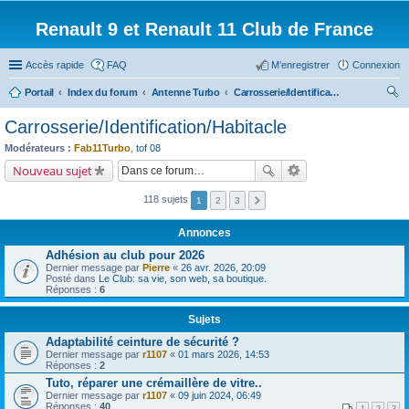
Renault 9 et Renault 11 Club de France
Accès rapide
FAQ
M’enregistrer
Connexion
Portail
Index du forum
Antenne Turbo
Carrosserie/Identification/Habitacle
ec
Carrosserie/Identification/Habitacle
her
Modérateurs :
Fab11Turbo
,
tof 08
ch
Nouveau sujet
er
118 sujets
1
2
3
Annonces
Adhésion au club pour 2026
Dernier message par
Pierre
«
26 avr. 2026, 20:09
Posté dans
Le Club: sa vie, son web, sa boutique.
Réponses :
6
Sujets
Adaptabilité ceinture de sécurité ?
Dernier message par
r1107
«
01 mars 2026, 14:53
Réponses :
2
Tuto, réparer une crémaillère de vitre..
Dernier message par
r1107
«
09 juin 2024, 06:49
Réponses :
40
1
2
3