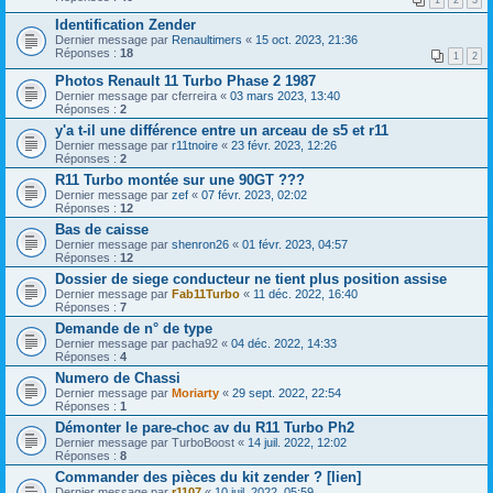
Identification Zender
Dernier message par
Renaultimers
«
15 oct. 2023, 21:36
Réponses :
18
1
2
Photos Renault 11 Turbo Phase 2 1987
Dernier message par
cferreira
«
03 mars 2023, 13:40
Réponses :
2
y'a t-il une différence entre un arceau de s5 et r11
Dernier message par
r11tnoire
«
23 févr. 2023, 12:26
Réponses :
2
R11 Turbo montée sur une 90GT ???
Dernier message par
zef
«
07 févr. 2023, 02:02
Réponses :
12
Bas de caisse
Dernier message par
shenron26
«
01 févr. 2023, 04:57
Réponses :
12
Dossier de siege conducteur ne tient plus position assise
Dernier message par
Fab11Turbo
«
11 déc. 2022, 16:40
Réponses :
7
Demande de n° de type
Dernier message par
pacha92
«
04 déc. 2022, 14:33
Réponses :
4
Numero de Chassi
Dernier message par
Moriarty
«
29 sept. 2022, 22:54
Réponses :
1
Démonter le pare-choc av du R11 Turbo Ph2
Dernier message par
TurboBoost
«
14 juil. 2022, 12:02
Réponses :
8
Commander des pièces du kit zender ? [lien]
Dernier message par
r1107
«
10 juil. 2022, 05:59