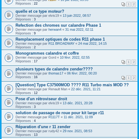
Réponses :
22
1
2
quelle et ce type moteur?
Dernier message par
elvis19
«
13 juin 2022, 08:57
Réponses :
3
Refection des chromes sur calandre Phase 1
Dernier message par
herwan4
«
31 mai 2022, 02:11
Réponses :
9
Remplacement optiques de codes R11 phase 1
Dernier message par
R11 BROADWAY
«
24 mai 2022, 14:15
Réponses :
2
Monogrammes calandre et coffre
Dernier message par
Gord
«
10 févr. 2022, 02:55
Réponses :
17
1
2
plusieurs types de calandre zender????
Dernier message par
thomas17
«
06 févr. 2022, 00:20
Réponses :
16
1
2
[Question] Type C37500MOD ???? R11 Turbo mais MOD ??
Dernier message par
Renault Man
«
22 déc. 2021, 11:21
Réponses :
12
Pose d'un rétroviseur droit
Dernier message par
elvis19
«
13 déc. 2021, 20:28
Réponses :
3
solution de passage de roue pour kit large r11
Dernier message par
R1117T
«
11 déc. 2021, 11:09
Réponses :
4
Réparation d'une r 11 zender
Dernier message par
rudy42
«
29 nov. 2021, 08:53
Réponses :
13