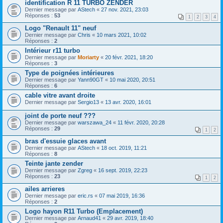
identification R 11 TURBO ZENDER
Dernier message par
AStech
«
27 nov. 2021, 23:03
Réponses :
53
1
2
3
4
Logo "Renault 11" neuf
Dernier message par
Chris
«
10 mars 2021, 10:02
Réponses :
2
Intérieur r11 turbo
Dernier message par
Moriarty
«
20 févr. 2021, 18:20
Réponses :
3
Type de poignées intérieures
Dernier message par
Yann90GT
«
10 mai 2020, 20:51
Réponses :
6
cable vitre avant droite
Dernier message par
Sergio13
«
13 avr. 2020, 16:01
joint de porte neuf ???
Dernier message par
warszawa_24
«
11 févr. 2020, 20:28
Réponses :
29
1
2
bras d'essuie glaces avant
Dernier message par
AStech
«
18 oct. 2019, 11:21
Réponses :
8
Teinte jante zender
Dernier message par
Zgreg
«
16 sept. 2019, 22:23
Réponses :
23
1
2
ailes arrieres
Dernier message par
eric.rs
«
07 mai 2019, 16:36
Réponses :
2
Logo hayon R11 Turbo (Emplacement)
Dernier message par
Arnaud41
«
29 avr. 2019, 18:40