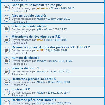
Réponses :
2
Code peinture Renault 9 turbo ph2
Dernier message par
jujuturbo
«
02 mars 2019, 18:13
Réponses :
4
faire un double des clés
Dernier message par
AStech
«
05 janv. 2019, 15:10
Réponses :
3
cote pose bande latérale
Dernier message par
gt16
«
04 nov. 2018, 22:17
Réponses :
2
Mécanisme de lève vitre pour R11
Dernier message par
vm57
«
10 juil. 2018, 00:00
Réponses :
8
Référence couleur du gris des jantes de R11 TURBO ?
Dernier message par
vm57
«
03 juin 2018, 15:49
Réponses :
8
numero de chassis
Dernier message par
herwan4
«
04 janv. 2018, 19:36
Réponses :
6
planche de bord r9
Dernier message par
herwan4
«
21 déc. 2017, 20:31
Réponses :
2
Recherche planche de bord R9
Dernier message par
AStech
«
11 déc. 2017, 16:13
Réponses :
6
Lustrage R11
Dernier message par
AStech
«
19 nov. 2017, 13:47
Réponses :
9
Recherche pièce pour mon r11
Dernier message par
Grizzly
«
27 sept. 2017, 20:05