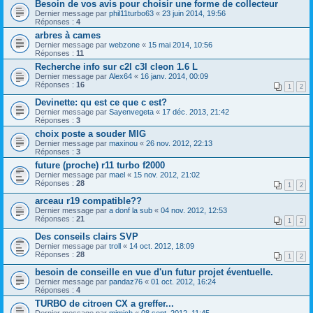
Besoin de vos avis pour choisir une forme de collecteur
Dernier message par
phil11turbo63
«
23 juin 2014, 19:56
Réponses :
4
arbres à cames
Dernier message par
webzone
«
15 mai 2014, 10:56
Réponses :
11
Recherche info sur c2l c3l cleon 1.6 L
Dernier message par
Alex64
«
16 janv. 2014, 00:09
Réponses :
16
1
2
Devinette: qu est ce que c est?
Dernier message par
Sayenvegeta
«
17 déc. 2013, 21:42
Réponses :
3
choix poste a souder MIG
Dernier message par
maxinou
«
26 nov. 2012, 22:13
Réponses :
3
future (proche) r11 turbo f2000
Dernier message par
mael
«
15 nov. 2012, 21:02
Réponses :
28
1
2
arceau r19 compatible??
Dernier message par
a donf la sub
«
04 nov. 2012, 12:53
Réponses :
21
1
2
Des conseils clairs SVP
Dernier message par
troll
«
14 oct. 2012, 18:09
Réponses :
28
1
2
besoin de conseille en vue d'un futur projet éventuelle.
Dernier message par
pandaz76
«
01 oct. 2012, 16:24
Réponses :
4
TURBO de citroen CX a greffer...
Dernier message par
mimich
«
08 sept. 2012, 11:45