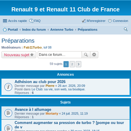
Renault 9 et Renault 11 Club de France
Accès rapide
FAQ
M’enregistrer
Connexion
Portail
Index du forum
Antenne Turbo
Préparations
ec
Préparations
her
Modérateurs :
Fab11Turbo
,
tof 08
ch
Nouveau sujet
er
59 sujets
1
2
Annonces
Adhésion au club pour 2026
Dernier message par
Pierre
«
26 avr. 2026, 20:09
Posté dans
Le Club: sa vie, son web, sa boutique.
Réponses :
6
Sujets
Avance à l allumage
Dernier message par
Moriarty
«
24 juil. 2025, 11:19
Réponses :
1
Comment augmenter sa pression de turbo ? [pompe ou tour
de v
Dernier message par
nironze zender
«
30 mars 2023, 18:15