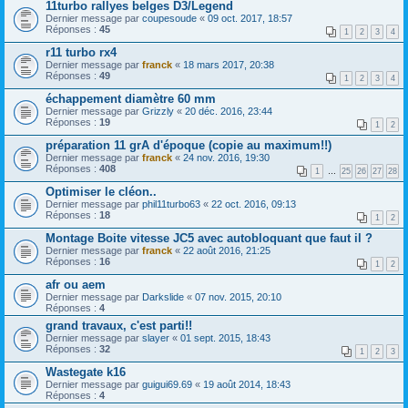
11turbo rallyes belges D3/Legend
Dernier message par
coupesoude
«
09 oct. 2017, 18:57
Réponses :
45
1
2
3
4
r11 turbo rx4
Dernier message par
franck
«
18 mars 2017, 20:38
Réponses :
49
1
2
3
4
échappement diamètre 60 mm
Dernier message par
Grizzly
«
20 déc. 2016, 23:44
Réponses :
19
1
2
préparation 11 grA d'époque (copie au maximum!!)
Dernier message par
franck
«
24 nov. 2016, 19:30
Réponses :
408
1
…
25
26
27
28
Optimiser le cléon..
Dernier message par
phil11turbo63
«
22 oct. 2016, 09:13
Réponses :
18
1
2
Montage Boite vitesse JC5 avec autobloquant que faut il ?
Dernier message par
franck
«
22 août 2016, 21:25
Réponses :
16
1
2
afr ou aem
Dernier message par
Darkslide
«
07 nov. 2015, 20:10
Réponses :
4
grand travaux, c'est parti!!
Dernier message par
slayer
«
01 sept. 2015, 18:43
Réponses :
32
1
2
3
Wastegate k16
Dernier message par
guigui69.69
«
19 août 2014, 18:43
Réponses :
4