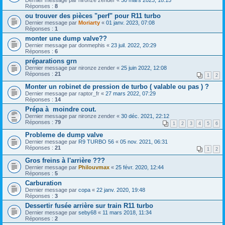
Réponses :
8
ou trouver des pièces "perf" pour R11 turbo
Dernier message par
Moriarty
«
01 janv. 2023, 07:08
Réponses :
1
monter une dump valve??
Dernier message par
donmephis
«
23 juil. 2022, 20:29
Réponses :
6
préparations grn
Dernier message par
nironze zender
«
25 juin 2022, 12:08
Réponses :
21
1
2
Monter un robinet de pression de turbo ( valable ou pas ) ?
Dernier message par
raptor_fr
«
27 mars 2022, 07:29
Réponses :
14
Prépa à moindre cout.
Dernier message par
nironze zender
«
30 déc. 2021, 22:12
Réponses :
79
1
2
3
4
5
6
Probleme de dump valve
Dernier message par
R9 TURBO 56
«
05 nov. 2021, 06:31
Réponses :
21
1
2
Gros freins à l'arrière ???
Dernier message par
Philouvmax
«
25 févr. 2020, 12:44
Réponses :
5
Carburation
Dernier message par
copa
«
22 janv. 2020, 19:48
Réponses :
3
Dessertir fusée arrière sur train R11 turbo
Dernier message par
seby68
«
11 mars 2018, 11:34
Réponses :
2