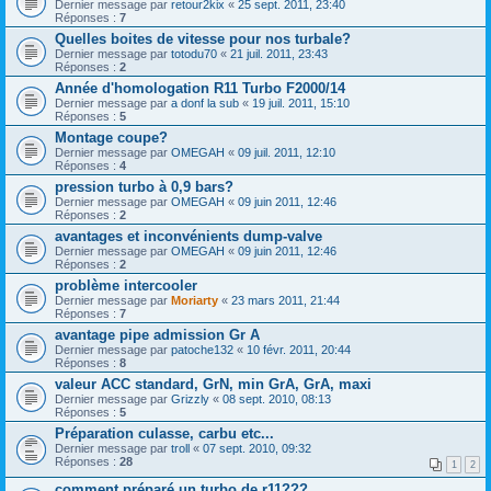
Dernier message par
retour2kix
«
25 sept. 2011, 23:40
Réponses :
7
Quelles boites de vitesse pour nos turbale?
Dernier message par
totodu70
«
21 juil. 2011, 23:43
Réponses :
2
Année d'homologation R11 Turbo F2000/14
Dernier message par
a donf la sub
«
19 juil. 2011, 15:10
Réponses :
5
Montage coupe?
Dernier message par
OMEGAH
«
09 juil. 2011, 12:10
Réponses :
4
pression turbo à 0,9 bars?
Dernier message par
OMEGAH
«
09 juin 2011, 12:46
Réponses :
2
avantages et inconvénients dump-valve
Dernier message par
OMEGAH
«
09 juin 2011, 12:46
Réponses :
2
problème intercooler
Dernier message par
Moriarty
«
23 mars 2011, 21:44
Réponses :
7
avantage pipe admission Gr A
Dernier message par
patoche132
«
10 févr. 2011, 20:44
Réponses :
8
valeur ACC standard, GrN, min GrA, GrA, maxi
Dernier message par
Grizzly
«
08 sept. 2010, 08:13
Réponses :
5
Préparation culasse, carbu etc...
Dernier message par
troll
«
07 sept. 2010, 09:32
Réponses :
28
1
2
comment préparé un turbo de r11???