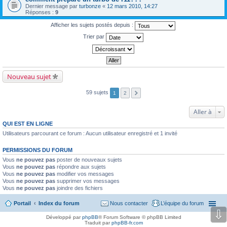
Dernier message par
turbonze
«
12 mars 2010, 14:27
Réponses :
9
Afficher les sujets postés depuis :
Trier par
Nouveau sujet
59 sujets
1
2
Aller à
QUI EST EN LIGNE
Utilisateurs parcourant ce forum : Aucun utilisateur enregistré et 1 invité
PERMISSIONS DU FORUM
Vous
ne pouvez pas
poster de nouveaux sujets
Vous
ne pouvez pas
répondre aux sujets
Vous
ne pouvez pas
modifier vos messages
Vous
ne pouvez pas
supprimer vos messages
Vous
ne pouvez pas
joindre des fichiers
Portail
Index du forum
Nous contacter
L’équipe du forum
⇩
Développé par
phpBB
® Forum Software © phpBB Limited
Traduit par
phpBB-fr.com