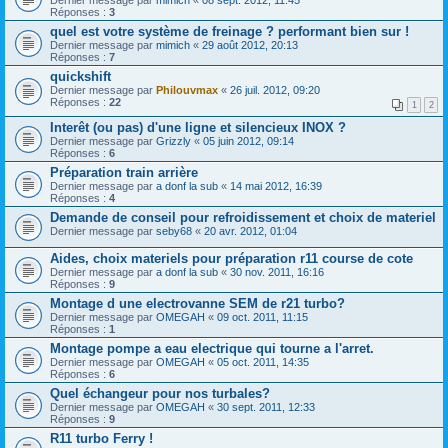
Réponses :
3
quel est votre système de freinage ? performant bien sur !
Dernier message par
mimich
«
29 août 2012, 20:13
Réponses :
7
quickshift
Dernier message par
Philouvmax
«
26 juil. 2012, 09:20
Réponses :
22
1
2
Interêt (ou pas) d'une ligne et silencieux INOX ?
Dernier message par
Grizzly
«
05 juin 2012, 09:14
Réponses :
6
Préparation train arrière
Dernier message par
a donf la sub
«
14 mai 2012, 16:39
Réponses :
4
Demande de conseil pour refroidissement et choix de materiel
Dernier message par
seby68
«
20 avr. 2012, 01:04
Aides, choix materiels pour préparation r11 course de cote
Dernier message par
a donf la sub
«
30 nov. 2011, 16:16
Réponses :
9
Montage d une electrovanne SEM de r21 turbo?
Dernier message par
OMEGAH
«
09 oct. 2011, 11:15
Réponses :
1
Montage pompe a eau electrique qui tourne a l'arret.
Dernier message par
OMEGAH
«
05 oct. 2011, 14:35
Réponses :
6
Quel échangeur pour nos turbales?
Dernier message par
OMEGAH
«
30 sept. 2011, 12:33
Réponses :
9
R11 turbo Ferry !