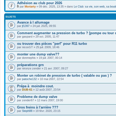
Adhésion au club pour 2026
par
Moriarty
» 09 déc. 2025, 13:35 » dans
Le Club: sa vie, son web, sa bout
F
i
c
SUJETS
h
i
Avance à l allumage
e
par
jf1397
» 24 juil. 2025, 09:55
r
(
Comment augmenter sa pression de turbo ? [pompe ou tour 
s
par
gaspard
» 29 oct. 2005, 11:47
)
j
ou trouver des pièces "perf" pour R11 turbo
o
i
par
nicosGT
» 25 juil. 2009, 18:46
n
t
monter une dump valve??
(
par
donmephis
» 19 juil. 2007, 00:14
s
)
préparations grn
par
nironze zender
» 21 avr. 2007, 09:27
Monter un robinet de pression de turbo ( valable ou pas ) ?
par
patoche132
» 10 mai 2007, 22:54
Prépa à moindre cout.
par
DUB-61
» 12 août 2007, 23:54
Probleme de dump valve
par
zender67
» 12 mars 2007, 19:00
Gros freins à l'arrière ???
par
Steph88
» 19 févr. 2020, 23:15