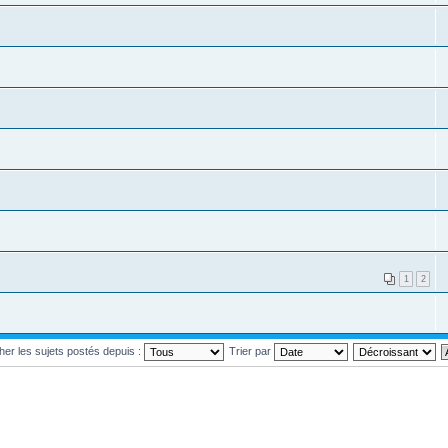
1
2
cher les sujets postés depuis :
Trier par