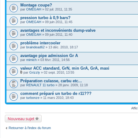
Montage coupe?
par
OMEGAH
» 02 juil. 2011, 11:35
pression turbo à 0,9 bars?
par
OMEGAH
» 09 juin 2011, 11:45
avantages et inconvénients dump-valve
par
OMEGAH
» 09 juin 2011, 11:40
problème intercooler
par
braindead62
» 13 déc. 2010, 18:17
avantage pipe admission Gr A
par
mimich
» 03 févr. 2011, 14:56
valeur ACC standard, GrN, min GrA, GrA, maxi
par
Grizzly
» 02 sept. 2010, 13:55
F
i
Préparation culasse, carbu etc...
c
par
RENAULT 11 turbo
» 28 janv. 2009, 11:18
h
i
comment préparé un turbo de r11???
e
par
r
turbonze
» 11 mars 2010, 18:43
(
s
Affi
)
j
o
Nouveau sujet
i
n
t
Retourner à l’index du forum
(
s