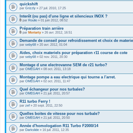
quickshift
par
Grizzly
» 27 juil. 2010, 17:25
Interêt (ou pas) d'une ligne et silencieux INOX ?
par
Roulio
» 01 juin 2012, 08:52
F
i
Préparation train arrière
c
par
Moriarty
» 26 avr. 2012, 16:51
h
F
i
i
Demande de conseil pour refroidissement et choix de materie
e
c
par
r
seby68
» 20 avr. 2012, 01:04
h
(
i
s
Aides, choix materiels pour préparation r11 course de cote
e
)
par
r
seby68
» 02 nov. 2011, 20:30
j
(
o
s
Montage d une electrovanne SEM de r21 turbo?
i
)
par
OMEGAH
» 08 oct. 2011, 13:18
n
j
t
o
Montage pompe a eau electrique qui tourne a l'arret.
(
i
s
par
OMEGAH
» 02 oct. 2011, 11:47
n
)
t
Quel échangeur pour nos turbales?
(
s
par
OMEGAH
» 21 juil. 2011, 20:57
)
R11 turbo Ferry !
par
zef
» 20 sept. 2011, 22:50
Quelles boites de vitesse pour nos turbale?
par
OMEGAH
» 21 juil. 2011, 20:50
Année d'homologation R11 Turbo F2000/14
par
Darkslide
» 16 juil. 2011, 12:35