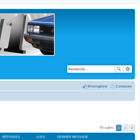
M’enregistrer
Connexion
59 sujets
1
2
RÉPONSES
VUES
DERNIER MESSAGE