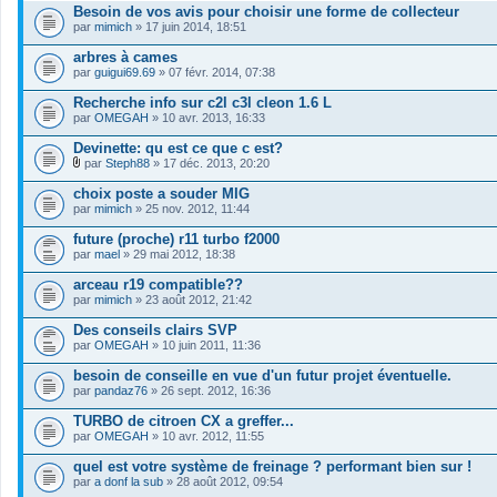
i
Besoin de vos avis pour choisir une forme de collecteur
e
par
r
mimich
» 17 juin 2014, 18:51
(
s
arbres à cames
)
par
guigui69.69
» 07 févr. 2014, 07:38
j
o
Recherche info sur c2l c3l cleon 1.6 L
i
par
OMEGAH
» 10 avr. 2013, 16:33
n
t
Devinette: qu est ce que c est?
(
s
par
Steph88
» 17 déc. 2013, 20:20
)
F
i
choix poste a souder MIG
c
par
mimich
» 25 nov. 2012, 11:44
h
i
future (proche) r11 turbo f2000
e
par
r
mael
» 29 mai 2012, 18:38
(
s
arceau r19 compatible??
)
par
mimich
» 23 août 2012, 21:42
j
o
Des conseils clairs SVP
i
par
OMEGAH
» 10 juin 2011, 11:36
n
t
besoin de conseille en vue d'un futur projet éventuelle.
(
s
par
pandaz76
» 26 sept. 2012, 16:36
)
TURBO de citroen CX a greffer...
par
OMEGAH
» 10 avr. 2012, 11:55
quel est votre système de freinage ? performant bien sur !
par
a donf la sub
» 28 août 2012, 09:54