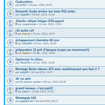
Carburation
par
jf1397
» 04 janv. 2020, 00:51
Dessertir fusée arrière sur train R11 turbo
par
Steph88
» 03 févr. 2018, 13:02
11turbo rallyes belges D3/Legend
par
coupesoude
» 24 nov. 2016, 13:55
F
i
r11 turbo rx4
c
par
franck
» 20 nov. 2016, 19:47
h
F
i
i
échappement diamètre 60 mm
e
c
r
par
Steph88
» 04 avr. 2015, 16:29
h
F
(
i
i
s
préparation 11 grA d'époque (copie au maximum!!)
e
c
)
r
par
franck
» 29 déc. 2011, 19:56
h
j
F
(
i
o
i
s
Optimiser le cléon..
e
i
c
)
par
r
Olivier59
» 14 oct. 2016, 15:54
n
h
j
(
t
i
o
s
Montage Boite vitesse JC5 avec autobloquant que faut il ?
(
e
i
)
s
par
r
seby68
» 04 mai 2014, 16:07
n
j
)
(
t
o
s
afr ou aem
(
i
)
s
par
Ex nironze zender
» 06 nov. 2015, 09:49
n
j
)
t
o
grand travaux, c'est parti!!
(
i
s
par
slayer
» 24 juin 2015, 10:43
n
)
F
t
i
Wastegate k16
(
c
s
par
guigui69.69
» 03 août 2014, 09:27
h
)