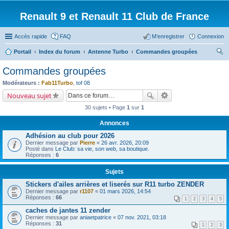
Renault 9 et Renault 11 Club de France
Accès rapide
FAQ
M’enregistrer
Connexion
Portail
Index du forum
Antenne Turbo
Commandes groupées
ec
Commandes groupées
her
Modérateurs :
Fab11Turbo
,
tof 08
ch
Nouveau sujet
er
30 sujets • Page
1
sur
1
Annonces
Adhésion au club pour 2026
Dernier message par
Pierre
«
26 avr. 2026, 20:09
Posté dans
Le Club: sa vie, son web, sa boutique.
Réponses :
6
Sujets
Stickers d'ailes arrières et liserés sur R11 turbo ZENDER
Dernier message par
r1107
«
01 mars 2026, 14:54
Réponses :
66
1
2
3
4
5
caches de jantes 11 zender
Dernier message par
aniaetpatrice
«
07 nov. 2021, 03:18
Réponses :
31
1
2
3