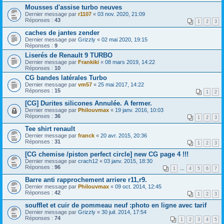
Mousses d'assise turbo neuves
Dernier message par
r1107
«
03 nov. 2020, 21:09
Réponses :
43
1
2
3
caches de jantes zender
Dernier message par
Grizzly
«
02 mai 2020, 19:15
Réponses :
9
Liserés de Renault 9 TURBO
Dernier message par
Frankiki
«
08 mars 2019, 14:22
Réponses :
10
CG bandes latérales Turbo
Dernier message par
vm57
«
25 mai 2017, 14:22
Réponses :
15
1
2
[CG] Durites silicones Annulée. A fermer.
Dernier message par
Philouvmax
«
19 janv. 2016, 10:03
Réponses :
36
1
2
3
Tee shirt renault
Dernier message par
franck
«
20 avr. 2015, 20:36
Réponses :
31
1
2
3
[CG chemise /piston perfect circle] new CG page 4 !!!
Dernier message par
crach12
«
03 janv. 2015, 18:30
Réponses :
96
1
…
4
5
6
7
Barre anti rapprochement arriere r11,r9.
Dernier message par
Philouvmax
«
09 oct. 2014, 12:45
Réponses :
42
1
2
3
soufflet et cuir de pommeau neuf :photo en ligne avec tarif
Dernier message par
Grizzly
«
30 juil. 2014, 17:54
Réponses :
74
1
2
3
4
5