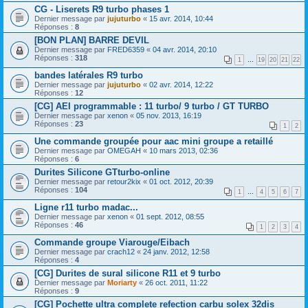
CG - Liserets R9 turbo phases 1
Dernier message par
jujuturbo
«
15 avr. 2014, 10:44
Réponses :
8
[BON PLAN] BARRE DEVIL
Dernier message par
FRED6359
«
04 avr. 2014, 20:10
Réponses :
318
1
…
19
20
21
22
bandes latérales R9 turbo
Dernier message par
jujuturbo
«
02 avr. 2014, 12:22
Réponses :
12
[CG] AEI programmable : 11 turbo/ 9 turbo / GT TURBO
Dernier message par
xenon
«
05 nov. 2013, 16:19
Réponses :
23
1
2
Une commande groupée pour aac mini groupe a retaillé
Dernier message par
OMEGAH
«
10 mars 2013, 02:36
Réponses :
6
Durites Silicone GTturbo-online
Dernier message par
retour2kix
«
01 oct. 2012, 20:39
Réponses :
104
1
…
4
5
6
7
Ligne r11 turbo madac...
Dernier message par
xenon
«
01 sept. 2012, 08:55
Réponses :
46
1
2
3
4
Commande groupe Viarouge/Eibach
Dernier message par
crach12
«
24 janv. 2012, 12:58
Réponses :
4
[CG] Durites de sural silicone R11 et 9 turbo
Dernier message par
Moriarty
«
26 oct. 2011, 11:22
Réponses :
9
[CG] Pochette ultra complete refection carbu solex 32dis