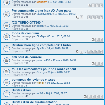
Dernier message par
Moriarty
«
10 oct. 2011, 21:58
Réponses :
33
1
2
3
Pré-commande Ligne inox AX Auto-parts
Dernier message par
Sayenvegeta
«
16 juin 2011, 08:23
Réponses :
95
1
…
4
5
6
7
[CG TURBO GTT260 !]
Dernier message par
xenon
«
12 févr. 2011, 11:53
Réponses :
13
fonds de compteur
Dernier message par
Bip-Bip
«
05 déc. 2010, 02:20
Réponses :
17
1
2
Refabrication ligne complete R9/11 turbo
Dernier message par
Sylv54
«
14 juil. 2010, 20:32
Réponses :
197
1
…
11
12
13
14
anti saut de courroie
Dernier message par
patoche132
«
12 mars 2010, 14:57
Réponses :
16
1
2
tous les autocollants pour nos ronze et neuf
Dernier message par
Grizzly
«
30 janv. 2010, 16:30
Réponses :
2
pommeau de levier de vitesse
Dernier message par
franck
«
04 janv. 2010, 15:53
Réponses :
8
Durites d'eau
Dernier message par
tof 08
«
16 juil. 2009, 22:17
Réponses :
49
1
2
3
4
Durites d'air de suralimentation