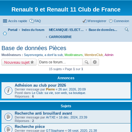
Renault 9 et Renault 11 Club de France
Accès rapide
FAQ
M’enregistrer
Connexion
Portail
Index du forum
MECANIQUE / ELECTRICITE
Base de données Pièces
CARROSSERIE
ec
her
Base de données Pièces
ch
Modérateurs :
Sayenvegeta
,
a donf la sub
,
Modérateurs
,
MembreClub
,
Admin
er
Nouveau sujet
15 sujets • Page
1
sur
1
Annonces
Adhésion au club pour 2026
Dernier message par
Pierre
«
26 avr. 2026, 20:09
Posté dans
Le Club: sa vie, son web, sa boutique.
Réponses :
6
Sujets
Recherche anti brouillard avant
Dernier message par
ArTXE
«
16 déc. 2024, 23:39
Réponses :
2
Recherche pièce
Dernier message par
GTStaphane
«
08 sept. 2020, 21:38