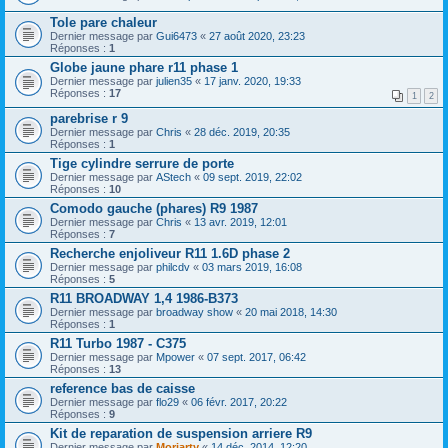
Tole pare chaleur
Dernier message par
Gui6473
«
27 août 2020, 23:23
Réponses :
1
Globe jaune phare r11 phase 1
Dernier message par
julien35
«
17 janv. 2020, 19:33
Réponses :
17
1
2
parebrise r 9
Dernier message par
Chris
«
28 déc. 2019, 20:35
Réponses :
1
Tige cylindre serrure de porte
Dernier message par
AStech
«
09 sept. 2019, 22:02
Réponses :
10
Comodo gauche (phares) R9 1987
Dernier message par
Chris
«
13 avr. 2019, 12:01
Réponses :
7
Recherche enjoliveur R11 1.6D phase 2
Dernier message par
philcdv
«
03 mars 2019, 16:08
Réponses :
5
R11 BROADWAY 1,4 1986-B373
Dernier message par
broadway show
«
20 mai 2018, 14:30
Réponses :
1
R11 Turbo 1987 - C375
Dernier message par
Mpower
«
07 sept. 2017, 06:42
Réponses :
13
reference bas de caisse
Dernier message par
flo29
«
06 févr. 2017, 20:22
Réponses :
9
Kit de reparation de suspension arriere R9
Dernier message par
Moriarty
«
14 déc. 2014, 12:20