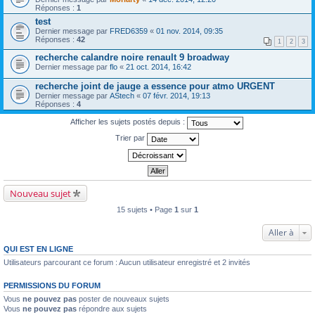
Réponses :
1
test
Dernier message par
FRED6359
«
01 nov. 2014, 09:35
Réponses :
42
1
2
3
recherche calandre noire renault 9 broadway
Dernier message par
flo
«
21 oct. 2014, 16:42
recherche joint de jauge a essence pour atmo URGENT
Dernier message par
AStech
«
07 févr. 2014, 19:13
Réponses :
4
Afficher les sujets postés depuis :
Trier par
Nouveau sujet
15 sujets • Page
1
sur
1
Aller à
QUI EST EN LIGNE
Utilisateurs parcourant ce forum : Aucun utilisateur enregistré et 2 invités
PERMISSIONS DU FORUM
Vous
ne pouvez pas
poster de nouveaux sujets
Vous
ne pouvez pas
répondre aux sujets