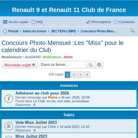
Renault 9 et Renault 11 Club de France
Accès rapide
FAQ
M’enregistrer
Connexion
Portail
Index du forum
SECTION LIBRE
Concours Photo Mensuel :Les "Miss" pour le calendrier du Club
ec
Concours Photo Mensuel :Les "Miss" pour le
her
calendrier du Club
ch
Modérateurs :
Axel34440
,
Modérateurs
,
Admin
er
Nouveau sujet
106 sujets
1
2
3
Annonces
Adhésion au club pour 2026
Dernier message par
Pierre
«
26 avr. 2026, 20:09
Posté dans
Le Club: sa vie, son web, sa boutique.
Réponses :
6
Sujets
Vote Miss Juillet 2023
Dernier message par
Chris
«
31 août 2023, 12:42
Réponses :
4
Miss Juillet 2023