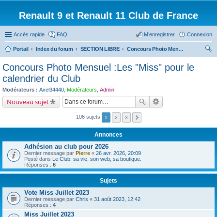
Renault 9 et Renault 11 Club de France
Accès rapide
FAQ
M’enregistrer
Connexion
Portail
Index du forum
SECTION LIBRE
Concours Photo Mensuel :Les "Miss" pour le calendrier du Club
ec
Concours Photo Mensuel :Les "Miss" pour le
her
calendrier du Club
ch
Modérateurs :
Axel34440
,
Modérateurs
,
Admin
er
Nouveau sujet
106 sujets
1
2
3
Annonces
Adhésion au club pour 2026
Dernier message par
Pierre
«
26 avr. 2026, 20:09
Posté dans
Le Club: sa vie, son web, sa boutique.
Réponses :
6
Sujets
Vote Miss Juillet 2023
Dernier message par
Chris
«
31 août 2023, 12:42
Réponses :
4
Miss Juillet 2023