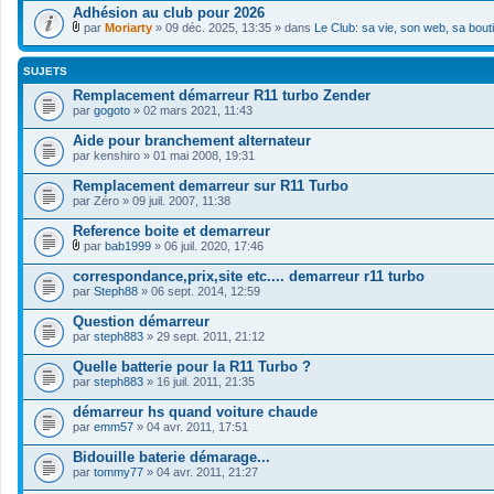
Adhésion au club pour 2026
par
Moriarty
» 09 déc. 2025, 13:35 » dans
Le Club: sa vie, son web, sa bout
F
i
c
SUJETS
h
i
Remplacement démarreur R11 turbo Zender
e
par
gogoto
» 02 mars 2021, 11:43
r
(
Aide pour branchement alternateur
s
par
kenshiro
» 01 mai 2008, 19:31
)
j
Remplacement demarreur sur R11 Turbo
o
i
par
Zéro
» 09 juil. 2007, 11:38
n
t
Reference boite et demarreur
(
par
bab1999
» 06 juil. 2020, 17:46
s
F
)
i
correspondance,prix,site etc.... demarreur r11 turbo
c
par
Steph88
» 06 sept. 2014, 12:59
h
i
Question démarreur
e
par
r
steph883
» 29 sept. 2011, 21:12
(
s
Quelle batterie pour la R11 Turbo ?
)
par
steph883
» 16 juil. 2011, 21:35
j
o
démarreur hs quand voiture chaude
i
par
emm57
» 04 avr. 2011, 17:51
n
t
Bidouille baterie démarage...
(
s
par
tommy77
» 04 avr. 2011, 21:27
)