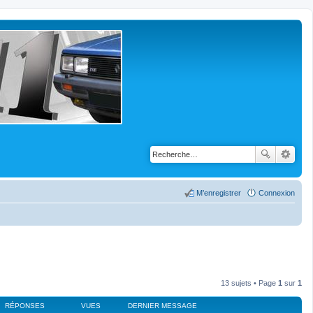
M’enregistrer
Connexion
13 sujets • Page
1
sur
1
RÉPONSES
VUES
DERNIER MESSAGE