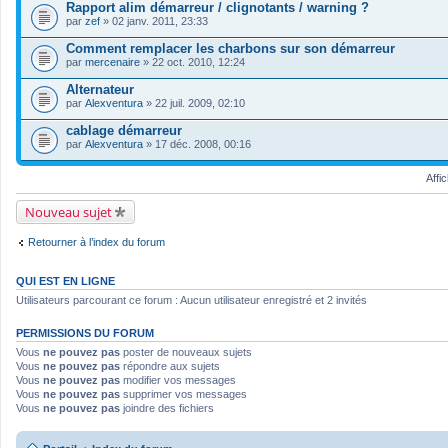
Rapport alim démarreur / clignotants / warning ?
par
zef
» 02 janv. 2011, 23:33
Comment remplacer les charbons sur son démarreur
par
mercenaire
» 22 oct. 2010, 12:24
Alternateur
par
Alexventura
» 22 juil. 2009, 02:10
cablage démarreur
par
Alexventura
» 17 déc. 2008, 00:16
Affi
Nouveau sujet
Retourner à l’index du forum
QUI EST EN LIGNE
Utilisateurs parcourant ce forum : Aucun utilisateur enregistré et 2 invités
PERMISSIONS DU FORUM
Vous
ne pouvez pas
poster de nouveaux sujets
Vous
ne pouvez pas
répondre aux sujets
Vous
ne pouvez pas
modifier vos messages
Vous
ne pouvez pas
supprimer vos messages
Vous
ne pouvez pas
joindre des fichiers