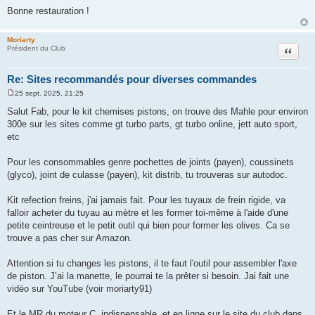
Bonne restauration !
Moriarty
Citation
Président du Club
Re: Sites recommandés pour diverses commandes
25 sept. 2025, 21:25
M
e
Salut Fab, pour le kit chemises pistons, on trouve des Mahle pour environ
s
300e sur les sites comme gt turbo parts, gt turbo online, jett auto sport,
s
a
etc
g
e
Pour les consommables genre pochettes de joints (payen), coussinets
(glyco), joint de culasse (payen), kit distrib, tu trouveras sur autodoc.
Kit refection freins, j'ai jamais fait. Pour les tuyaux de frein rigide, va
falloir acheter du tuyau au mètre et les former toi-même à l'aide d'une
petite ceintreuse et le petit outil qui bien pour former les olives. Ca se
trouve a pas cher sur Amazon.
Attention si tu changes les pistons, il te faut l'outil pour assembler l'axe
de piston. J’ai la manette, le pourrai te la prêter si besoin. Jai fait une
vidéo sur YouTube (voir moriarty91)
Et le MR du moteur C, indispensable, et en ligne sur le site du club dans