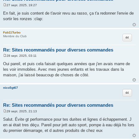
27 sept. 2025, 19:27
M
e
En fait, je suis content de t'avoir revu au rasso, ça t'a redonner l'envie de
s
sortir les ronzes :clap:
s
a
g
e
Fab11Turbo
Citation
Membre du Club
Re: Sites recommandés pour diverses commandes
28 sept. 2025, 03:11
M
e
Oui pareil, et puis cela faisait quelques années que j'en avais marre de
s
les voir immobiles. Avec mes jeunes enfants et les travaux dans la
s
a
maison, j'ai laissé beaucoup de choses de côté.
g
e
nico5gt67
Citation
Re: Sites recommandés pour diverses commandes
29 sept. 2025, 21:13
M
e
Salut. Évite gt performance pour tes durites et lignes d échappement. J
s
en ai était tres déçu. Pareil pour jett auto sport, pompe à eau déjà hs lors
s
a
du premier démarrage, et d autres produits de chez eux
g
e