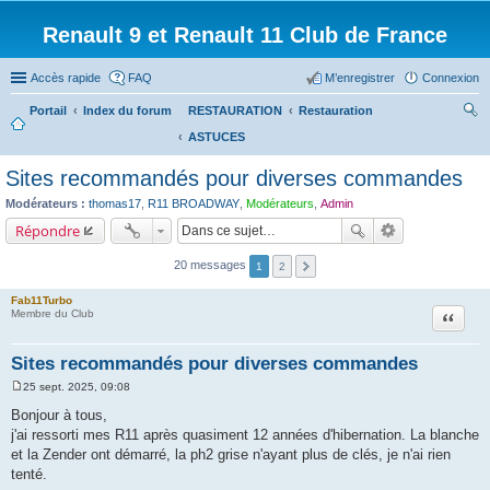
Renault 9 et Renault 11 Club de France
Accès rapide
FAQ
M’enregistrer
Connexion
Portail
Index du forum
RESTAURATION
Restauration
ASTUCES
ec
her
Sites recommandés pour diverses commandes
ch
Modérateurs :
thomas17
,
R11 BROADWAY
,
Modérateurs
,
Admin
er
Répondre
20 messages
1
2
Fab11Turbo
Citation
Membre du Club
Sites recommandés pour diverses commandes
25 sept. 2025, 09:08
M
e
Bonjour à tous,
s
j'ai ressorti mes R11 après quasiment 12 années d'hibernation. La blanche
s
a
et la Zender ont démarré, la ph2 grise n'ayant plus de clés, je n'ai rien
g
tenté.
e