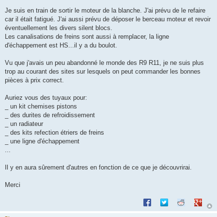
Je suis en train de sortir le moteur de la blanche. J'ai prévu de le refaire
car il était fatigué. J'ai aussi prévu de déposer le berceau moteur et revoir
éventuellement les divers silent blocs.
Les canalisations de freins sont aussi à remplacer, la ligne
d'échappement est HS...il y a du boulot.
Vu que j'avais un peu abandonné le monde des R9 R11, je ne suis plus
trop au courant des sites sur lesquels on peut commander les bonnes
pièces à prix correct.
Auriez vous des tuyaux pour:
_ un kit chemises pistons
_ des durites de refroidissement
_ un radiateur
_ des kits refection étriers de freins
_ une ligne d'échappement
...
Il y en aura sûrement d'autres en fonction de ce que je découvrirai.
Merci
Partager sur Facebook
Partager sur Twitte
Partager sur 
Partage