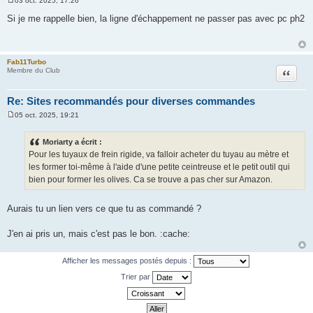
03 oct. 2025, 17:26
M
e
Si je me rappelle bien, la ligne d'échappement ne passer pas avec pc ph2
s
s
a
g
e
Fab11Turbo
Citation
Membre du Club
Re: Sites recommandés pour diverses commandes
05 oct. 2025, 19:21
M
e
s
Moriarty a écrit :
s
Pour les tuyaux de frein rigide, va falloir acheter du tuyau au mètre et
a
g
les former toi-même à l'aide d'une petite ceintreuse et le petit outil qui
e
bien pour former les olives. Ca se trouve a pas cher sur Amazon.
Aurais tu un lien vers ce que tu as commandé ?
J'en ai pris un, mais c'est pas le bon. :cache:
Afficher les messages postés depuis :
Trier par