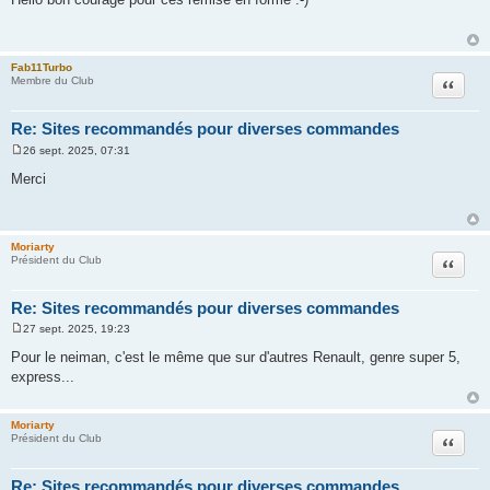
s
s
a
g
e
Fab11Turbo
Citation
Membre du Club
Re: Sites recommandés pour diverses commandes
26 sept. 2025, 07:31
M
e
Merci
s
s
a
g
e
Moriarty
Citation
Président du Club
Re: Sites recommandés pour diverses commandes
27 sept. 2025, 19:23
M
e
Pour le neiman, c'est le même que sur d'autres Renault, genre super 5,
s
express...
s
a
g
e
Moriarty
Citation
Président du Club
Re: Sites recommandés pour diverses commandes