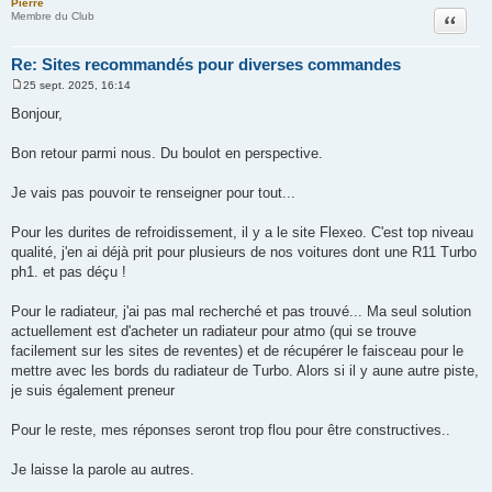
Pierre
Citation
Membre du Club
Re: Sites recommandés pour diverses commandes
25 sept. 2025, 16:14
M
e
Bonjour,
s
s
a
Bon retour parmi nous. Du boulot en perspective.
g
e
Je vais pas pouvoir te renseigner pour tout...
Pour les durites de refroidissement, il y a le site Flexeo. C'est top niveau
qualité, j'en ai déjà prit pour plusieurs de nos voitures dont une R11 Turbo
ph1. et pas déçu !
Pour le radiateur, j'ai pas mal recherché et pas trouvé... Ma seul solution
actuellement est d'acheter un radiateur pour atmo (qui se trouve
facilement sur les sites de reventes) et de récupérer le faisceau pour le
mettre avec les bords du radiateur de Turbo. Alors si il y aune autre piste,
je suis également preneur
Pour le reste, mes réponses seront trop flou pour être constructives..
Je laisse la parole au autres.