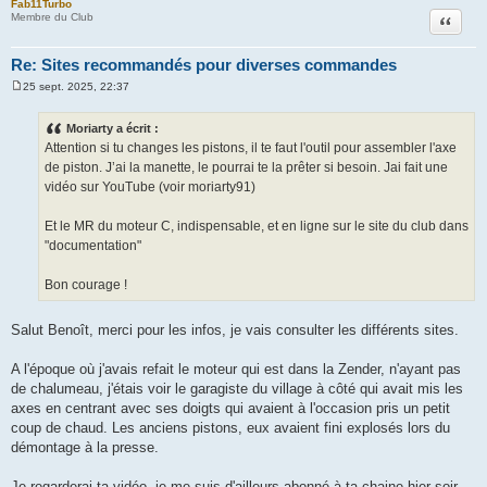
Fab11Turbo
Citation
Membre du Club
Re: Sites recommandés pour diverses commandes
25 sept. 2025, 22:37
M
e
s
Moriarty a écrit :
s
Attention si tu changes les pistons, il te faut l'outil pour assembler l'axe
a
g
de piston. J’ai la manette, le pourrai te la prêter si besoin. Jai fait une
e
vidéo sur YouTube (voir moriarty91)
Et le MR du moteur C, indispensable, et en ligne sur le site du club dans
"documentation"
Bon courage !
Salut Benoît, merci pour les infos, je vais consulter les différents sites.
A l'époque où j'avais refait le moteur qui est dans la Zender, n'ayant pas
de chalumeau, j'étais voir le garagiste du village à côté qui avait mis les
axes en centrant avec ses doigts qui avaient à l'occasion pris un petit
coup de chaud. Les anciens pistons, eux avaient fini explosés lors du
démontage à la presse.
Je regarderai ta vidéo, je me suis d'ailleurs abonné à ta chaine hier soir