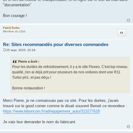
"documentation"
Bon courage !
Fab11Turbo
Citation
Membre du Club
Re: Sites recommandés pour diverses commandes
25 sept. 2025, 22:19
M
e
s
Pierre a écrit :
s
Pour les durites de refroidissement, il y a le site Flexeo. C'est top niveau
a
g
qualité, j'en ai déjà prit pour plusieurs de nos voitures dont une R11
e
Turbo ph1. et pas déçu !
Bonne restauration !
Merci Pierre, je ne connaissais pas ce site. Pour les durites, j'avais
trouvé sur le good corner comme le disait souvent Benoit ce revendeur :
https://www.leboncoin.fr/ad/equipement_auto/313277618
Je vais leur demander le nom du fabricant.