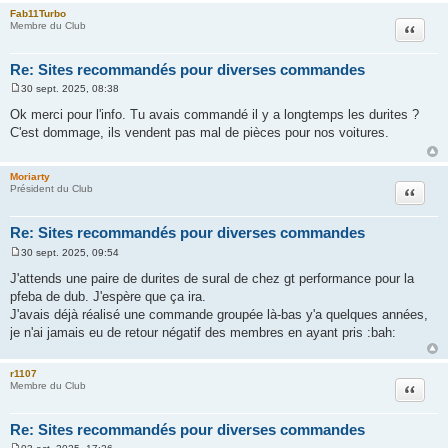
Fab11Turbo
Citation
Membre du Club
Re: Sites recommandés pour diverses commandes
30 sept. 2025, 08:38
M
e
Ok merci pour l'info. Tu avais commandé il y a longtemps les durites ?
s
C'est dommage, ils vendent pas mal de pièces pour nos voitures.
s
a
g
e
Moriarty
Citation
Président du Club
Re: Sites recommandés pour diverses commandes
30 sept. 2025, 09:54
M
e
J'attends une paire de durites de sural de chez gt performance pour la
s
pfeba de dub. J'espère que ça ira.
s
a
J'avais déjà réalisé une commande groupée là-bas y'a quelques années,
g
je n'ai jamais eu de retour négatif des membres en ayant pris :bah:
e
r1107
Citation
Membre du Club
Re: Sites recommandés pour diverses commandes