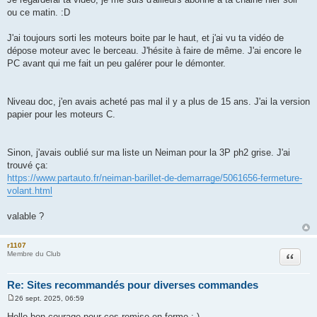
ou ce matin. :D
J'ai toujours sorti les moteurs boite par le haut, et j'ai vu ta vidéo de
dépose moteur avec le berceau. J'hésite à faire de même. J'ai encore le
PC avant qui me fait un peu galérer pour le démonter.
Niveau doc, j'en avais acheté pas mal il y a plus de 15 ans. J'ai la version
papier pour les moteurs C.
Sinon, j'avais oublié sur ma liste un Neiman pour la 3P ph2 grise. J'ai
trouvé ça:
https://www.partauto.fr/neiman-barillet-de-demarrage/5061656-fermeture-
volant.html
valable ?
r1107
Citation
Membre du Club
Re: Sites recommandés pour diverses commandes
26 sept. 2025, 06:59
M
e
Hello bon courage pour ces remise en forme :-)