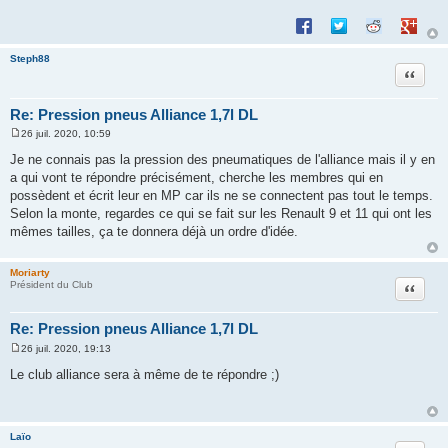
Partager sur Facebook
Partager sur Twitte
Partager sur 
Partage
Steph88
Citation
Re: Pression pneus Alliance 1,7l DL
26 juil. 2020, 10:59
M
e
Je ne connais pas la pression des pneumatiques de l'alliance mais il y en
s
a qui vont te répondre précisément, cherche les membres qui en
s
a
possèdent et écrit leur en MP car ils ne se connectent pas tout le temps.
g
Selon la monte, regardes ce qui se fait sur les Renault 9 et 11 qui ont les
e
mêmes tailles, ça te donnera déjà un ordre d'idée.
Moriarty
Citation
Président du Club
Re: Pression pneus Alliance 1,7l DL
26 juil. 2020, 19:13
M
e
Le club alliance sera à même de te répondre ;)
s
s
a
g
e
Laïo