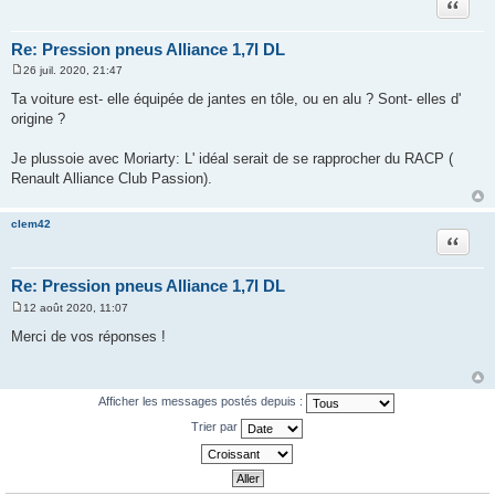
Citation
Re: Pression pneus Alliance 1,7l DL
26 juil. 2020, 21:47
M
e
Ta voiture est- elle équipée de jantes en tôle, ou en alu ? Sont- elles d'
s
origine ?
s
a
g
Je plussoie avec Moriarty: L' idéal serait de se rapprocher du RACP (
e
Renault Alliance Club Passion).
clem42
Citation
Re: Pression pneus Alliance 1,7l DL
12 août 2020, 11:07
M
e
Merci de vos réponses !
s
s
a
g
e
Afficher les messages postés depuis :
Trier par