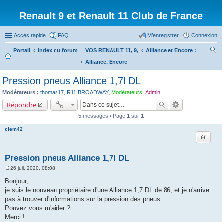
Renault 9 et Renault 11 Club de France
Accès rapide
FAQ
M’enregistrer
Connexion
Portail
Index du forum
VOS RENAULT 11, 9,
Alliance et Encore :
Alliance, Encore
ec
her
Pression pneus Alliance 1,7l DL
ch
Modérateurs :
thomas17
,
R11 BROADWAY
,
Modérateurs
,
Admin
er
Répondre
5 messages • Page
1
sur
1
clem42
Citation
Pression pneus Alliance 1,7l DL
26 juil. 2020, 08:08
M
e
Bonjour,
s
je suis le nouveau propriétaire d'une Alliance 1,7 DL de 86, et je n'arrive
s
a
pas à trouver d'informations sur la pression des pneus.
g
Pouvez vous m'aider ?
e
Merci !