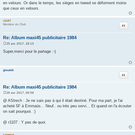
en velours. Or dans le temps, les sièges en tweed se déforment moins
que ceux en velours.
r1107
Citation
Membre du Club
Re: Album maxi45 publicitaire 1984
25 avr. 2017, 18:13
M
e
Super,merci pour le partage :-)
s
s
a
g
e
gloubik
Citation
Re: Album maxi45 publicitaire 1984
26 avr. 2017, 06:59
M
e
@ AStrech : Je ne sais pas à qui il était destiné. Pour ma part, je l'ai
s
acheté 5F à Emmaüs... Neuf.. ou très peu servi... Et quand on l'a écouter
s
a
on sait pourquoi. :)
g
e
@ r1107 : Y pas de quoi.
coptere