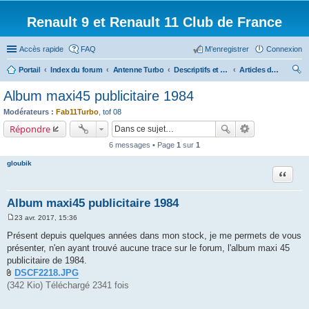
Renault 9 et Renault 11 Club de France
Accès rapide
FAQ
M’enregistrer
Connexion
Portail
Index du forum
Antenne Turbo
Descriptifs et documentations diverses
Articles de presse/Brochures
ec
Album maxi45 publicitaire 1984
her
Modérateurs :
Fab11Turbo
,
tof 08
ch
Répondre
er
6 messages • Page
1
sur
1
gloubik
Citation
Album maxi45 publicitaire 1984
23 avr. 2017, 15:36
M
e
Présent depuis quelques années dans mon stock, je me permets de vous
s
présenter, n'en ayant trouvé aucune trace sur le forum, l'album maxi 45
s
a
publicitaire de 1984.
g
DSCF2218.JPG
e
(342 Kio) Téléchargé 2341 fois