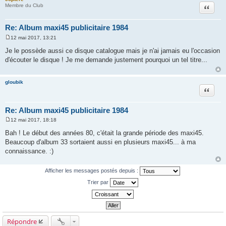
Citation
Membre du Club
Re: Album maxi45 publicitaire 1984
12 mai 2017, 13:21
M
e
Je le possède aussi ce disque catalogue mais je n'ai jamais eu l'occasion
s
d'écouter le disque ! Je me demande justement pourquoi un tel titre...
s
a
g
e
gloubik
Citation
Re: Album maxi45 publicitaire 1984
12 mai 2017, 18:18
M
e
Bah ! Le début des années 80, c'était la grande période des maxi45.
s
Beaucoup d'album 33 sortaient aussi en plusieurs maxi45... à ma
s
a
connaissance. :)
g
e
Afficher les messages postés depuis :
Trier par
Répondre