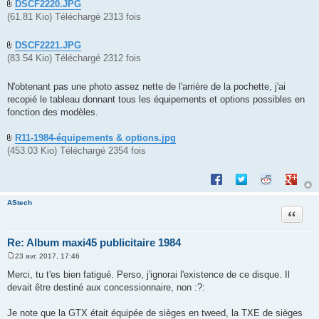
DSCF2220.JPG
(61.81 Kio) Téléchargé 2313 fois
DSCF2221.JPG
(83.54 Kio) Téléchargé 2312 fois
N'obtenant pas une photo assez nette de l'arrière de la pochette, j'ai
recopié le tableau donnant tous les équipements et options possibles en
fonction des modèles.
R11-1984-équipements & options.jpg
(453.03 Kio) Téléchargé 2354 fois
Partager sur Facebook
Partager sur Twitte
Partager sur 
Partage
AStech
Citation
Re: Album maxi45 publicitaire 1984
23 avr. 2017, 17:46
M
e
Merci, tu t'es bien fatigué. Perso, j'ignorai l'existence de ce disque. Il
s
devait être destiné aux concessionnaire, non :?:
s
a
g
Je note que la GTX était équipée de sièges en tweed, la TXE de sièges
e