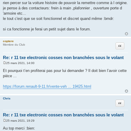
rien percer sur la voiture histoire de pouvoir la remettre comme à l origine.
je pense à des contacteurs: frein à main ,plafonnier , ouverture porte d
'armoire etc...
le tout c'est que se soit fonctionnel et discret quand même :bmdr:
si ca fonctionne je ferai un petit sujet dans le forum.
coptere
Citation
Membre du Club
Re: r 11 txe electronic cosses non branchées sous le volant
25 mars 2021, 14:00
M
e
Et pourquoi t’en profiterai pas pour lui demander ? Il doit bien l’avoir cette
s
pièce ...
s
a
g
https://forum.renault-9-11.fr/vente-veh ... 19425.html
e
Chris
Citation
Re: r 11 txe electronic cosses non branchées sous le volant
25 mars 2021, 19:29
M
e
Au top merci :bien:
s