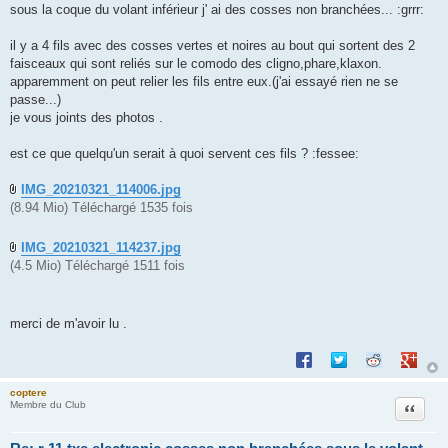
sous la coque du volant inférieur j' ai des cosses non branchées... :grrr:
il y a 4 fils avec des cosses vertes et noires au bout qui sortent des 2
faisceaux qui sont reliés sur le comodo des cligno,phare,klaxon.
apparemment on peut relier les fils entre eux.(j'ai essayé rien ne se
passe...)
je vous joints des photos .
est ce que quelqu'un serait à quoi servent ces fils ? :fessee:
IMG_20210321_114006.jpg
(8.94 Mio) Téléchargé 1535 fois
IMG_20210321_114237.jpg
(4.5 Mio) Téléchargé 1511 fois
merci de m'avoir lu .
Partager sur Facebook
Partager sur Twitte
Partager sur 
Partage
coptere
Citation
Membre du Club