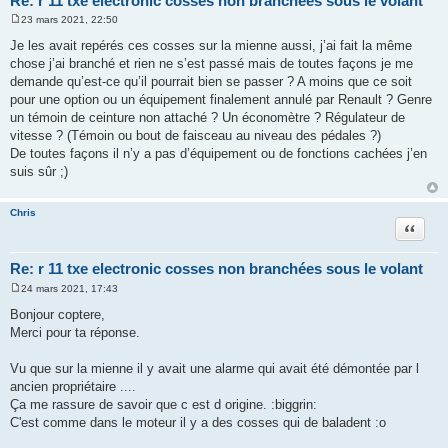
Re: r 11 txe electronic cosses non branchées sous le volant
23 mars 2021, 22:50
M
e
Je les avait repérés ces cosses sur la mienne aussi, j’ai fait la même
s
chose j’ai branché et rien ne s’est passé mais de toutes façons je me
s
a
demande qu’est-ce qu’il pourrait bien se passer ? A moins que ce soit
g
pour une option ou un équipement finalement annulé par Renault ? Genre
e
un témoin de ceinture non attaché ? Un économètre ? Régulateur de
vitesse ? (Témoin ou bout de faisceau au niveau des pédales ?)
De toutes façons il n’y a pas d’équipement ou de fonctions cachées j’en
suis sûr ;)
Chris
Citation
Re: r 11 txe electronic cosses non branchées sous le volant
24 mars 2021, 17:43
M
e
Bonjour coptere,
s
Merci pour ta réponse.
s
a
g
Vu que sur la mienne il y avait une alarme qui avait été démontée par l
e
ancien propriétaire ....
Ça me rassure de savoir que c est d origine. :biggrin:
C'est comme dans le moteur il y a des cosses qui de baladent :o