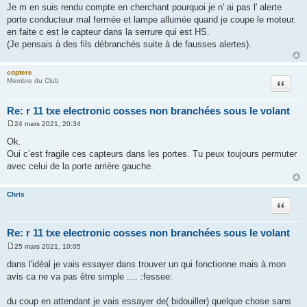
Je m en suis rendu compte en cherchant pourquoi je n' ai pas l' alerte
porte conducteur mal fermée et lampe allumée quand je coupe le moteur.
en faite c est le capteur dans la serrure qui est HS.
(Je pensais à des fils débranchés suite à de fausses alertes).
coptere
Citation
Membre du Club
Re: r 11 txe electronic cosses non branchées sous le volant
24 mars 2021, 20:34
M
e
Ok.
s
Oui c’est fragile ces capteurs dans les portes. Tu peux toujours permuter
s
a
avec celui de la porte arrière gauche.
g
e
Chris
Citation
Re: r 11 txe electronic cosses non branchées sous le volant
25 mars 2021, 10:05
M
e
dans l'idéal je vais essayer dans trouver un qui fonctionne mais à mon
s
avis ca ne va pas être simple .... :fessee:
s
a
g
du coup en attendant je vais essayer de( bidouiller) quelque chose sans
e