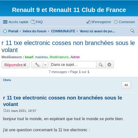
Renault 9 et Renault 11 Club de France
Accès rapide
FAQ
M’enregistrer
Connexion
Portail
Index du forum
COMMUNAUTE
Venez ici avant de poster, tout vous sera expliqué
ec
r 11 txe electronic cosses non branchées sous le
her
volant
ch
Modérateurs :
knarf
,
maxinou
,
Modérateurs
,
Admin
er
Répondre
7 messages • Page
1
sur
1
Chris
Citation
r 11 txe electronic cosses non branchées sous le
volant
21 mars 2021, 18:57
M
e
bonjour tout le monde, en espérant que tout le monde se porte bien.
s
s
a
j'ai une question concernant la 11 txe electronic :
g
e