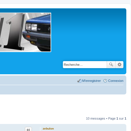
M’enregistrer
Connexion
10 messages • Page
1
sur
1
Citation
zebulon