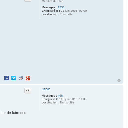
Membre du Club
Messages :
1533
Enregistré le :
21 juin 2005, 00:00
Localisation :
Thionville
Partager sur Facebook
Partager sur Twitter
Partager sur Reddit
Partager sur Google+
Citation
LEDID
Messages :
468
Enregistré le :
18 juin 2016, 11:33
Localisation :
Dreux (28)
iter de faire des