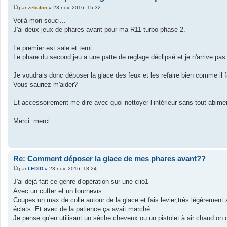
par
zebulon
»
23 nov. 2016, 15:32
M
e
Voilà mon souci...
s
J'ai deux jeux de phares avant pour ma R11 turbo phase 2.
s
a
g
Le premier est sale et terni.
e
Le phare du second jeu a une patte de reglage déclipsé et je n'arrive pas 
Je voudrais donc déposer la glace des feux et les refaire bien comme il f
Vous sauriez m'aider?
Et accessoirement me dire avec quoi nettoyer l’intérieur sans tout abime
Merci :merci:
Re: Comment déposer la glace de mes phares avant??
par
LEDID
»
23 nov. 2016, 18:24
M
e
J'ai déjà fait ce genre d'opération sur une clio1
s
Avec un cutter et un tournevis.
s
a
Coupes un max de colle autour de la glace et fais levier,très légèrement a
g
éclats. Et avec de la patience ça avait marché.
e
Je pense qu'en utilisant un sèche cheveux ou un pistolet à air chaud on de