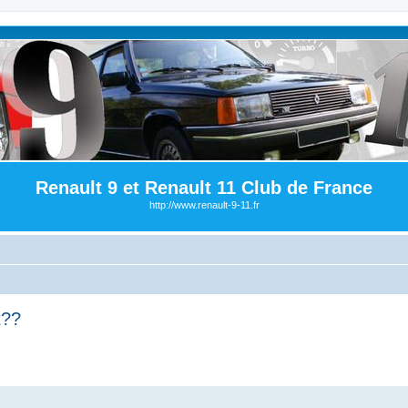
Renault 9 et Renault 11 Club de France
http://www.renault-9-11.fr
t??