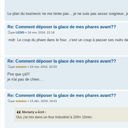
Le plan du tournevis ne me tente pas....je ne suis pas assez soigneux, 
Re: Comment déposer la glace de mes phares avant??
par
LEDID
»
24 nov. 2016, 22:18
M
e
:mdr: Le coup du phare dans le four...c'est un coup à passer ses nuits d
s
s
a
g
e
Re: Comment déposer la glace de mes phares avant??
par
zebulon
»
24 nov. 2016, 22:53
M
e
Pire que çà!!!
s
je n'ai pas de chien....
s
a
g
e
Re: Comment déposer la glace de mes phares avant??
par
zebulon
»
15 déc. 2016, 16:01
M
e
s
Moriarty a écrit :
s
Oui, j'ai mis dans un four industriel à 200¤ 10min.
a
g
e