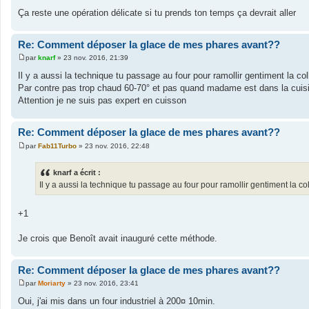
Ça reste une opération délicate si tu prends ton temps ça devrait aller
Re: Comment déposer la glace de mes phares avant??
par
knarf
»
23 nov. 2016, 21:39
M
e
Il y a aussi la technique tu passage au four pour ramollir gentiment la col
s
Par contre pas trop chaud 60-70° et pas quand madame est dans la cuis
s
a
Attention je ne suis pas expert en cuisson
g
e
Re: Comment déposer la glace de mes phares avant??
par
Fab11Turbo
»
23 nov. 2016, 22:48
M
e
s
knarf a écrit :
s
Il y a aussi la technique tu passage au four pour ramollir gentiment la col
a
g
e
+1
Je crois que Benoît avait inauguré cette méthode.
Re: Comment déposer la glace de mes phares avant??
par
Moriarty
»
23 nov. 2016, 23:41
M
e
Oui, j'ai mis dans un four industriel à 200¤ 10min.
s