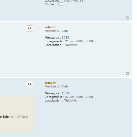
Localisation :
Oysonville 28
Contact :
C
o
n
t
a
c
Citation
zebulon
t
Membre du Club
e
r
Messages :
1533
M
Enregistré le :
21 juin 2005, 00:00
o
Localisation :
Thionville
r
i
a
r
t
y
Citation
zebulon
Membre du Club
Messages :
1533
Enregistré le :
21 juin 2005, 00:00
Localisation :
Thionville
e faire des éclats.