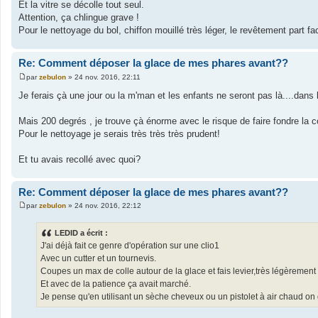
Et la vitre se décolle tout seul.
s
a
Attention, ça chlingue grave !
g
Pour le nettoyage du bol, chiffon mouillé très léger, le revêtement part fac
e
Re: Comment déposer la glace de mes phares avant??
par
zebulon
»
24 nov. 2016, 22:11
M
e
Je ferais çà une jour ou la m'man et les enfants ne seront pas là....dans 
s
s
a
Mais 200 degrés , je trouve çà énorme avec le risque de faire fondre la 
g
Pour le nettoyage je serais très très très prudent!
e
Et tu avais recollé avec quoi?
Re: Comment déposer la glace de mes phares avant??
par
zebulon
»
24 nov. 2016, 22:12
M
e
s
LEDID a écrit :
s
J'ai déjà fait ce genre d'opération sur une clio1
a
g
Avec un cutter et un tournevis.
e
Coupes un max de colle autour de la glace et fais levier,très légèrement a
Et avec de la patience ça avait marché.
Je pense qu'en utilisant un sèche cheveux ou un pistolet à air chaud on d